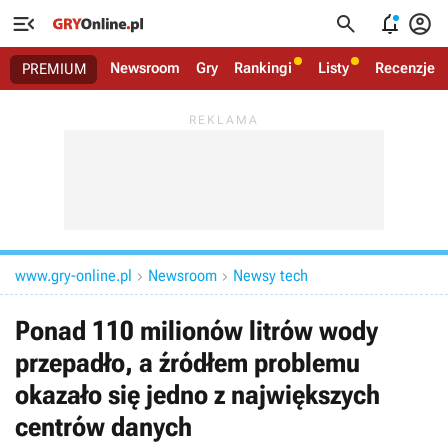




Newsroom
Gry
Rankingi
Listy
Recenzje
PREMIUM
www.gry-online.pl
Newsroom
Newsy tech


Ponad 110 milionów litrów wody
przepadło, a źródłem problemu
okazało się jedno z największych
centrów danych