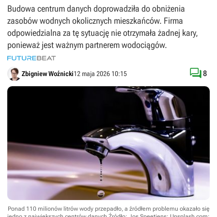
Budowa centrum danych doprowadziła do obniżenia
zasobów wodnych okolicznych mieszkańców. Firma
odpowiedzialna za tę sytuację nie otrzymała żadnej kary,
ponieważ jest ważnym partnerem wodociągów.

8
Zbigniew Woźnicki
12 maja 2026 10:15
Ponad 110 milionów litrów wody przepadło, a źródłem problemu okazało się
jedno z największych centrów danych
Źródło: Jos Speetjens; Unsplash.com;