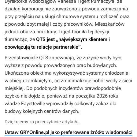
Dyrektorka wodociągów Vanessa Tigert tłumaczyła, że
działań korporacji nie zauważono z powodu zamieszania
przy przejściu na usługi chmurowe systemu rozliczeń oraz
z powodu zbyt małej liczby pracowników. Mieszkańców
jednak oburza brak kary. Tigert broniła tej decyzji
tłumacząc, że
QTS jest „największym klientem i
obowiązują tu relacje partnerskie”
.
Przedstawiciele QTS zapewniają, że zużycie wody było
wyższe z powodu prowadzonych prac budowlanych.
Ukończona obiekt ma wykorzystywać systemy chłodzenia
w obiegu zamkniętym, co zminimalizuje pobór wody z sieci
miejskiej. Do podobnych incydentów prawdopodobnie
szybko nie dojdzie, ponieważ na początku 2026 roku
władze Fayetteville wprowadziły całkowity zakaz dla
budowy kolejnych centrów danych.
Dziękujemy za przeczytanie artykułu.
Ustaw GRYOnline.pl jako preferowane źródło wiadomości