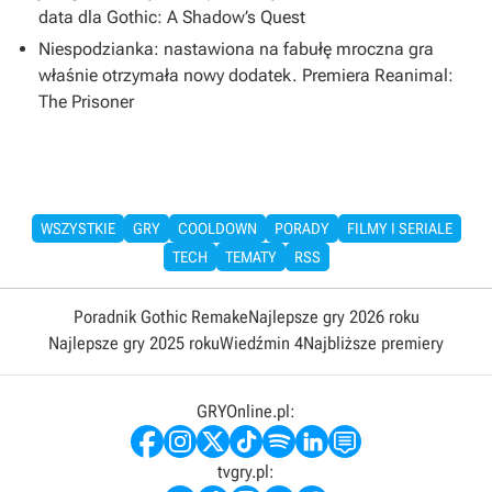
data dla Gothic: A Shadow’s Quest
Niespodzianka: nastawiona na fabułę mroczna gra
właśnie otrzymała nowy dodatek. Premiera Reanimal:
The Prisoner
WSZYSTKIE
GRY
COOLDOWN
PORADY
FILMY I SERIALE
TECH
TEMATY
RSS
Poradnik Gothic Remake
Najlepsze gry 2026 roku
Najlepsze gry 2025 roku
Wiedźmin 4
Najbliższe premiery
GRYOnline.pl:
tvgry.pl: