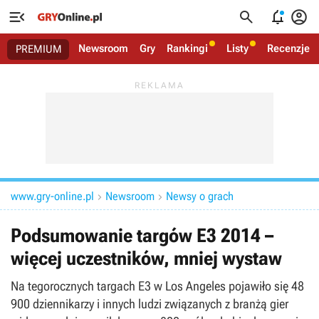




Newsroom
Gry
Rankingi
Listy
Recenzje
PREMIUM
www.gry-online.pl
Newsroom
Newsy o grach


Podsumowanie targów E3 2014 –
więcej uczestników, mniej wystaw
Na tegorocznych targach E3 w Los Angeles pojawiło się 48
900 dziennikarzy i innych ludzi związanych z branżą gier