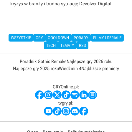
kryzys w branży i trudną sytuację Devolver Digital
WSZYSTKIE
GRY
COOLDOWN
PORADY
FILMY I SERIALE
TECH
TEMATY
RSS
Poradnik Gothic Remake
Najlepsze gry 2026 roku
Najlepsze gry 2025 roku
Wiedźmin 4
Najbliższe premiery
GRYOnline.pl:
tvgry.pl: