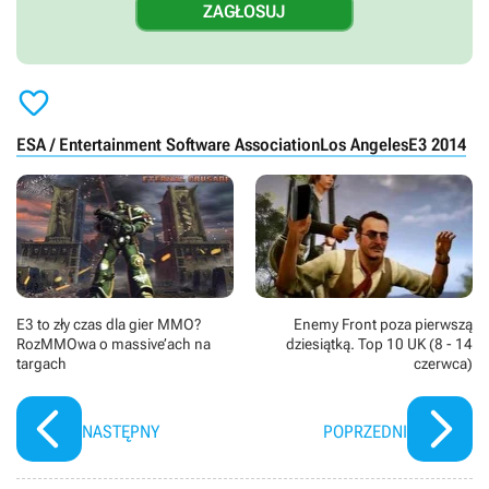

ESA / Entertainment Software Association
Los Angeles
E3 2014
E3 to zły czas dla gier MMO?
Enemy Front poza pierwszą
RozMMOwa o massive’ach na
dziesiątką. Top 10 UK (8 - 14
targach
czerwca)
NASTĘPNY
POPRZEDNI