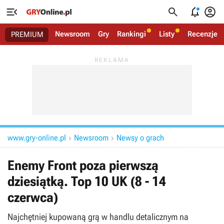




Newsroom
Gry
Rankingi
Listy
Recenzje
PREMIUM
www.gry-online.pl
Newsroom
Newsy o grach


Enemy Front poza pierwszą
dziesiątką. Top 10 UK (8 - 14
czerwca)
Najchętniej kupowaną grą w handlu detalicznym na