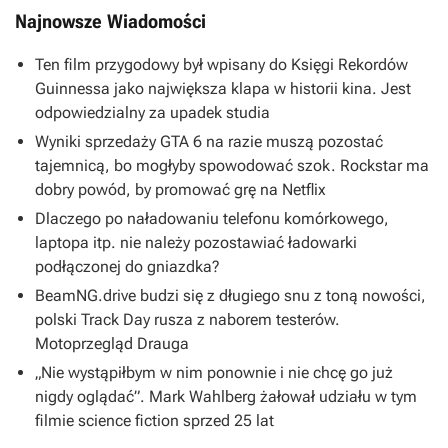
Najnowsze Wiadomości
Ten film przygodowy był wpisany do Księgi Rekordów
Guinnessa jako największa klapa w historii kina. Jest
odpowiedzialny za upadek studia
Wyniki sprzedaży GTA 6 na razie muszą pozostać
tajemnicą, bo mogłyby spowodować szok. Rockstar ma
dobry powód, by promować grę na Netflix
Dlaczego po naładowaniu telefonu komórkowego,
laptopa itp. nie należy pozostawiać ładowarki
podłączonej do gniazdka?
BeamNG.drive budzi się z długiego snu z toną nowości,
polski Track Day rusza z naborem testerów.
Motoprzegląd Drauga
„Nie wystąpiłbym w nim ponownie i nie chcę go już
nigdy oglądać”. Mark Wahlberg żałował udziału w tym
filmie science fiction sprzed 25 lat