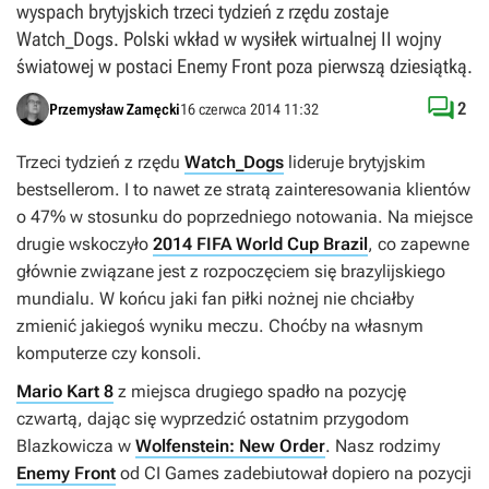
wyspach brytyjskich trzeci tydzień z rzędu zostaje
Watch_Dogs. Polski wkład w wysiłek wirtualnej II wojny
światowej w postaci Enemy Front poza pierwszą dziesiątką.

2
Przemysław Zamęcki
16 czerwca 2014 11:32
Trzeci tydzień z rzędu
Watch_Dogs
lideruje brytyjskim
bestsellerom. I to nawet ze stratą zainteresowania klientów
o 47% w stosunku do poprzedniego notowania. Na miejsce
drugie wskoczyło
2014 FIFA World Cup Brazil
, co zapewne
głównie związane jest z rozpoczęciem się brazylijskiego
mundialu. W końcu jaki fan piłki nożnej nie chciałby
zmienić jakiegoś wyniku meczu. Choćby na własnym
komputerze czy konsoli.
Mario Kart 8
z miejsca drugiego spadło na pozycję
czwartą, dając się wyprzedzić ostatnim przygodom
Blazkowicza w
Wolfenstein: New Order
. Nasz rodzimy
Enemy Front
od CI Games zadebiutował dopiero na pozycji