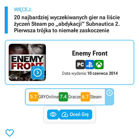
WIĘCEJ:
20 najbardziej wyczekiwanych gier na liście
życzeń Steam po „abdykacji” Subnautica 2.
Pierwsza trójka to niemałe zaskoczenie
Enemy Front

Data wydania:
10 czerwca 2014

5.7
7.4
6.7
GRYOnline
Gracze
Steam


Oceń Grę
