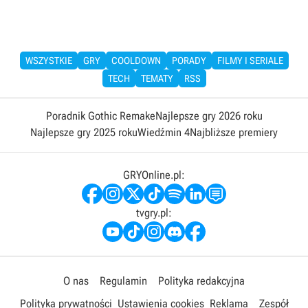
WSZYSTKIE
GRY
COOLDOWN
PORADY
FILMY I SERIALE
TECH
TEMATY
RSS
Poradnik Gothic Remake
Najlepsze gry 2026 roku
Najlepsze gry 2025 roku
Wiedźmin 4
Najbliższe premiery
GRYOnline.pl:
tvgry.pl:
O nas
Regulamin
Polityka redakcyjna
Polityka prywatności
Ustawienia cookies
Reklama
Zespół