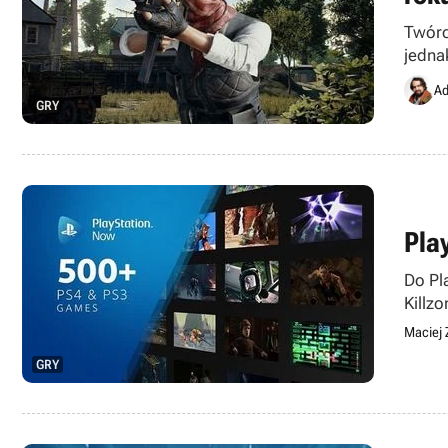
Twórc
jedna
Ad
GRY
Pla
Do Pl
Killz
stanow
Maciej 
GRY