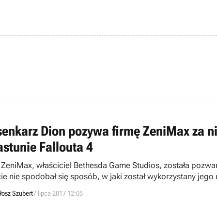
senkarz Dion pozywa firmę ZeniMax za n
astunie Fallouta 4
 ZeniMax, właściciel Bethesda Game Studios, została pozw
cie nie spodobał się sposób, w jaki został wykorzystany jego 
łosz Szubert
7 lipca 2017 12:05