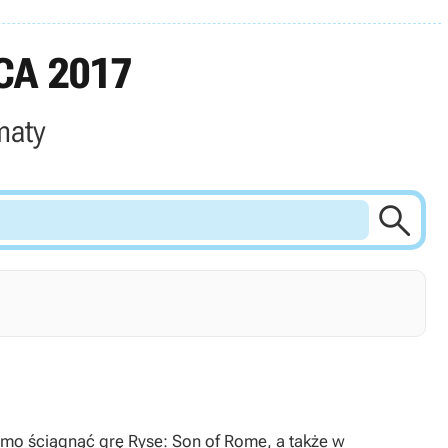
CA 2017
maty

n of Rome, a także w