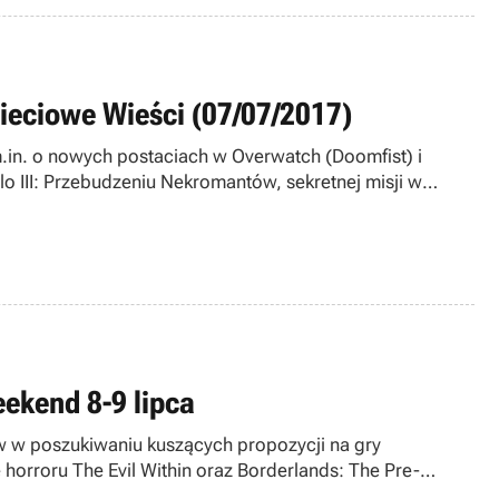
ieciowe Wieści (07/07/2017)
m.in. o nowych postaciach w Overwatch (Doomfist) i
lo III: Przebudzeniu Nekromantów, sekretnej misji w
ds oraz mobilnej wersji Mini DayZ. Zapraszamy!
eekend 8-9 lipca
pów w poszukiwaniu kuszących propozycji na gry
 horroru The Evil Within oraz Borderlands: The Pre-