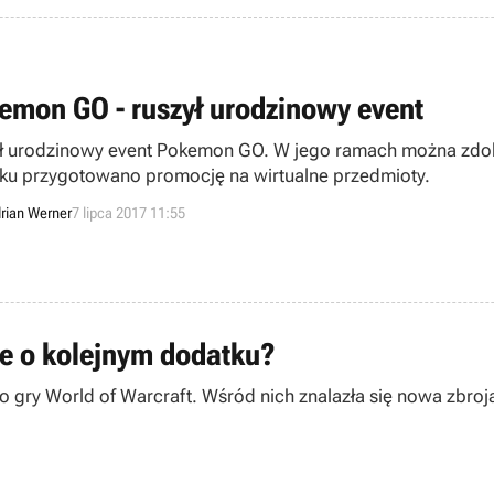
emon GO - ruszył urodzinowy event
ł urodzinowy event Pokemon GO. W jego ramach można zdob
iku przygotowano promocję na wirtualne przedmioty.
rian Werner
7 lipca 2017 11:55
je o kolejnym dodatku?
3 do gry World of Warcraft. Wśród nich znalazła się nowa zbro