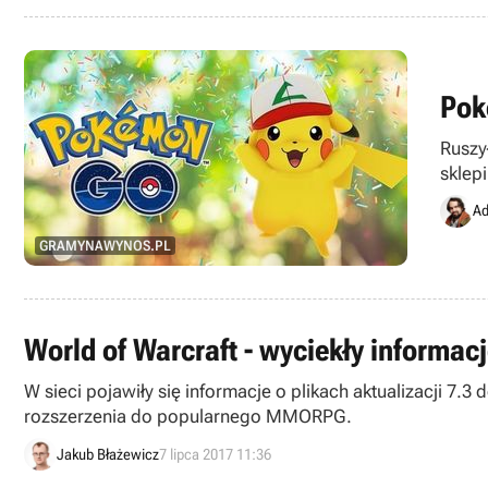
Pok
Ruszy
sklep
Ad
GRAMYNAWYNOS.PL
World of Warcraft - wyciekły informac
W sieci pojawiły się informacje o plikach aktualizacji 7.
rozszerzenia do popularnego MMORPG.
Jakub Błażewicz
7 lipca 2017 11:36