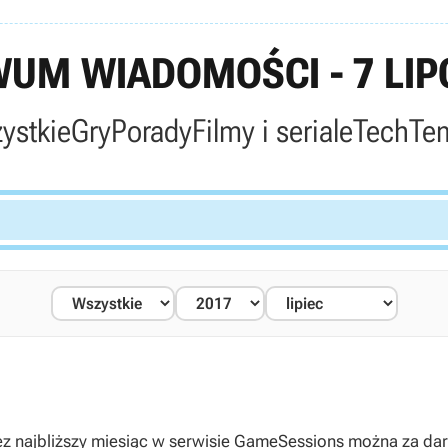
UM WIADOMOŚCI - 7 LIP
ystkie
Gry
Porady
Filmy i seriale
Tech
Te
miesiąc w serwisie GameSessions można za darmo ściągnąć grę Ryse: So