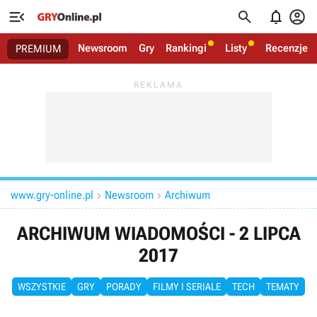




Newsroom
Gry
Rankingi
Listy
Recenzje
PREMIUM
www.gry-online.pl
Newsroom
Archiwum


ARCHIWUM WIADOMOŚCI - 2 LIPCA
2017
WSZYSTKIE
GRY
PORADY
FILMY I SERIALE
TECH
TEMATY