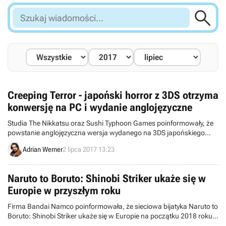

Szukaj
wiadomości...
Creeping Terror - japoński horror z 3DS otrzyma
konwersję na PC i wydanie anglojęzyczne
Studia The Nikkatsu oraz Sushi Typhoon Games poinformowały, że
powstanie anglojęzyczna wersja wydanego na 3DS japońskiego
horroru Creeping Terror. Ponadto autorzy przeniosą grę na pecety.
Adrian Werner
2 lipca 2017 13:23
Naruto to Boruto: Shinobi Striker ukaże się w
Europie w przyszłym roku
Firma Bandai Namco poinformowała, że sieciowa bijatyka Naruto to
Boruto: Shinobi Striker ukaże się w Europie na początku 2018 roku.
Ponadto doczekaliśmy się nowego zwiastuna.