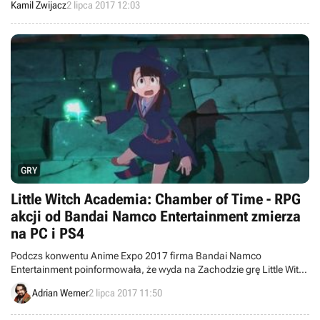
Kamil Zwijacz
2 lipca 2017 12:03
GRY
Little Witch Academia: Chamber of Time - RPG
akcji od Bandai Namco Entertainment zmierza
na PC i PS4
Podczs konwentu Anime Expo 2017 firma Bandai Namco
Entertainment poinformowała, że wyda na Zachodzie grę Little Witch
Academia: Chamber of Time, czyli opartą na popularnym serialu
Adrian Werner
2 lipca 2017 11:50
animowanym mieszankę RPG-a akcji oraz chodzonej bijatyki, która
zmierza na pecety i konsolę PlayStation 4.