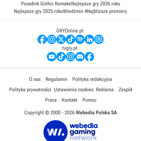
Poradnik Gothic Remake
Najlepsze gry 2026 roku
Najlepsze gry 2025 roku
Wiedźmin 4
Najbliższe premiery
GRYOnline.pl:
tvgry.pl:
O nas
Regulamin
Polityka redakcyjna
Polityka prywatności
Ustawienia cookies
Reklama
Zespół
Praca
Kontakt
Pomoc
Copyright © 2000 -
2026
Webedia Polska SA