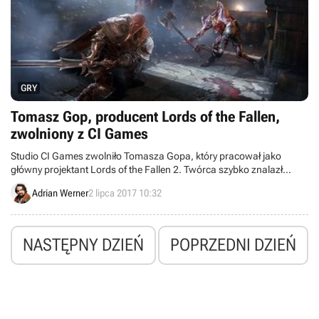
GRY
Tomasz Gop, producent Lords of the Fallen,
zwolniony z CI Games
Studio CI Games zwolniło Tomasza Gopa, który pracował jako
główny projektant Lords of the Fallen 2. Twórca szybko znalazł
zatrudnienie w zespole Destructive Creations, gdzie pomaga w
Adrian Werner
2 lipca 2017 10:32
pracach nad RTS-em Ancestors.
NASTĘPNY DZIEŃ
POPRZEDNI DZIEŃ