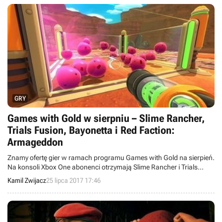
GRY
Games with Gold w sierpniu – Slime Rancher,
Trials Fusion, Bayonetta i Red Faction:
Armageddon
Znamy ofertę gier w ramach programu Games with Gold na sierpień.
Na konsoli Xbox One abonenci otrzymają Slime Rancher i Trials
Fusion, a na Xboksie 360 Bayonettę i Red Faction: Armageddon
Kamil Zwijacz
25 lipca 2017 17:46
(dostępne też na XOne poprzez wsteczną kompatybilność).