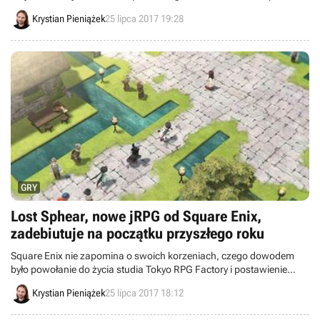
Interactive trafi na sprzęt Microsoftu. Co ciekawe, edycja
Krystian Pieniążek
25 lipca 2017 19:28
przeznaczona na Xboksa One X najwyraźniej doczeka się osobnego
wydania.
GRY
Lost Sphear, nowe jRPG od Square Enix,
zadebiutuje na początku przyszłego roku
Square Enix nie zapomina o swoich korzeniach, czego dowodem
było powołanie do życia studia Tokyo RPG Factory i postawienie
przed nim zadania tworzenia klasycznych gier jRPG. Po I Am
Krystian Pieniążek
25 lipca 2017 18:12
Setsuna przyszedł czas na Lost Sphear, którego premiera ma się
odbyć na początku przyszłego roku.