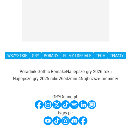
WSZYSTKIE
GRY
PORADY
FILMY I SERIALE
TECH
TEMATY
Poradnik Gothic Remake
Najlepsze gry 2026 roku
Najlepsze gry 2025 roku
Wiedźmin 4
Najbliższe premiery
GRYOnline.pl:
tvgry.pl: