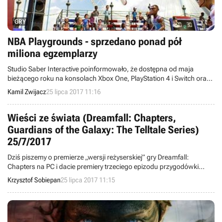
GRY
NBA Playgrounds - sprzedano ponad pół
miliona egzemplarzy
Studio Saber Interactive poinformowało, że dostępna od maja
bieżącego roku na konsolach Xbox One, PlayStation 4 i Switch oraz
PC-tach zręcznościowa gra sportowa NBA Playgrounds rozeszła się
Kamil Zwijacz
25 lipca 2017 11:16
w przeszło pół miliona egzemplarzy.
Wieści ze świata (Dreamfall: Chapters,
Guardians of the Galaxy: The Telltale Series)
25/7/2017
Dziś piszemy o premierze „wersji reżyserskiej” gry Dreamfall:
Chapters na PC i dacie premiery trzeciego epizodu przygodówki
Marvel's Guardians of the Galaxy od Telltale Games. Witajcie w
Krzysztof Sobiepan
25 lipca 2017 11:15
wieściach ze świata – codziennej porcji krótkich wiadomości.