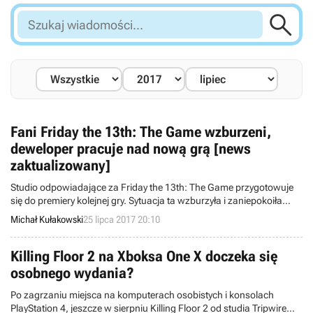

Szukaj
wiadomości...
Fani Friday the 13th: The Game wzburzeni,
deweloper pracuje nad nową grą [news
zaktualizowany]
Studio odpowiadające za Friday the 13th: The Game przygotowuje
się do premiery kolejnej gry. Sytuacja ta wzburzyła i zaniepokoiła
fanów poprzedniego dzieła dewelopera, które cały czas wymaga
Michał Kułakowski
25 lipca 2017 20:10
ogromnych nakładów pracy, a do tego nie posiada jeszcze obiecanej
kampanii dla pojedynczego gracza.
Killing Floor 2 na Xboksa One X doczeka się
osobnego wydania?
Po zagrzaniu miejsca na komputerach osobistych i konsolach
PlayStation 4, jeszcze w sierpniu Killing Floor 2 od studia Tripwire