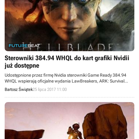
Sterowniki 384.94 WHQL do kart grafiki Nvidii
już dostępne
Udostępnione przez firmę Nvidia sterowniki Game Ready 384.94
WHQL wspierają oficjalne wydania LawBreakers, ARK: Survival
Evolved, Dark and Light i Hellblade: Senua’s Sacrifice. Naprawiono
Bartosz Świątek
25 lipca 2017 11:00
także kilka wykrytych problemów.