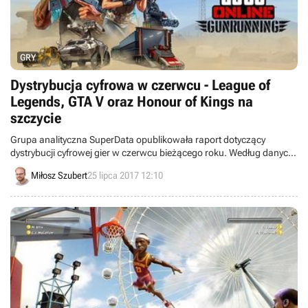
GRY
Dystrybucja cyfrowa w czerwcu - League of
Legends, GTA V oraz Honour of Kings na
szczycie
Grupa analityczna SuperData opublikowała raport dotyczący
dystrybucji cyfrowej gier w czerwcu bieżącego roku. Według danych,
tytułem przynoszącym największe zyski na PC kolejny miesiąc z
Miłosz Szubert
25 lipca 2017 12:10
rzędu zostało League of Legends. Na konsolach pozycję lidera
zajęło GTA V. Na rynku mobilnym natomiast króluje Honor of Kings.