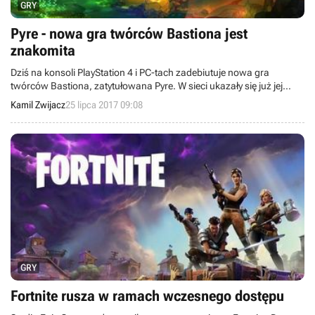
GRY
Pyre - nowa gra twórców Bastiona jest
znakomita
Dziś na konsoli PlayStation 4 i PC-tach zadebiutuje nowa gra
twórców Bastiona, zatytułowana Pyre. W sieci ukazały się już jej
recenzje i krótko pisząc jest bardzo dobrze, a nawet lepiej.
Kamil Zwijacz
25 lipca 2017 09:08
GRY
Fortnite rusza w ramach wczesnego dostępu