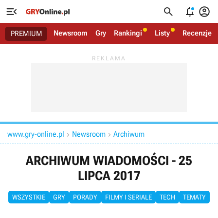




Newsroom
Gry
Rankingi
Listy
Recenzje
PREMIUM
www.gry-online.pl
Newsroom
Archiwum


ARCHIWUM WIADOMOŚCI - 25
LIPCA 2017
WSZYSTKIE
GRY
PORADY
FILMY I SERIALE
TECH
TEMATY