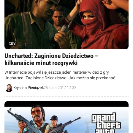
GRY
Uncharted: Zaginione Dziedzictwo –
kilkanaście minut rozgrywki
W Internecie pojawił się jeszcze jeden materiał wideo z gry
Uncharted: Zaginione Dziedzictwo. Jak można się przekonać
podczas kilkunastominutowego seansu, przygody Chloe Frazer i
Krystian Pieniążek
25 lipca 2017 17:33
Nadine Ross w niczym nie będą ustępować ostatnim zmaganiom
Nathana Drake'a.