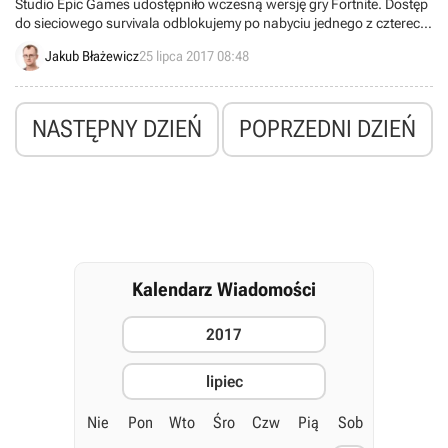
Studio Epic Games udostępniło wczesną wersję gry Fortnite. Dostęp
do sieciowego survivala odblokujemy po nabyciu jednego z czterech
Pakietów Fundatora, uwzględniających różnorodne bonusy dla
Jakub Błażewicz
25 lipca 2017 08:48
nabywców.
NASTĘPNY DZIEŃ
POPRZEDNI DZIEŃ
Kalendarz Wiadomości
2017
lipiec
Nie
Pon
Wto
Śro
Czw
Pią
Sob