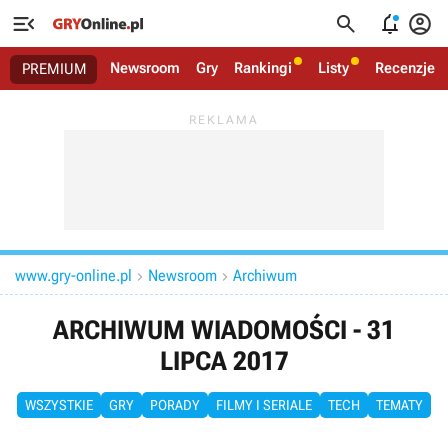




Newsroom
Gry
Rankingi
Listy
Recenzje
PREMIUM
www.gry-online.pl
Newsroom
Archiwum


ARCHIWUM WIADOMOŚCI - 31
LIPCA 2017
WSZYSTKIE
GRY
PORADY
FILMY I SERIALE
TECH
TEMATY