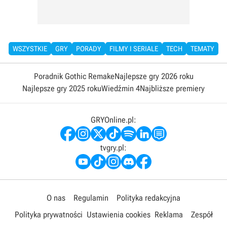
WSZYSTKIE
GRY
PORADY
FILMY I SERIALE
TECH
TEMATY
Poradnik Gothic Remake
Najlepsze gry 2026 roku
Najlepsze gry 2025 roku
Wiedźmin 4
Najbliższe premiery
GRYOnline.pl:
tvgry.pl:
O nas
Regulamin
Polityka redakcyjna
Polityka prywatności
Ustawienia cookies
Reklama
Zespół