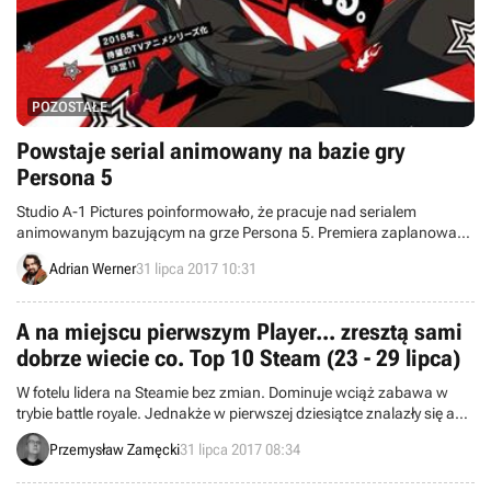
POZOSTAŁE
Powstaje serial animowany na bazie gry
Persona 5
Studio A-1 Pictures poinformowało, że pracuje nad serialem
animowanym bazującym na grze Persona 5. Premiera zaplanowana
została na przyszły rok.
Adrian Werner
31 lipca 2017 10:31
A na miejscu pierwszym Player... zresztą sami
dobrze wiecie co. Top 10 Steam (23 - 29 lipca)
W fotelu lidera na Steamie bez zmian. Dominuje wciąż zabawa w
trybie battle royale. Jednakże w pierwszej dziesiątce znalazły się aż
dwie pozycje związane z naszym krajem. Zapraszamy do
Przemysław Zamęcki
31 lipca 2017 08:34
zapoznania się z najnowszym notowaniem listy największych hitów
platformy firmy Valve.