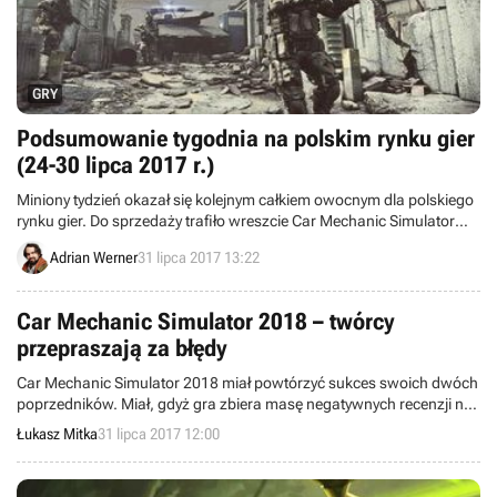
GRY
Podsumowanie tygodnia na polskim rynku gier
(24-30 lipca 2017 r.)
Miniony tydzień okazał się kolejnym całkiem owocnym dla polskiego
rynku gier. Do sprzedaży trafiło wreszcie Car Mechanic Simulator
2018, obejrzeliśmy pierwsze fragmenty rozgrywki z RTS-a
Adrian Werner
31 lipca 2017 13:22
Ancestors, zaś Techland zaczął przygotowania do wejścia na giełdę
i wypuścił pierwsze z 10 nowych darmowych DLC do Dying Light.
Ponadto The Escapists 2 znalazło się w planie wydawniczym firmy
Car Mechanic Simulator 2018 – twórcy
Cenega, a nowy numer CD-Action wylądował w kioskach.
przepraszają za błędy
Car Mechanic Simulator 2018 miał powtórzyć sukces swoich dwóch
poprzedników. Miał, gdyż gra zbiera masę negatywnych recenzji na
platformie Steam (obecnie tytuł może „poszczycić” się mieszaną
Łukasz Mitka
31 lipca 2017 12:00
opinią wśród recenzentów). Gra zawiera tak wiele błędów i
niedociągnięć, że deweloperzy oficjalnie za nią przeprosili.