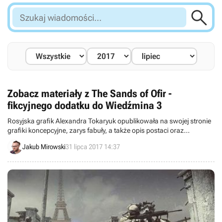

Szukaj
wiadomości...
Zobacz materiały z The Sands of Ofir -
fikcyjnego dodatku do Wiedźmina 3
Rosyjska grafik Alexandra Tokaryuk opublikowała na swojej stronie
grafiki koncepcyjne, zarys fabuły, a także opis postaci oraz
potworów z fikcyjnego dodatku do gry Wiedźmin 3: Dziki Gon,
Jakub Mirowski
31 lipca 2017 14:37
zatytułowanego The Sands of Ofir.