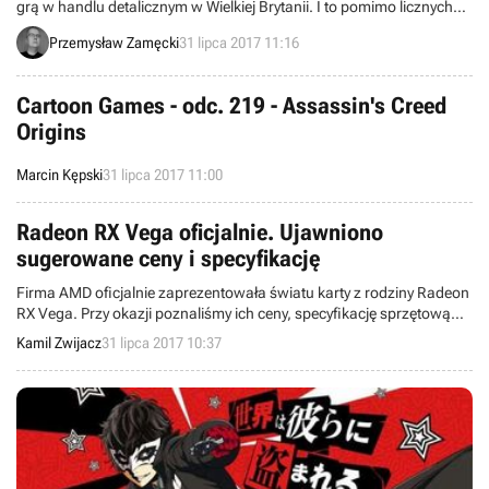
grą w handlu detalicznym w Wielkiej Brytanii. I to pomimo licznych
wyprzedaży i okazji zachęcających klientów do głębszego sięgnięcia
Przemysław Zamęcki
31 lipca 2017 11:16
do portfeli. Zapraszamy na listę najchętniej kupowanych gier za
kanałem La Manche.
Cartoon Games - odc. 219 - Assassin's Creed
Origins
Marcin Kępski
31 lipca 2017 11:00
Radeon RX Vega oficjalnie. Ujawniono
sugerowane ceny i specyfikację
Firma AMD oficjalnie zaprezentowała światu karty z rodziny Radeon
RX Vega. Przy okazji poznaliśmy ich ceny, specyfikację sprzętową
oraz dowiedzieliśmy się o specjalnej promocji.
Kamil Zwijacz
31 lipca 2017 10:37