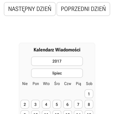
NASTĘPNY DZIEŃ
POPRZEDNI DZIEŃ
Kalendarz Wiadomości
2017
lipiec
Nie
Pon
Wto
Śro
Czw
Pią
Sob
1
2
3
4
5
6
7
8