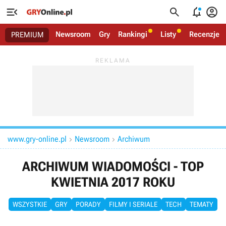




Newsroom
Gry
Rankingi
Listy
Recenzje
PREMIUM
www.gry-online.pl
Newsroom
Archiwum


ARCHIWUM WIADOMOŚCI - TOP
KWIETNIA 2017 ROKU
WSZYSTKIE
GRY
PORADY
FILMY I SERIALE
TECH
TEMATY