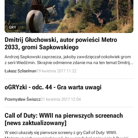
GRY
Dmitrij Głuchowski, autor powieści Metro
2033, gromi Sapkowskiego
Andrzej Sapkowski zaprzecza, jakoby zawdzięczał cokolwiek grom
z serii Wiedźmin. Skrajnie odmienne zdanie ma na ten temat Dmitrij
Głuchowski, autor powieści z serii Metro. Twierdzi, że polski pisarz,
Łukasz Szliselman
19 kwietnia 2017 11:22
podobnie jak on sam, nie byłby znany na świecie, gdyby nie
elektroniczne adaptacje.
oGRYzki - odc. 44 - Gra warta uwagi
Przemysław Świszcz
21 kwietnia 2017 12:04
Call of Duty: WWII na pierwszych screenach
[news zaktualizowany]
W sieci ukazały się pierwsze screeny z gry Call of Duty: WWII.