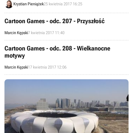
Krystian Pieniążek
25 kwietnia 2017 16:25
Was dobrą wiadomość. Wiedźmin: Edycja Rozszerzona jest
dostępny za darmo na GOG.com.
Cartoon Games - odc. 207 - Przyszłość
Marcin Kępski
7 kwietnia 2017 11:40
Cartoon Games - odc. 208 - Wielkanocne
motywy
Marcin Kępski
17 kwietnia 2017 12:06