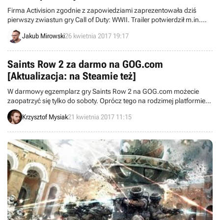
Firma Activision zgodnie z zapowiedziami zaprezentowała dziś
pierwszy zwiastun gry Call of Duty: WWII. Trailer potwierdził m.in.
datę premiery: produkcja studia Sledgehammer Games zadebiutuje
Jakub Mirowski
26 kwietnia 2017 19:17
3 listopada.
Saints Row 2 za darmo na GOG.com
[Aktualizacja: na Steamie też]
W darmowy egzemplarz gry Saints Row 2 na GOG.com możecie
zaopatrzyć się tylko do soboty. Oprócz tego na rodzimej platformie
dystrybucji cyfrowej trwa tygodniowa wyprzedaż gier firmy Deep
Krzysztof Mysiak
21 kwietnia 2017 11:15
Silver.