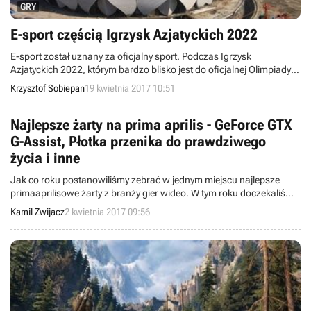
GRY
E-sport częścią Igrzysk Azjatyckich 2022
E-sport został uznany za oficjalny sport. Podczas Igrzysk
Azjatyckich 2022, którym bardzo blisko jest do oficjalnej Olimpiady,
konkurować o medale będą mogli nie tylko biegacze, skoczkowie lub
Krzysztof Sobiepan
19 kwietnia 2017 10:51
pływacy. Do domu złote krążki zabierze także światowa śmietanka
graczy e-sportowych.
Najlepsze żarty na prima aprilis - GeForce GTX
G-Assist, Płotka przenika do prawdziwego
życia i inne
Jak co roku postanowiliśmy zebrać w jednym miejscu najlepsze
primaaprilisowe żarty z branży gier wideo. W tym roku doczekaliśmy
się m.in. Płotki wspinającej się na wieżowiec, pomocnika GeForce
Kamil Zwijacz
2 kwietnia 2017 09:56
GTX G-Assist czy World of Tanks na Marsie.