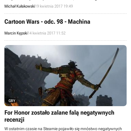
będzie potrzebować wyjątkowo mocnego sprzętu i uruchomi się bez
Michał Kułakowski
19 kwietnia 2017 19:49
problemu nawet na starszych komputerach.
Cartoon Wars - odc. 98 - Machina
Marcin Kępski
14 kwietnia 2017 11:52
GRY
For Honor zostało zalane falą negatywnych
recenzji
W ostatnim czasie na Steamie pojawiło się mnóstwo negatywnych