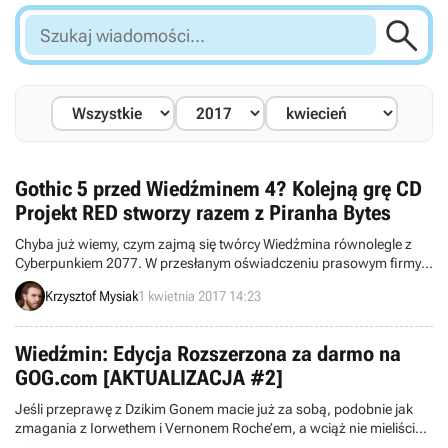

Szukaj
wiadomości...
Gothic 5 przed Wiedźminem 4? Kolejną grę CD
Projekt RED stworzy razem z Piranha Bytes
Chyba już wiemy, czym zajmą się twórcy Wiedźmina równolegle z
Cyberpunkiem 2077. W przesłanym oświadczeniu prasowym firmy
CD Projekt RED i Piranha Bytes ogłosiły, że podejmą współpracę przy
Krzysztof Mysiak
1 kwietnia 2017 14:23
produkcji nowej gry. Nie zdradzono szczegółów projektu, ale
wiadomo, że ma on należeć do serii Gothic i „odpowiedzieć na
wieloletnie prośby fanów”.
Wiedźmin: Edycja Rozszerzona za darmo na
GOG.com [AKTUALIZACJA #2]
Jeśli przeprawę z Dzikim Gonem macie już za sobą, podobnie jak
zmagania z Iorwethem i Vernonem Roche’em, a wciąż nie mieliście
okazji zobaczyć, jak właściwie to wszystko się zaczęło, mamy dla