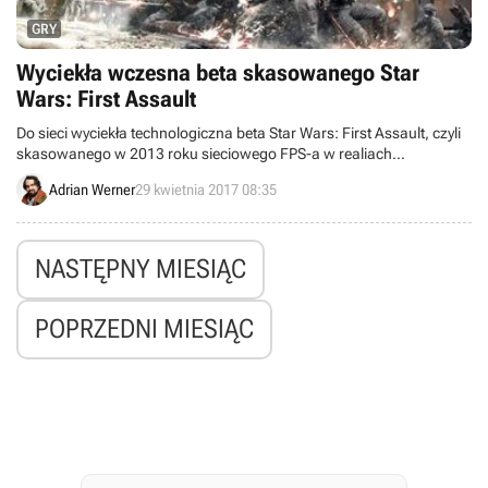
GRY
Wyciekła wczesna beta skasowanego Star
Wars: First Assault
Do sieci wyciekła technologiczna beta Star Wars: First Assault, czyli
skasowanego w 2013 roku sieciowego FPS-a w realiach
Gwiezdnych wojen, który pełnymi garściami czerpał z serii Call of
Adrian Werner
29 kwietnia 2017 08:35
Duty.
NASTĘPNY MIESIĄC
POPRZEDNI MIESIĄC