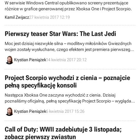
W serwisie Windows Central opublikowano screeny prezentujące
różnice w grafice generowanej przez Xboksa One i Project Scorpio.
Kamil Zwijacz
27 kwietnia 2017 12:19
Pierwszy teaser Star Wars: The Last Jedi
Moc jest dzisiaj niezwykle silna – modlitwy miłośników Gwiezdnych
wojen zostały wysłuchane, czego efektem jest premiera pierwszego
teasera nowego filmu, o podtytule The Last Jedi.
Krystian Pieniążek
14 kwietnia 2017 20:12
Project Scorpio wychodzi z cienia – poznajcie
pełną specyfikację konsoli
Następca Xboksa One zaczyna wychodzić z cienia. Dzisiaj
poznaliśmy oficjalną, pełną specyfikację Project Scorpio – wygląda
na to, że w istocie będziemy mieć do czynienia z najpotężniejszą
Krystian Pieniążek
6 kwietnia 2017 15:26
konsolą w historii.
Call of Duty: WWII zadebiutuje 3 listopada;
zobacz pierwszy zwiastun