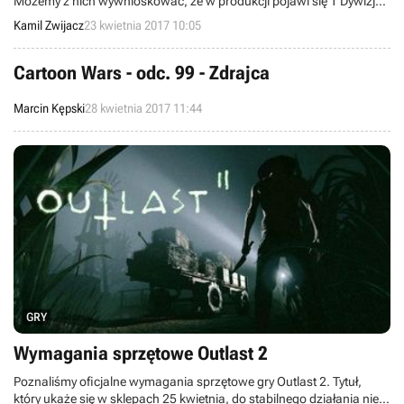
Możemy z nich wywnioskować, że w produkcji pojawi się 1 Dywizja
Piechoty (Big Red One – Wielka Czerwona Jedynka) i weźmiemy
Kamil Zwijacz
23 kwietnia 2017 10:05
udział w inwazji na Normandię.
Cartoon Wars - odc. 99 - Zdrajca
Marcin Kępski
28 kwietnia 2017 11:44
GRY
Wymagania sprzętowe Outlast 2
Poznaliśmy oficjalne wymagania sprzętowe gry Outlast 2. Tytuł,
który ukaże się w sklepach 25 kwietnia, do stabilnego działania nie