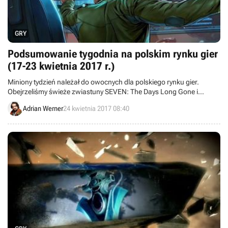
GRY
Podsumowanie tygodnia na polskim rynku gier
(17-23 kwietnia 2017 r.)
Miniony tydzień należał do owocnych dla polskiego rynku gier.
Obejrzeliśmy świeże zwiastuny SEVEN: The Days Long Gone i
Detached, studio Wastelands Interactive ujawniło Cooking Simulator,
Adrian Werner
24 kwietnia 2017 08:40
a Crazy Rocks Studios zapowiedziało zakręconą strzelankę Ski
Sniper, w której będziemy mordowali skoczków narciarskich.
Oprócz tego opóźniono premierę Inner Chains, a Cenega została
polskim wydawcą Get Even.