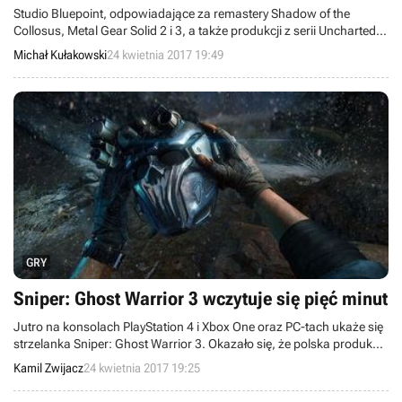
Studio Bluepoint, odpowiadające za remastery Shadow of the
Collosus, Metal Gear Solid 2 i 3, a także produkcji z serii Uncharted i
God of War, szuka nowych pracowników, którzy mają pomóc mu w
Michał Kułakowski
24 kwietnia 2017 19:49
kolejnym projekcie. Gracze podejrzewają, że potencjalnie możemy
doczekać się odświeżonych edycji gier takich jak inFamous, Killzone,
a nawet Demon's Souls.
GRY
Sniper: Ghost Warrior 3 wczytuje się pięć minut
Jutro na konsolach PlayStation 4 i Xbox One oraz PC-tach ukaże się
strzelanka Sniper: Ghost Warrior 3. Okazało się, że polska produkcja
ma problem z początkowym wczytywaniem poziomów - czas
Kamil Zwijacz
24 kwietnia 2017 19:25
oczekiwania wynosi około pięciu minut.