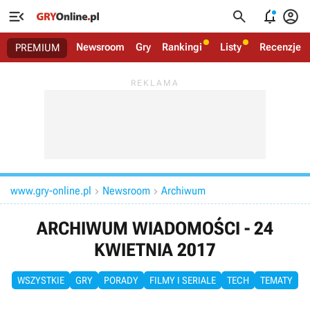




Newsroom
Gry
Rankingi
Listy
Recenzje
PREMIUM
www.gry-online.pl
Newsroom
Archiwum


ARCHIWUM WIADOMOŚCI - 24
KWIETNIA 2017
WSZYSTKIE
GRY
PORADY
FILMY I SERIALE
TECH
TEMATY