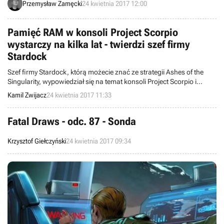
Przemysław Zamęcki
24 kwietnia 2017 12:00
Zjednoczonego Królestwa.
Pamięć RAM w konsoli Project Scorpio
wystarczy na kilka lat - twierdzi szef firmy
Stardock
Szef firmy Stardock, którą możecie znać ze strategii Ashes of the
Singularity, wypowiedział się na temat konsoli Project Scorpio i
niskopoziomowych API: DirectX 12 i Vulkan. Według Brada Wardella
Kamil Zwijacz
24 kwietnia 2017 11:33
12 GB RAM-u w nowym urządzeniu Microsoftu wystarczy na kilka
lat.
Fatal Draws - odc. 87 - Sonda
Krzysztof Giełczyński
24 kwietnia 2017 09:34