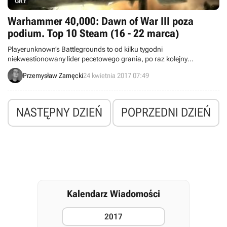
GRY
Warhammer 40,000: Dawn of War III poza
podium. Top 10 Steam (16 - 22 marca)
Playerunknown’s Battlegrounds to od kilku tygodni
niekwestionowany lider pecetowego grania, po raz kolejny
potwierdzający swoją dominację w niniejszym zestawieniu.
Przemysław Zamęcki
24 kwietnia 2017 07:49
Zapraszamy do zapoznania się z beststellerami platformy cyfrowej
dystrybucji Steam.
NASTĘPNY DZIEŃ
POPRZEDNI DZIEŃ
Kalendarz Wiadomości
2017