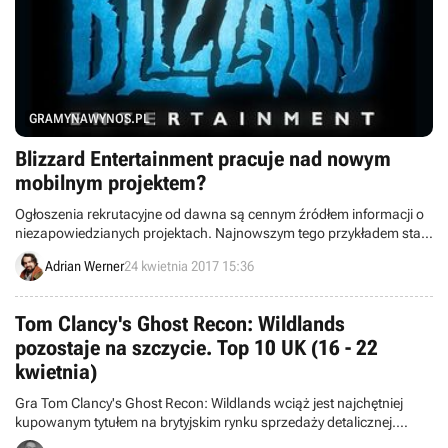
GRAMYNAWYNOS.PL
Blizzard Entertainment pracuje nad nowym
mobilnym projektem?
Ogłoszenia rekrutacyjne od dawna są cennym źródłem informacji o
niezapowiedzianych projektach. Najnowszym tego przykładem stało
się studio Blizzard Entertainment, dzięki czemu dowiedzieliśmy się,
Adrian Werner
24 kwietnia 2017 15:36
że zespół prawdopodobnie pracuje nad nowym mobilnym
projektem.
Tom Clancy's Ghost Recon: Wildlands
pozostaje na szczycie. Top 10 UK (16 - 22
kwietnia)
Gra Tom Clancy's Ghost Recon: Wildlands wciąż jest najchętniej
kupowanym tytułem na brytyjskim rynku sprzedaży detalicznej.
Zapraszamy do zapoznania się z pierwszą dziesiątką hitów