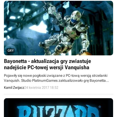
GRY
Bayonetta - aktualizacja gry zwiastuje
nadejście PC-towej wersji Vanquisha
Pojawiły się nowe pogłoski związane z PC-tową wersją strzelanki
Vanquish. Studio PlatinumGames zaktualizowało grę Bayonetta
dostępną na Steamie, umieszczając w folderze „Extras” małą
Kamil Zwijacz
24 kwietnia 2017 18:52
niespodziankę.