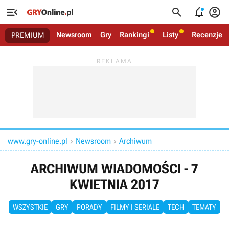




Newsroom
Gry
Rankingi
Listy
Recenzje
PREMIUM
www.gry-online.pl
Newsroom
Archiwum


ARCHIWUM WIADOMOŚCI - 7
KWIETNIA 2017
WSZYSTKIE
GRY
PORADY
FILMY I SERIALE
TECH
TEMATY