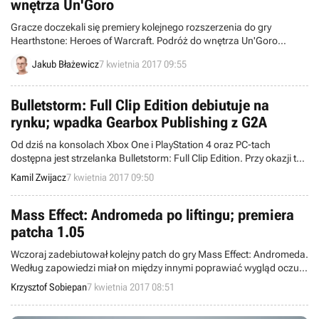
wnętrza Un'Goro
Gracze doczekali się premiery kolejnego rozszerzenia do gry
Hearthstone: Heroes of Warcraft. Podróż do wnętrza Un'Goro
debiutuje dziś w Europie, wprowadzając nowe karty oraz garść
Jakub Błażewicz
7 kwietnia 2017 09:55
nowinek.
Bulletstorm: Full Clip Edition debiutuje na
rynku; wpadka Gearbox Publishing z G2A
Od dziś na konsolach Xbox One i PlayStation 4 oraz PC-tach
dostępna jest strzelanka Bulletstorm: Full Clip Edition. Przy okazji tej
premiery firma Gearbox Publishing nawiązała współpracę z
Kamil Zwijacz
7 kwietnia 2017 09:50
kontrowersyjną platformą G2A, za co oberwało się jej od graczy.
Teraz wydawca próbuje naprawić swój wizerunek.
Mass Effect: Andromeda po liftingu; premiera
patcha 1.05
Wczoraj zadebiutował kolejny patch do gry Mass Effect: Andromeda.
Według zapowiedzi miał on między innymi poprawiać wygląd oczu
oraz lepiej synchronizować ruch ust z mową. Internet rzucił się w wir
Krzysztof Sobiepan
7 kwietnia 2017 08:51
porównań między starą a nową wersją.