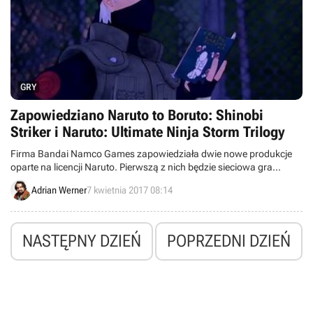
GRY
Zapowiedziano Naruto to Boruto: Shinobi
Striker i Naruto: Ultimate Ninja Storm Trilogy
Firma Bandai Namco Games zapowiedziała dwie nowe produkcje
oparte na licencji Naruto. Pierwszą z nich będzie sieciowa gra
bitewna Naruto to Boruto: Shinobi Striker, pozwalajaca na
Adrian Werner
7 kwietnia 2017 08:14
drużynowe starcia na dużych trójwymiarowych arenach. Druga
produkcja to Naruto: Ultimate Ninja Storm Trilogy, czyli kompilacja
trylogii mordobić wraz z dodatkami.
NASTĘPNY DZIEŃ
POPRZEDNI DZIEŃ