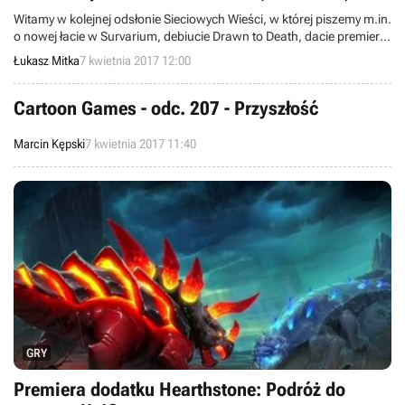
Witamy w kolejnej odsłonie Sieciowych Wieści, w której piszemy m.in.
o nowej łacie w Survarium, debiucie Drawn to Death, dacie premiery
Cloud Pirates, filmowym DLC The Fate of the Furious do Rocket
Łukasz Mitka
7 kwietnia 2017 12:00
League oraz o nowej nacji (Francji) w World of Warships.
Zapraszamy!
Cartoon Games - odc. 207 - Przyszłość
Marcin Kępski
7 kwietnia 2017 11:40
GRY
Premiera dodatku Hearthstone: Podróż do