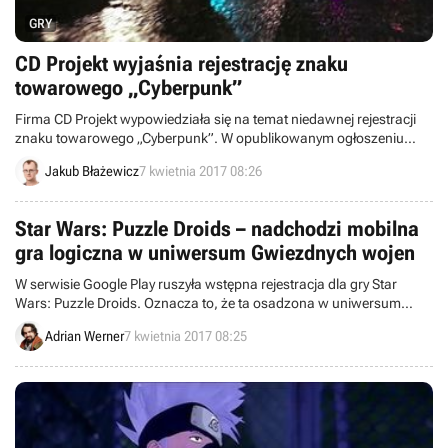
GRY
CD Projekt wyjaśnia rejestrację znaku
towarowego „Cyberpunk”
Firma CD Projekt wypowiedziała się na temat niedawnej rejestracji
znaku towarowego „Cyberpunk”. W opublikowanym ogłoszeniu
wyjaśniono, że polski producent pragnie jedynie zabezpieczyć
Jakub Błażewicz
7 kwietnia 2017 08:26
przyszłość swojej nowej marki, która rozpocznie żywot wraz z
wydaniem gry Cyberpunk 2077.
Star Wars: Puzzle Droids – nadchodzi mobilna
gra logiczna w uniwersum Gwiezdnych wojen
W serwisie Google Play ruszyła wstępna rejestracja dla gry Star
Wars: Puzzle Droids. Oznacza to, że ta osadzona w uniwersum
Gwiezdnych wojen gra logiczna wkrótce trafi do dystrybucji.
Adrian Werner
7 kwietnia 2017 08:25