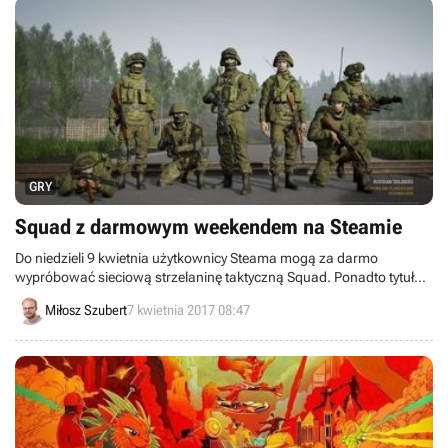
GRY
Squad z darmowym weekendem na Steamie
Do niedzieli 9 kwietnia użytkownicy Steama mogą za darmo
wypróbować sieciową strzelaninę taktyczną Squad. Ponadto tytuł
został przeceniony i do poniedziałku będzie on kosztował około 78
Miłosz Szubert
7 kwietnia 2017 08:47
złotych.