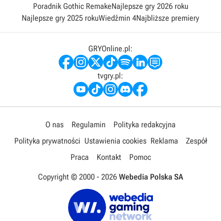
Poradnik Gothic Remake
Najlepsze gry 2026 roku
Najlepsze gry 2025 roku
Wiedźmin 4
Najbliższe premiery
GRYOnline.pl:
tvgry.pl:
O nas
Regulamin
Polityka redakcyjna
Polityka prywatności
Ustawienia cookies
Reklama
Zespół
Praca
Kontakt
Pomoc
Copyright © 2000 -
2026
Webedia Polska SA