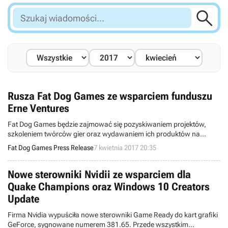

Szukaj
wiadomości...
Rusza Fat Dog Games ze wsparciem funduszu
Erne Ventures
Fat Dog Games będzie zajmować się pozyskiwaniem projektów,
szkoleniem twórców gier oraz wydawaniem ich produktów na
rynkach międzynarodowych - m.in. na Steam, platformach
Fat Dog Games Press Release
7 kwietnia 2017 20:35
mobilnych, VR i innych.
Nowe sterowniki Nvidii ze wsparciem dla
Quake Champions oraz Windows 10 Creators
Update
Firma Nvidia wypuściła nowe sterowniki Game Ready do kart grafiki
GeForce, sygnowane numerem 381.65. Przede wszystkim