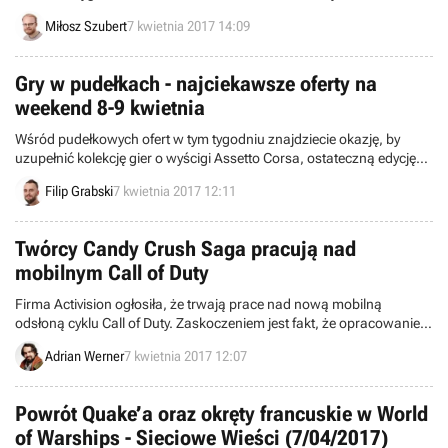
poprawiają one wydajność w becie Quake Champions, ale również
Miłosz Szubert
7 kwietnia 2017 14:09
między innymi wprowadzają wsparcie dla Windows 10 Creators
Update.
Gry w pudełkach - najciekawsze oferty na
weekend 8-9 kwietnia
Wśród pudełkowych ofert w tym tygodniu znajdziecie okazję, by
uzupełnić kolekcję gier o wyścigi Assetto Corsa, ostateczną edycję
Gears of War lub coś z katalogu wydawniczego firmy Cenega.
Filip Grabski
7 kwietnia 2017 12:11
Twórcy Candy Crush Saga pracują nad
mobilnym Call of Duty
Firma Activision ogłosiła, że trwają prace nad nową mobilną
odsłoną cyklu Call of Duty. Zaskoczeniem jest fakt, że opracowanie
projektu powierzono studiu King, czyli autorom specjalizującym się
Adrian Werner
7 kwietnia 2017 12:07
w casualowych grach logicznych pokroju Candy Crush Saga czy
Bubble Witch Saga.
Powrót Quake’a oraz okręty francuskie w World
of Warships - Sieciowe Wieści (7/04/2017)