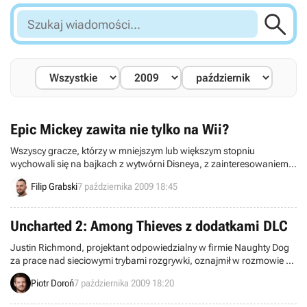

Szukaj
wiadomości...
Epic Mickey zawita nie tylko na Wii?
Wszyscy gracze, którzy w mniejszym lub większym stopniu
wychowali się na bajkach z wytwórni Disneya, z zainteresowaniem
śledzili wszystkie doniesienia o Epic Mickey. Od samego początku
Filip Grabski
7 października 2009 18:45
mówiło się, że ten ciekawy projekt autorstwa samego Warrena
Spectora pojawić się ma tylko na konsoli Nintendo Wii. Czy aby na
pewno?
Uncharted 2: Among Thieves z dodatkami DLC
Justin Richmond, projektant odpowiedzialny w firmie Naughty Dog
za prace nad sieciowymi trybami rozgrywki, oznajmił w rozmowie z
redakcją serwisu Eurogamer, że przygodowa gra akcji Uncharted 2:
Piotr Doroń
7 października 2009 18:20
Among Thieves otrzyma wsparcie w postaci dodatków DLC.
Pierwszy z nich będzie się najprawdopodobniej składać z nowych