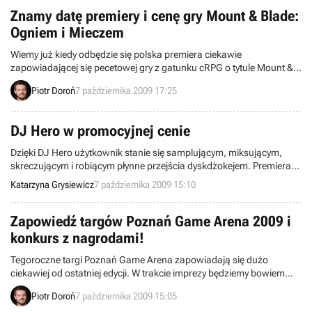
elementów do multiplayera.
Znamy datę premiery i cenę gry Mount & Blade:
Ogniem i Mieczem
Wiemy już kiedy odbędzie się polska premiera ciekawie
zapowiadającej się pecetowej gry z gatunku cRPG o tytule Mount &
Blade: Ogniem i Mieczem. Produkcja, w której przedstawiony
Piotr Doroń
7 października 2009 17:25
zostanie XVII-wieczny konflikt pomiędzy Rzeczpospolitą Obojga
Narodów, Rusią, Szwecją, Ukrainą i Chanatem Krymskim, zostanie
wydana na naszym rynku już 20 listopada.
DJ Hero w promocyjnej cenie
Dzięki DJ Hero użytkownik stanie się samplującym, miksującym,
skreczującym i robiącym płynne przejścia dyskdżokejem. Premiera
gry zaplanowana została na 30 października 2009 r. Dla tych, którzy
Katarzyna Grysiewicz
7 października 2009 15:10
już teraz chcieliby umieścić ten tytul na swojej liście pre-orderów
mamy bardzo atrakcyjną promocję.
Zapowiedź targów Poznań Game Arena 2009 i
konkurs z nagrodami!
Tegoroczne targi Poznań Game Arena zapowiadają się dużo
ciekawiej od ostatniej edycji. W trakcie imprezy będziemy bowiem
mogli pograć w dobrze zapowiadające się produkcje, być
Piotr Doroń
7 października 2009 15:05
świadkami atrakcji spotykanych dotąd co najwyżej na imprezach