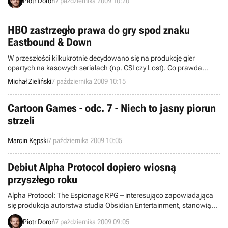
Piotr Doroń
7 października 2009 10:20
Produkcja miałaby być kolejnym, po Dead Space 2 i Dante’s Inferno,
dziełem popularnego dewelopera.
HBO zastrzegło prawa do gry spod znaku
Eastbound & Down
W przeszłości kilkukrotnie decydowano się na produkcję gier
opartych na kasowych serialach (np. CSI czy Lost). Co prawda
dzieła te prezentowały raczej przeciętny poziom, jednak mimo
Michał Zieliński
7 października 2009 10:15
niedociągnięć fani darzyli je sporą sympatią. Wiele wskazuje na to,
że panowie z HBO postanowili wykorzystać ten paradoks i
zaserwują nam tytuł na podstawie stosunkowo świeżego, acz
Cartoon Games - odc. 7 - Niech to jasny piorun
popularnego Eastbound & Down.
strzeli
Marcin Kępski
7 października 2009 10:05
Debiut Alpha Protocol dopiero wiosną
przyszłego roku
Alpha Protocol: The Espionage RPG – interesująco zapowiadająca
się produkcja autorstwa studia Obsidian Entertainment, stanowiąca
połączenie gry szpiegowskiej i cRPG – zostanie wydana dopiero
Piotr Doroń
7 października 2009 09:05
wiosną 2010 roku. Sugeruje to aktualizacja karty tytułu na stronach