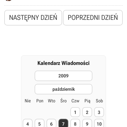
biorąc pod uwagę liczbę wydanych gier, otrzymane noty, rezultaty
ich sprzedaży oraz ankiety wypełnione przez 900 profesjonalistów.
NASTĘPNY DZIEŃ
POPRZEDNI DZIEŃ
Kalendarz Wiadomości
2009
październik
Nie
Pon
Wto
Śro
Czw
Pią
Sob
1
2
3
4
5
6
7
8
9
10