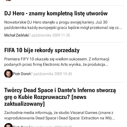
Hero i inne. Zapraszamy do lektury.
DJ Hero - znamy kompletną listę utworów
Nowatorskie DJ Hero stanęło u progu swojej kariery. Już 30
października każdy europejski gracz będzie mógł przekonać się czy
elektroniczne brzmienie jest równie satysfakcjonujące jak gitarowe
Michał Zieliński
7 października 2009 11:30
riffy. Oznacza to blisko trzy tygodnie czekania, jednak Activision już
teraz wychodzi naprzeciw wszystkim spragnionym muzycznych
doznań. dziś w nocy opublikowano pełną ścieżkę dźwiękową
FIFA 10 bije rekordy sprzedaży
nadchodzącego tytułu
Premiera FIFY 10 okazała się wielkim sukcesem. Z informacji
podanych przez firmę Electronic Arts wynika, że produkcja
osiągnęła miano najszybciej sprzedającej się gry sportowej w
Piotr Doroń
7 października 2009 10:45
historii, bijąc jednocześnie wszelkie rekordy sprzedaży ustanowione
dotąd przez gry EA na europejskim rynku. W pierwszym tygodniu
obecności na Starym Kontynencie nabyło ją aż 1,7 miliona osób.
Twórcy Dead Space i Dante's Inferno stworzą
grę o Kubie Rozpruwaczu? [news
zaktualizowany]
Zachodnie media informują, że studio Visceral Games (znane z
wyprodukowania Dead Space i Dead Space: Extraction na Wii)
pracuje nad grą poświęconą postaci słynnego Kuby Rozpruwacza.