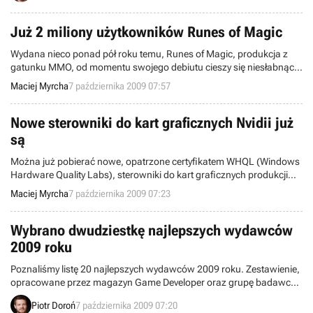
firmy SEGA.
Już 2 miliony użytkowników Runes of Magic
Wydana nieco ponad pół roku temu, Runes of Magic, produkcja z
gatunku MMO, od momentu swojego debiutu cieszy się niesłabnącą
popularnością. Już sam start dzieła tajwańskiego studia Runewaker
Maciej Myrcha
7 października 2009 07:57
Entertainment był imponujący – w ciągu kilkudziesięciu godzin od
uruchomienia serwerów zarejestrowało się w niej prawie 700 tysięcy
graczy. W maju świat Runes of Magic przemierzało ponad milion
Nowe sterowniki do kart graficznych Nvidii już
graczy.
są
Można już pobierać nowe, opatrzone certyfikatem WHQL (Windows
Hardware Quality Labs), sterowniki do kart graficznych produkcji
Nvidia. Otrzymały one numer 191.07, a wśród nowości które oferują
Maciej Myrcha
7 października 2009 07:23
znajduje się to, co lubimy najbardziej – zwiększenie wydajności w
niektórych grach.
Wybrano dwudziestkę najlepszych wydawców
2009 roku
Poznaliśmy listę 20 najlepszych wydawców 2009 roku. Zestawienie,
opracowane przez magazyn Game Developer oraz grupę badawczą
Game Developer Research, powstało w oparciu o dane zebrane w
Piotr Doroń
7 października 2009 07:20
okresie od sierpnia 2008 roku do lipca 2009 roku. Stworzono je