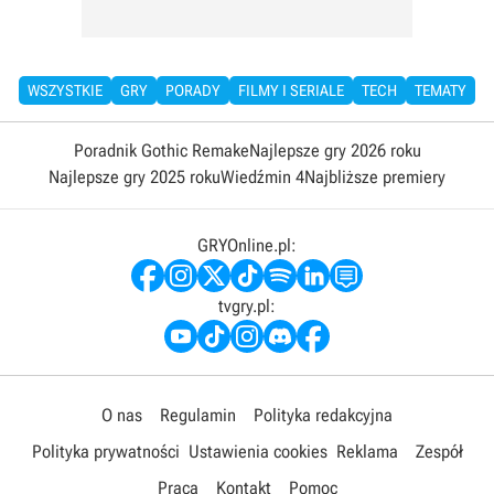
WSZYSTKIE
GRY
PORADY
FILMY I SERIALE
TECH
TEMATY
Poradnik Gothic Remake
Najlepsze gry 2026 roku
Najlepsze gry 2025 roku
Wiedźmin 4
Najbliższe premiery
GRYOnline.pl:
tvgry.pl:
O nas
Regulamin
Polityka redakcyjna
Polityka prywatności
Ustawienia cookies
Reklama
Zespół
Praca
Kontakt
Pomoc