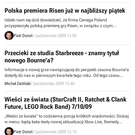
pokroju E3 lub gamescom, ale również podyskutować z
entuzjastami elektronicznej rozrywki z całej Polski.
Polska premiera Risen już w najbliższy piątek
Udało nam się dziś dowiedzieć, że firma Cenega Poland
przyspieszyła polską premierę gry Risen, w związku z czym
produkcja trafi do sklepów juz w ten piątek – tydzień wcześniej niż
Piotr Doroń
7 października 2009 13:05
dotąd zapowiadano. Informację potwierdził nam PR manager
dystrybutora.
Przecieki ze studia Starbreeze - znamy tytuł
nowego Bourne'a?
Informacje o nowej grze nawiązującej do perypetii Jasona Bourne'a
dotarły do nas w pierwszym kwartale tego roku. Od tego czasu
twórcy z szanowanego studia Starbreeze zamknęli usta na kłódki i
Michał Zieliński
7 października 2009 12:40
zaszyli się w swoich siedzibach. Najpewniej sytuacja ta trwałaby
jeszcze jakiś czas, gdyby nie CV jednego z deweloperów.
Wieści ze świata (StarCraft II, Ratchet & Clank
Future, LEGO Rock Band) 7/10/09
„Wieści ze świata” to codzienna porcja krótkich wiadomości. Dzisiaj
w menu: będą beta-testy nowej aktualizacji Xbox Live, Remedy
planuje reedycję lub wznowienie klasycznych wyścigów Death Rally,
Piotr Doroń
7 października 2009 12:15
David Bowie gwiazdą LEGO Rock Band, zwolnienia u producenta DJ