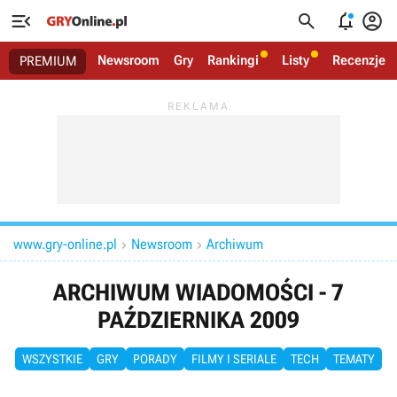




Newsroom
Gry
Rankingi
Listy
Recenzje
PREMIUM
www.gry-online.pl
Newsroom
Archiwum


ARCHIWUM WIADOMOŚCI - 7
PAŹDZIERNIKA 2009
WSZYSTKIE
GRY
PORADY
FILMY I SERIALE
TECH
TEMATY