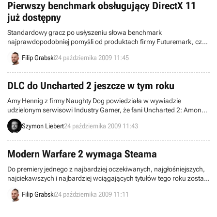
Pierwszy benchmark obsługujący DirectX 11
już dostępny
Standardowy gracz po usłyszeniu słowa benchmark
najprawdopodobniej pomyśli od produktach firmy Futuremark, czyli
znanej serii 3D Mark. Tymczasem to nie ta firma jest odpowiedzialna
Filip Grabski
24 października 2009 11:45
za udostępnienie pierwszego testu pokazującego możliwości
nowego DirectX. Panie i Panowie – oto Heaven autorstwa Unigine.
DLC do Uncharted 2 jeszcze w tym roku
Amy Hennig z firmy Naughty Dog powiedziała w wywiadzie
udzielonym serwisowi Industry Gamer, że fani Uncharted 2: Among
Thieves powinni spodziewać się dodatków DLC do gry jeszcze w tym
Szymon Liebert
24 października 2009 11:43
roku. Podobno druga odsłona przygód zawadiackiego podróżnika
Nathana Drake’a nie tylko zbiera bardzo pochlebne recenzje, ale
sprzedaje się znacznie lepiej niż ubiegłoroczny pierwowzór.
Modern Warfare 2 wymaga Steama
Do premiery jednego z najbardziej oczekiwanych, najgłośniejszych,
najciekawszych i najbardziej wciągających tytułów tego roku zostały
raptem dwa tygodnie z niewielkim hakiem. To właśnie wtedy Call of
Filip Grabski
24 października 2009 11:11
Duty: Modern Warfare 2 pojawi się na konsolach i komputerach PC.
Na tych ostatnich będzie wymagana aplikacja Steam.