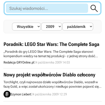

Szukaj
wiadomości...
Poradnik: LEGO Star Wars: The Complete Saga
„Poradnik do gry LEGO Star Wars: The Complete Saga stanowi
kompendium wiedzy na temat tej produkcji - z jednej strony dość
prostej, ale z drugiej najeżonej sekretami i bonusami do
Redakcja GRYOnline.pl
24 października 2009 14:03
odblokowania."
Nowy projekt współtwórców Diablo ozłocony
Torchlight, czyli najnowsze dzieło współtwórców Diablo, wszedł w
fazę Gold, a więc został ukończony i niedługo powinien pojawić się
na rynku. Planowa premiery produkcji odbędzie się 27 października.
Szymon Liebert
24 października 2009 12:29
Przedstawiciele studia Runic Games udzielili dwóch wywiadów, w
których opowiedzieli między innymi o muzyce oraz pomyśle kryjącym
się za swoim nowym dziełem.