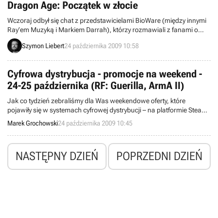
Dragon Age: Początek w złocie
Wczoraj odbył się chat z przedstawicielami BioWare (między innymi
Ray’em Muzyką i Markiem Darrah), którzy rozmawiali z fanami o
Dragon Age: Początek. Twórcy ujawnili też na oficjalnej stronie, że
Szymon Liebert
24 października 2009 10:58
produkcja weszła w fazę Gold, więc została ukończona.
Zapowiadane wcześniej opóźnienie wersji gry na PlayStation 3 jest
nieaktualne – trzy różne edycje wyjdą równocześnie.
Cyfrowa dystrybucja - promocje na weekend -
24-25 października (RF: Guerilla, ArmA II)
Jak co tydzień zebraliśmy dla Was weekendowe oferty, które
pojawiły się w systemach cyfrowej dystrybucji – na platformie Steam
oraz w serwisach Good Old Games, Direct2Drive, Impulse i
Marek Grochowski
24 października 2009 10:45
GamersGate. Tym razem internetowe sieci sprzedaży oferują po
niższej cenie m.in. gry firmy JoWood oraz Europa Universalis III.
NASTĘPNY DZIEŃ
POPRZEDNI DZIEŃ