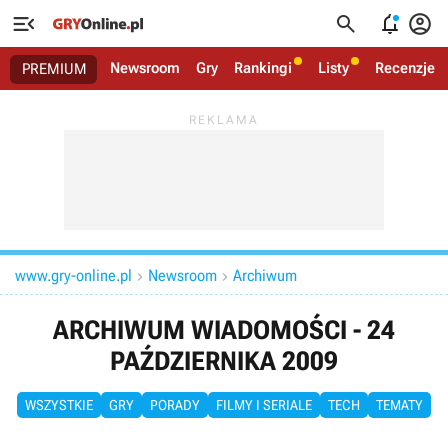




Newsroom
Gry
Rankingi
Listy
Recenzje
PREMIUM
www.gry-online.pl
Newsroom
Archiwum


ARCHIWUM WIADOMOŚCI - 24
PAŹDZIERNIKA 2009
WSZYSTKIE
GRY
PORADY
FILMY I SERIALE
TECH
TEMATY