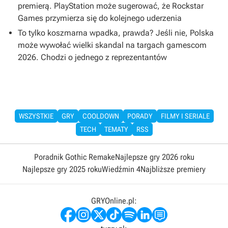
premierą. PlayStation może sugerować, że Rockstar
Games przymierza się do kolejnego uderzenia
To tylko koszmarna wpadka, prawda? Jeśli nie, Polska
może wywołać wielki skandal na targach gamescom
2026. Chodzi o jednego z reprezentantów
WSZYSTKIE
GRY
COOLDOWN
PORADY
FILMY I SERIALE
TECH
TEMATY
RSS
Poradnik Gothic Remake
Najlepsze gry 2026 roku
Najlepsze gry 2025 roku
Wiedźmin 4
Najbliższe premiery
GRYOnline.pl: