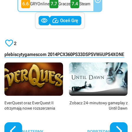

6.6
7.7
7.4
GRYOnline
Gracze
Steam


Oceń Grę

2
plebiscyty
gamescom 2014
PC
X360
PS3
3DS
PSV
WiiU
PS4
XONE
EverQuest oraz EverQuest II
Zobacz 24-minutowy gameplay z
otrzymają nowe rozszerzenia
Until Dawn
NASTĘPNY
POPRZEDNI