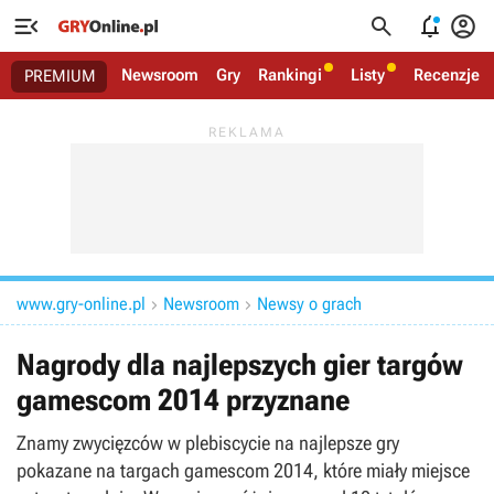




Newsroom
Gry
Rankingi
Listy
Recenzje
PREMIUM
www.gry-online.pl
Newsroom
Newsy o grach


Nagrody dla najlepszych gier targów
gamescom 2014 przyznane
Znamy zwycięzców w plebiscycie na najlepsze gry
pokazane na targach gamescom 2014, które miały miejsce