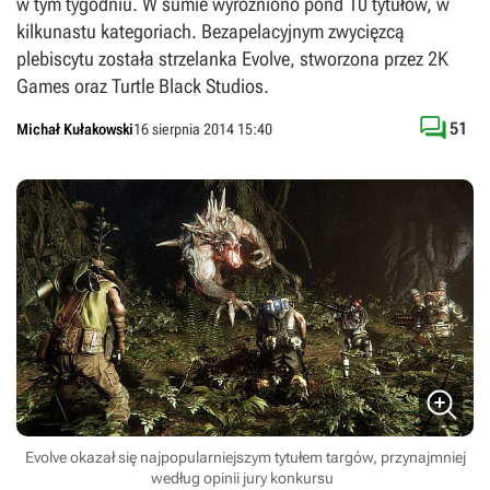
w tym tygodniu. W sumie wyróżniono pond 10 tytułów, w
kilkunastu kategoriach. Bezapelacyjnym zwycięzcą
plebiscytu została strzelanka Evolve, stworzona przez 2K
Games oraz Turtle Black Studios.

51
Michał Kułakowski
16 sierpnia 2014 15:40
Evolve okazał się najpopularniejszym tytułem targów, przynajmniej
według opinii jury konkursu