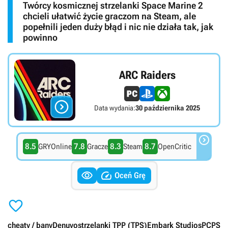
Twórcy kosmicznej strzelanki Space Marine 2
chcieli ułatwić życie graczom na Steam, ale
popełnili jeden duży błąd i nic nie działa tak, jak
powinno
ARC Raiders

Data wydania:
30 października 2025

8.5
7.8
8.3
8.7
GRYOnline
Gracze
Steam
OpenCritic


Oceń Grę

cheaty / bany
Denuvo
strzelanki TPP (TPS)
Embark Studios
PC
PS5