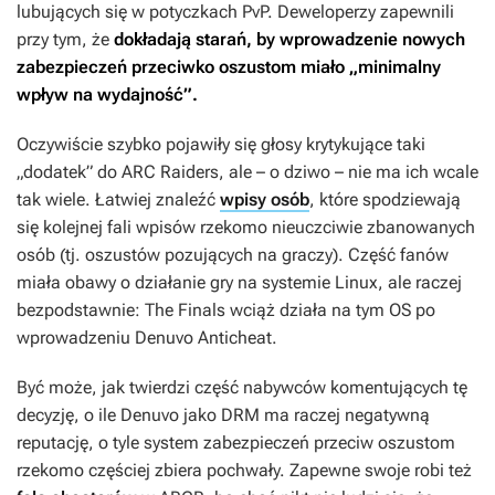
lubujących się w potyczkach PvP. Deweloperzy zapewnili
przy tym, że
dokładają starań, by wprowadzenie nowych
zabezpieczeń przeciwko oszustom miało „minimalny
wpływ na wydajność”.
Oczywiście szybko pojawiły się głosy krytykujące taki
„dodatek” do
ARC Raiders
, ale – o dziwo – nie ma ich wcale
tak wiele. Łatwiej znaleźć
wpisy osób
, które spodziewają
się kolejnej fali wpisów rzekomo nieuczciwie zbanowanych
osób (tj. oszustów pozujących na graczy). Część fanów
miała obawy o działanie gry na systemie Linux, ale raczej
bezpodstawnie:
The Finals
wciąż działa na tym OS po
wprowadzeniu Denuvo Anticheat.
Być może, jak twierdzi część nabywców komentujących tę
decyzję, o ile Denuvo jako DRM ma raczej negatywną
reputację, o tyle system zabezpieczeń przeciw oszustom
rzekomo częściej zbiera pochwały. Zapewne swoje robi też