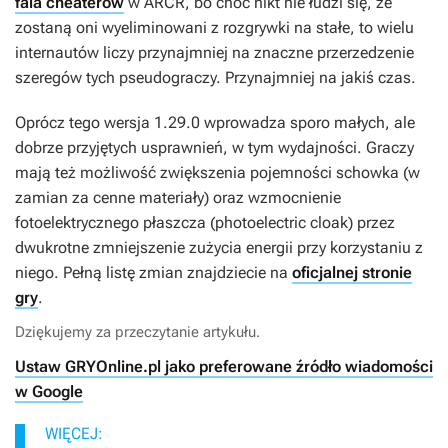
fala cheaterów
w
ARCR
, bo choć nikt nie łudzi się, że
zostaną oni wyeliminowani z rozgrywki na stałe, to wielu
internautów liczy przynajmniej na znaczne przerzedzenie
szeregów tych pseudograczy. Przynajmniej na jakiś czas.
Oprócz tego wersja 1.29.0 wprowadza sporo małych, ale
dobrze przyjętych usprawnień, w tym wydajności. Graczy
mają też możliwość zwiększenia pojemności schowka (w
zamian za cenne materiały) oraz wzmocnienie
fotoelektrycznego płaszcza (photoelectric cloak) przez
dwukrotne zmniejszenie zużycia energii przy korzystaniu z
niego. Pełną listę zmian znajdziecie na
oficjalnej stronie
gry
.
Dziękujemy za przeczytanie artykułu.
Ustaw GRYOnline.pl jako preferowane źródło wiadomości
w Google
WIĘCEJ: