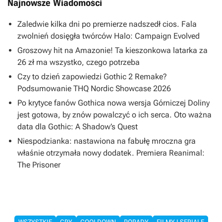
Najnowsze Wiadomości
Zaledwie kilka dni po premierze nadszedł cios. Fala
zwolnień dosięgła twórców Halo: Campaign Evolved
Groszowy hit na Amazonie! Ta kieszonkowa latarka za
26 zł ma wszystko, czego potrzeba
Czy to dzień zapowiedzi Gothic 2 Remake?
Podsumowanie THQ Nordic Showcase 2026
Po krytyce fanów Gothica nowa wersja Górniczej Doliny
jest gotowa, by znów powalczyć o ich serca. Oto ważna
data dla Gothic: A Shadow’s Quest
Niespodzianka: nastawiona na fabułę mroczna gra
właśnie otrzymała nowy dodatek. Premiera Reanimal:
The Prisoner
WSZYSTKIE
GRY
COOLDOWN
PORADY
FILMY I SERIALE