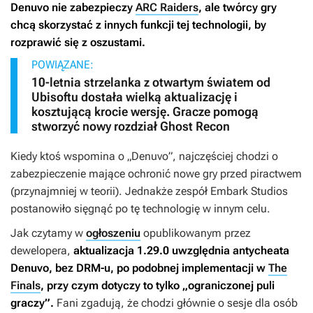
Denuvo nie zabezpieczy
ARC Raiders
, ale twórcy gry
chcą skorzystać z innych funkcji tej technologii, by
rozprawić się z oszustami.
POWIĄZANE:
10-letnia strzelanka z otwartym światem od
Ubisoftu dostała wielką aktualizację i
kosztującą krocie wersję. Gracze pomogą
stworzyć nowy rozdział Ghost Recon
Kiedy ktoś wspomina o „Denuvo”, najczęściej chodzi o
zabezpieczenie mające ochronić nowe gry przed piractwem
(przynajmniej w teorii). Jednakże zespół Embark Studios
postanowiło sięgnąć po tę technologię w innym celu.
Jak czytamy w
ogłoszeniu
opublikowanym przez
dewelopera,
aktualizacja 1.29.0 uwzględnia antycheata
Denuvo, bez DRM-u, po podobnej implementacji w
The
Finals
, przy czym dotyczy to tylko „ograniczonej puli
graczy”.
Fani zgadują, że chodzi głównie o sesje dla osób