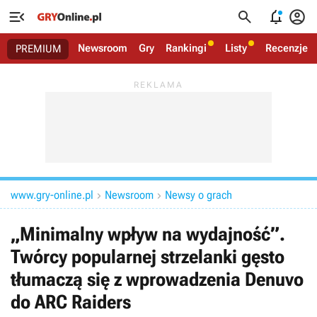




Newsroom
Gry
Rankingi
Listy
Recenzje
PREMIUM
www.gry-online.pl
Newsroom
Newsy o grach


„Minimalny wpływ na wydajność”.
Twórcy popularnej strzelanki gęsto
tłumaczą się z wprowadzenia Denuvo
do ARC Raiders