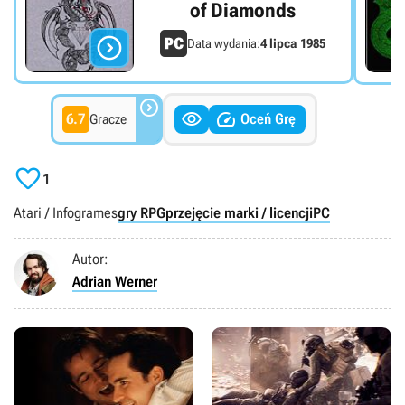
of Diamonds

Data wydania:
4 lipca 1985



6.7
Oceń Grę
Gracze

1
Atari / Infogrames
gry RPG
przejęcie marki / licencji
PC
Autor:
Adrian Werner