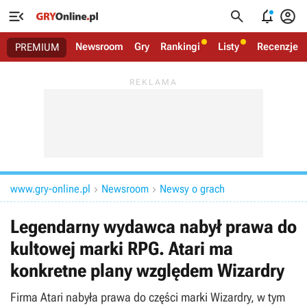




Newsroom
Gry
Rankingi
Listy
Recenzje
PREMIUM
www.gry-online.pl
Newsroom
Newsy o grach


Legendarny wydawca nabył prawa do
kultowej marki RPG. Atari ma
konkretne plany względem Wizardry
Firma Atari nabyła prawa do części marki Wizardry, w tym