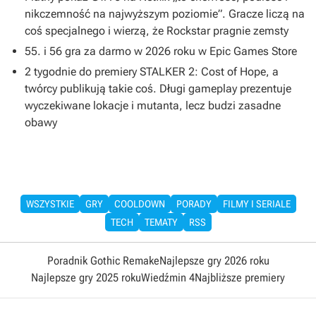
nikczemność na najwyższym poziomie”. Gracze liczą na
coś specjalnego i wierzą, że Rockstar pragnie zemsty
55. i 56 gra za darmo w 2026 roku w Epic Games Store
2 tygodnie do premiery STALKER 2: Cost of Hope, a
twórcy publikują takie coś. Długi gameplay prezentuje
wyczekiwane lokacje i mutanta, lecz budzi zasadne
obawy
WSZYSTKIE
GRY
COOLDOWN
PORADY
FILMY I SERIALE
TECH
TEMATY
RSS
Poradnik Gothic Remake
Najlepsze gry 2026 roku
Najlepsze gry 2025 roku
Wiedźmin 4
Najbliższe premiery