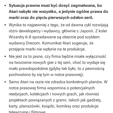
Sytuacja prawna musi być dosyć zagmatwana, bo
Atari nabyło nie wszystko, a jedynie ogólne prawa do
marki oraz do pięciu pierwszych odsłon serii.
Wynika to najpewniej z tego, że od dawna cykl rozwijają
różni deweloperzy i wydawcy, głównie z Japonii. Z kolei
Wizardry 6-8
sprzedawane są obecnie pod szyldem
wydawcy Drecom. Komunikat Atari sugeruje, że
przejęcie marki nie wpłynie na te produkcje.
Nie jest za to jasne, czy firma będzie miała wyłączność
na tworzenie nowych gier z tej serii, choć to wydaje się
mało prawdopodobne (gdyby tak było, to z pewnością
pochwalono by się tym w notce prasowej).
Samo Atari na razie nie zdradza konkretnych planów. W
notce prasowej firma wspomina o potencjalnych
reedycjach, kolekcjach i nowych grach, jak również
projektach powiązanych z grami, takich jak gadżety,
karty, planszówki, książki, komiksy oraz produkcje
telewizyjne i filmowe.