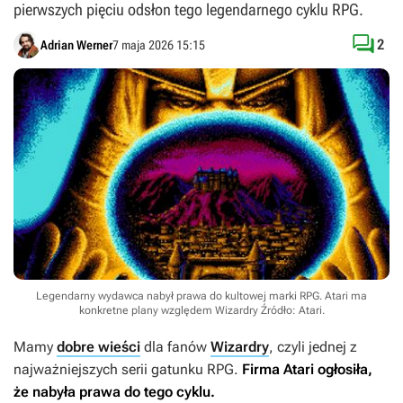
pierwszych pięciu odsłon tego legendarnego cyklu RPG.

2
Adrian Werner
7 maja 2026 15:15
Legendarny wydawca nabył prawa do kultowej marki RPG. Atari ma
konkretne plany względem Wizardry
Źródło: Atari
.
Mamy
dobre wieści
dla fanów
Wizardry
, czyli jednej z
najważniejszych serii gatunku RPG.
Firma Atari ogłosiła,
że nabyła prawa do tego cyklu.