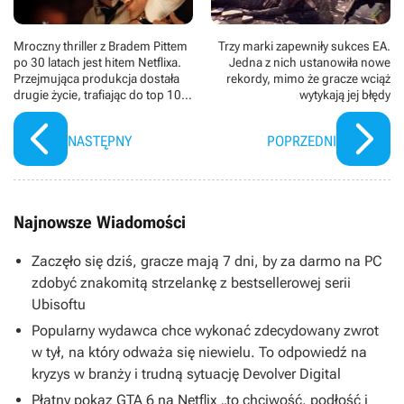
Mroczny thriller z Bradem Pittem
Trzy marki zapewniły sukces EA.
po 30 latach jest hitem Netflixa.
Jedna z nich ustanowiła nowe
Przejmująca produkcja dostała
rekordy, mimo że gracze wciąż
drugie życie, trafiając do top 10 w
wytykają jej błędy
Polsce
NASTĘPNY
POPRZEDNI
Najnowsze Wiadomości
Zaczęło się dziś, gracze mają 7 dni, by za darmo na PC
zdobyć znakomitą strzelankę z bestsellerowej serii
Ubisoftu
Popularny wydawca chce wykonać zdecydowany zwrot
w tył, na który odważa się niewielu. To odpowiedź na
kryzys w branży i trudną sytuację Devolver Digital
Płatny pokaz GTA 6 na Netflix „to chciwość, podłość i