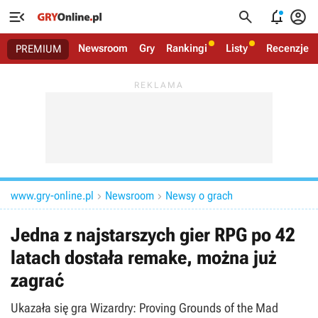




Newsroom
Gry
Rankingi
Listy
Recenzje
PREMIUM
www.gry-online.pl
Newsroom
Newsy o grach


Jedna z najstarszych gier RPG po 42
latach dostała remake, można już
zagrać
Ukazała się gra Wizardry: Proving Grounds of the Mad