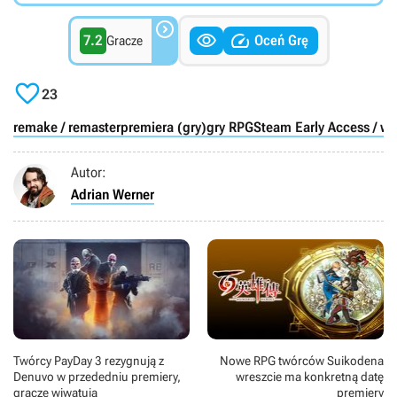



7.2
Oceń Grę
Gracze

23
remake / remaster
premiera (gry)
gry RPG
Steam Early Access / w
Autor:
Adrian Werner
Twórcy PayDay 3 rezygnują z
Nowe RPG twórców Suikodena
Denuvo w przededniu premiery,
wreszcie ma konkretną datę
gracze wiwatują
premiery