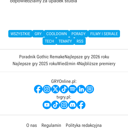
odpowiedzialny za upadek studia
WSZYSTKIE
GRY
COOLDOWN
PORADY
FILMY I SERIALE
TECH
TEMATY
RSS
Poradnik Gothic Remake
Najlepsze gry 2026 roku
Najlepsze gry 2025 roku
Wiedźmin 4
Najbliższe premiery
GRYOnline.pl:
tvgry.pl:
O nas
Regulamin
Polityka redakcyjna