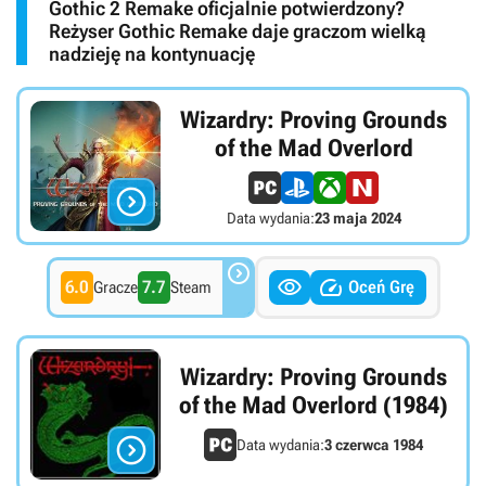
Gothic 2 Remake oficjalnie potwierdzony?
Reżyser Gothic Remake daje graczom wielką
nadzieję na kontynuację
Wizardry: Proving Grounds
of the Mad Overlord

Data wydania:
23 maja 2024



6.0
7.7
Oceń Grę
Gracze
Steam
Wizardry: Proving Grounds
of the Mad Overlord (1984)

Data wydania:
3 czerwca 1984