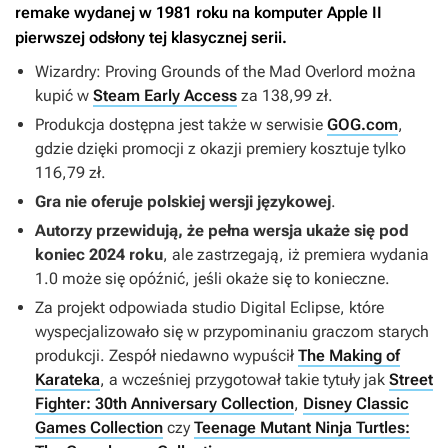
remake wydanej w 1981 roku na komputer Apple II
pierwszej odsłony tej klasycznej serii.
Wizardry: Proving Grounds of the Mad Overlord
można
kupić w
Steam Early Access
za 138,99 zł.
Produkcja dostępna jest także w serwisie
GOG.com
,
gdzie dzięki promocji z okazji premiery kosztuje tylko
116,79 zł.
Gra nie oferuje polskiej wersji językowej
.
Autorzy przewidują, że pełna wersja ukaże się pod
koniec 2024 roku
, ale zastrzegają, iż premiera wydania
1.0 może się opóźnić, jeśli okaże się to konieczne.
Za projekt odpowiada studio Digital Eclipse, które
wyspecjalizowało się w przypominaniu graczom starych
produkcji. Zespół niedawno wypuścił
The Making of
Karateka
, a wcześniej przygotował takie tytuły jak
Street
Fighter: 30th Anniversary Collection
,
Disney Classic
Games Collection
czy
Teenage Mutant Ninja Turtles: