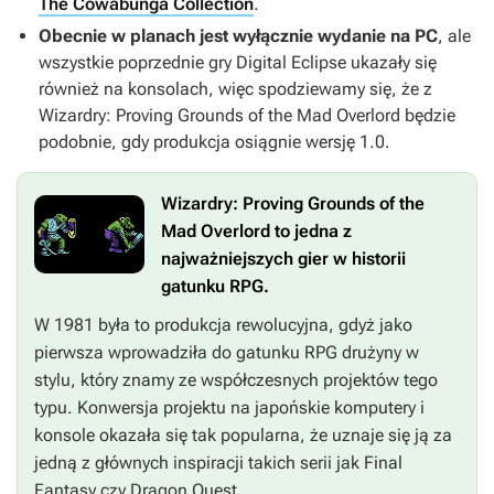
The Cowabunga Collection
.
Obecnie w planach jest wyłącznie wydanie na PC
, ale
wszystkie poprzednie gry Digital Eclipse ukazały się
również na konsolach, więc spodziewamy się, że z
Wizardry: Proving Grounds of the Mad Overlord
będzie
podobnie, gdy produkcja osiągnie wersję 1.0.
Wizardry: Proving Grounds of the
Mad Overlord
to jedna z
najważniejszych gier w historii
gatunku RPG.
W 1981 była to produkcja rewolucyjna, gdyż jako
pierwsza wprowadziła do gatunku RPG drużyny w
stylu, który znamy ze współczesnych projektów tego
typu. Konwersja projektu na japońskie komputery i
konsole okazała się tak popularna, że uznaje się ją za
jedną z głównych inspiracji takich serii jak
Final
Fantasy
czy
Dragon Quest
.