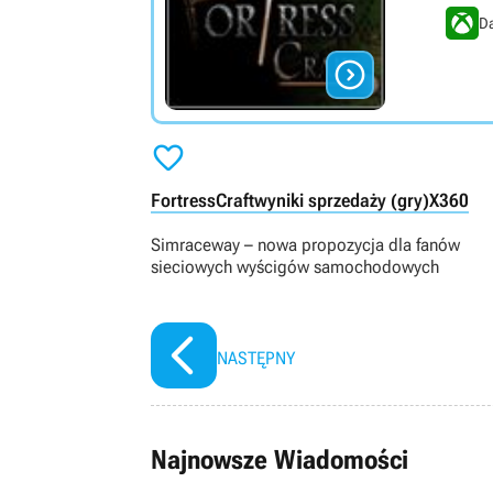
Da


FortressCraft
wyniki sprzedaży (gry)
X360
Simraceway – nowa propozycja dla fanów
sieciowych wyścigów samochodowych
NASTĘPNY
Najnowsze Wiadomości