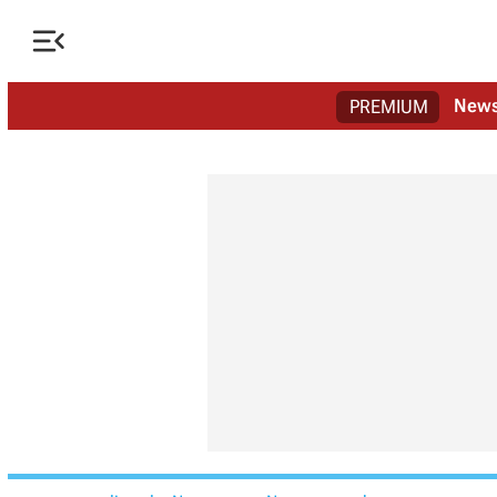

New
PREMIUM