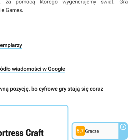
ik, za pomocą którego wygenerujemy świat. Gra
die Games.
zemplarzy
ródło wiadomości w Google
ną pozycję, bo cyfrowe gry stają się coraz

ortress Craft
5.7
Gracze