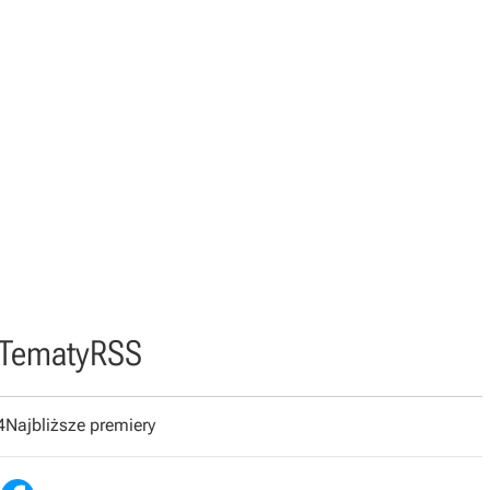
Tematy
RSS
4
Najbliższe premiery