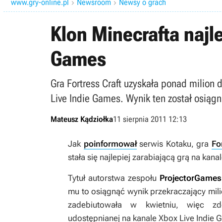
www.gry-online.pl
Newsroom
Newsy o grach


Klon Minecrafta najle
Games
Gra Fortress Craft uzyskała ponad milion 
Live Indie Games. Wynik ten został osiągni
Mateusz Kądziołka
11 sierpnia 2011 12:13
Jak
poinformował
serwis Kotaku, gra
Fo
stała się najlepiej zarabiającą grą na kan
Tytuł autorstwa zespołu
ProjectorGames
mu to osiągnąć wynik przekraczający mil
zadebiutowała w kwietniu, więc zd
udostępnianej na kanale Xbox Live Indie 