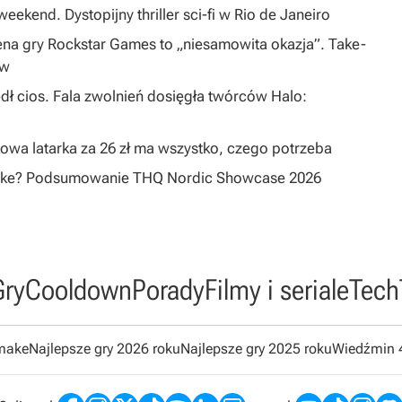
eekend. Dystopijny thriller sci-fi w Rio de Janeiro
na gry Rockstar Games to „niesamowita okazja”. Take-
ów
dł cios. Fala zwolnień dosięgła twórców Halo:
owa latarka za 26 zł ma wszystko, czego potrzeba
emake? Podsumowanie THQ Nordic Showcase 2026
Gry
Cooldown
Porady
Filmy i seriale
Tech
emake
Najlepsze gry 2026 roku
Najlepsze gry 2025 roku
Wiedźmin 