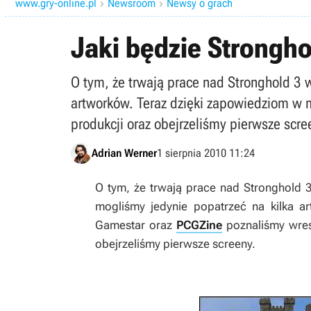
www.gry-online.pl
Newsroom
Newsy o grach


Jaki będzie Strongho
O tym, że trwają prace nad Stronghold 3 
artworków. Teraz dzięki zapowiedziom w 
produkcji oraz obejrzeliśmy pierwsze scre
Adrian Werner
1 sierpnia 2010 11:24
O tym, że trwają prace nad
Stronghold 
mogliśmy jedynie popatrzeć na kilka 
Gamestar oraz
PCGZine
poznaliśmy wresz
obejrzeliśmy pierwsze screeny.