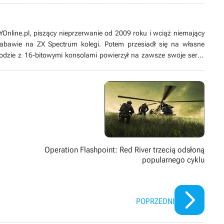
line.pl, piszący nieprzerwanie od 2009 roku i wciąż niemający
 zabawie na ZX Spectrum kolegi. Potem przesiadł się na własne
odzie z 16-bitowymi konsolami powierzył na zawsze swoje serce
ych produkcji, w tym zwłaszcza przygodówek, RPG-ów oraz gier z
ż pasjonat modów. Poza grami pożeracz fabuł w każdej postaci –
Operation Flashpoint: Red River trzecią odsłoną
popularnego cyklu
POPRZEDNI