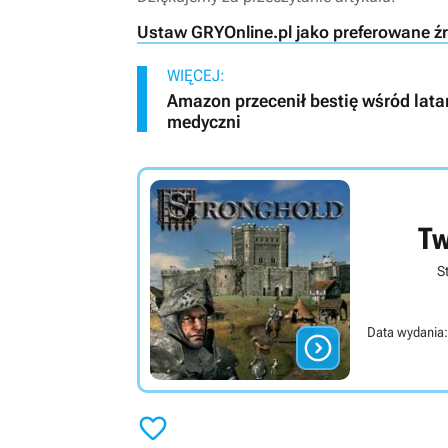
Ustaw GRYOnline.pl jako preferowane ź
WIĘCEJ:
Amazon przecenił bestię wśród lata
medyczni
Tw
S
Data wydania:

