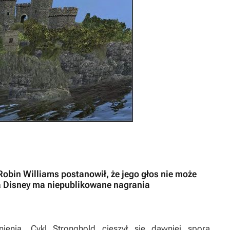
Robin Williams postanowił, że jego głos nie może
a Disney ma niepublikowane nagrania
ienia. Cykl
Stronghold
cieszył się dawniej sporą