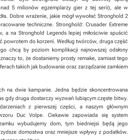
nad 5 milionów egzemplarzy gier z tej serii), ale w
dła. Dobre wrażenie, jakie mógł wywołać
Stronghold 2
pracowanie techniczne.
Stronghold: Crusader Extreme
ów, a na
Stronghold Legends
lepiej miłościwie spuścić
być powrotem do korzeni. Według twórców, druga część
ego chcą by poziom komplikacji najnowszej odsłony
znaczy to, że dostaniemy prosty remake, zamiast tego
erach takich jak budowanie oraz zarządzanie zamkiem
nych na dwie kampanie. Jedna będzie skoncentrowana
s gdy druga dostarczy wyzwań lubiącym częste bitwy.
ydarzeniach z pierwszej części, a naszym głównym
owzoru Duc Volpe. Ciekawie zapowiada się system
 zamku wybudujemy dom, tym biedniejsi będą jego
 brzydsze domostwa oraz mniejsze wpływy z podatków.