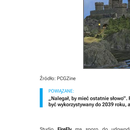
Źródło: PCGZine
POWIĄZANE:
„Nalegał, by mieć ostatnie słowo”. 
być wykorzystywany do 2039 roku, 
Studio
FireFly
ma sporo do udowodn