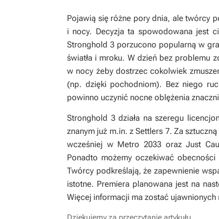
Pojawią się różne pory dnia, ale twórcy
i nocy. Decyzja ta spowodowana jest 
Stronghold 3
porzucono popularną w grac
światła i mroku. W dzień bez problemu z
w nocy żeby dostrzec cokolwiek zmuszen
(np. dzięki pochodniom). Bez niego ru
powinno uczynić nocne oblężenia znaczni
Stronghold 3
działa na szeregu licencjon
znanym już m.in. z
Settlers 7
. Za sztuczn
wcześniej w
Metro 2033
oraz
Just Ca
Ponadto możemy oczekiwać obecności t
Twórcy podkreślają, że zapewnienie wspar
istotne. Premiera planowana jest na nast
Więcej informacji ma zostać ujawnionyc
Dziękujemy za przeczytanie artykułu.