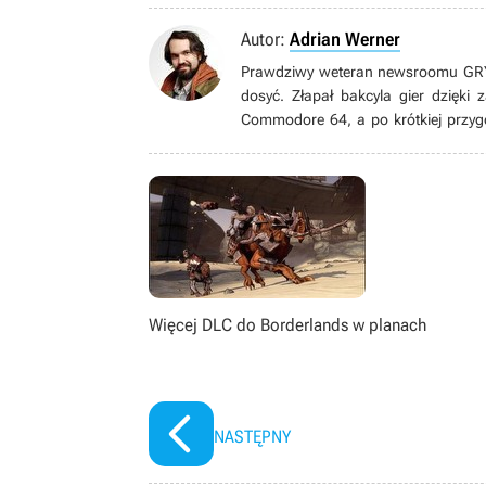
Autor:
Adrian Werner
Prawdziwy weteran newsroomu GRYOn
dosyć. Złapał bakcyla gier dzięki
Commodore 64, a po krótkiej przyg
grom pecetowym. Wielbiciel niszow
gatunku immersive sim, jak równie
książek, seriali, filmów i komiksów.
Więcej DLC do Borderlands w planach
NASTĘPNY