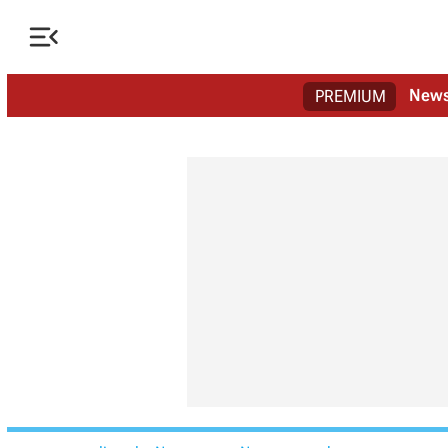

New
PREMIUM