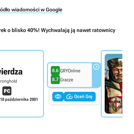
ródło wiadomości w Google
rek o blisko 40%! Wychwalają ją nawet ratownicy

ierdza
8.6
GRYOnline
8.7
Gracze
tronghold


Oceń Grę
18 października 2001