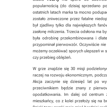
popularnością (do dzisiaj sprzedano po
ostatnich latach marka ta mocno podupa
zostało zniweczone przez fatalne niedo
był zjadliwy tylko dla największych fan
zasłonę milczenia. Trzecia odsłona ma 
była odrobinę przekombinowana i dlat
przypominał pierwowzór. Oczywiście nie 
możemy oczekiwać sporych ulepszeń w sf
czy przebieg oblężeń.
W grze znajdzie się 30 misji podzielo
raczej na rozwoju ekonomicznym, podcza
Akcja zaczynie się dziesięć lat po w
przeciwnikiem będzie znany z pierw
opodatkowania. Im dalej od centrum
mieszkańcy, co z kolei przełoży się na