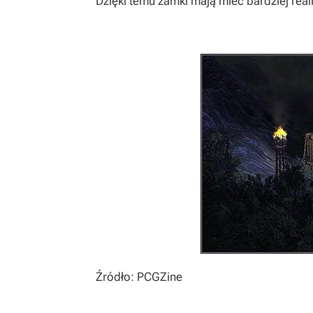
Dzięki temu zamki mają mieć bardziej reali
Źródło: PCGZine