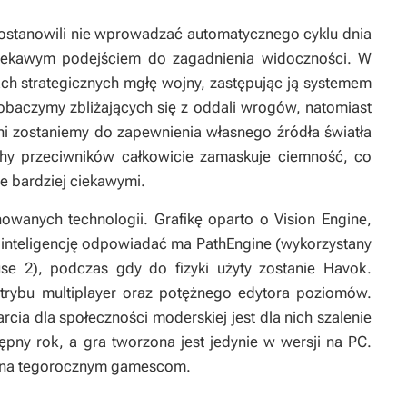
 postanowili nie wprowadzać automatycznego cyklu dnia
ciekawym podejściem do zagadnienia widoczności. W
h strategicznych mgłę wojny, zastępując ją systemem
obaczymy zbliżających się z oddali wrogów, natomiast
i zostaniemy do zapewnienia własnego źródła światła
chy przeciwników całkowicie zamaskuje ciemność, co
e bardziej ciekawymi.
owanych technologii. Grafikę oparto o Vision Engine,
ą inteligencję odpowiadać ma PathEngine (wykorzystany
use 2
), podczas gdy do fizyki użyty zostanie Havok.
rybu multiplayer oraz potężnego edytora poziomów.
cia dla społeczności moderskiej jest dla nich szalenie
ępny rok, a gra tworzona jest jedynie w wersji na PC.
h na tegorocznym gamescom.