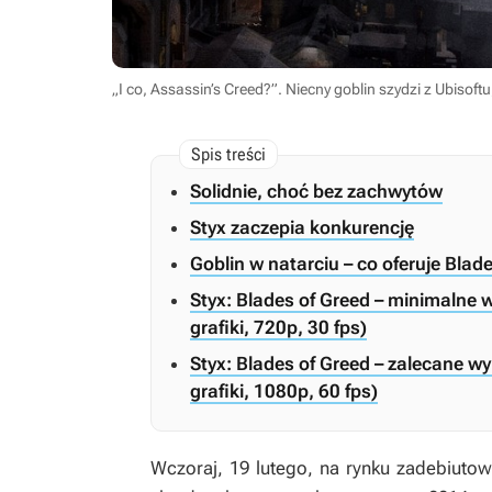
„I co, Assassin’s Creed?”. Niecny goblin szydzi z Ubisoft
Solidnie, choć bez zachwytów
Styx zaczepia konkurencję
Goblin w natarciu – co oferuje Blad
Styx: Blades of Greed – minimalne
grafiki, 720p, 30 fps)
Styx: Blades of Greed – zalecane 
grafiki, 1080p, 60 fps)
Wczoraj, 19 lutego, na rynku zadebiuto