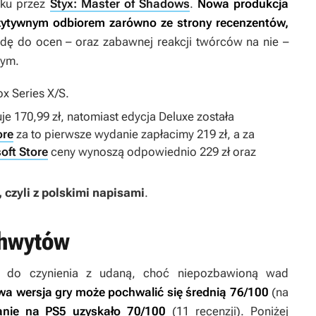
oku przez
Styx: Master of Shadows
.
Nowa produkcja
ozytywnym odbiorem zarówno ze strony recenzentów,
jdę do ocen – oraz zabawnej reakcji twórców na nie –
nym.
ox Series X/S.
 170,99 zł, natomiast edycja Deluxe została
ore
za to pierwsze wydanie zapłacimy 219 zł, a za
oft Store
ceny wynoszą odpowiednio 229 zł oraz
, czyli z polskimi napisami
.
chwytów
y do czynienia z udaną, choć niepozbawioną wad
a wersja gry może pochwalić się średnią 76/100
(na
nie na PS5 uzyskało 70/100
(11 recenzji). Poniżej