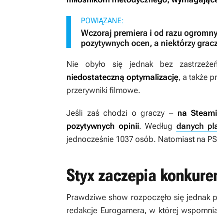
POWIĄZANE:
Wczoraj premiera i od razu ogromn
pozytywnych ocen, a niektórzy grac
Nie obyło się jednak bez zastrzeż
niedostateczną optymalizację
, a także 
przerywniki filmowe.
Jeśli zaś chodzi o graczy –
na Steam
pozytywnych opinii
. Według
danych pl
jednocześnie 1037 osób. Natomiast na PS 
Styx zaczepia konkure
Prawdziwe show rozpoczęło się jednak po
redakcje Eurogamera, w której wspomni