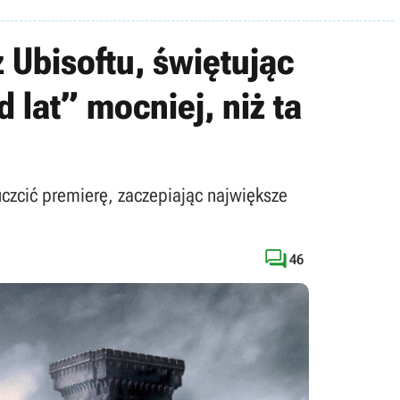
z Ubisoftu, świętując
 lat” mocniej, niż ta
uczcić premierę, zaczepiając największe

46