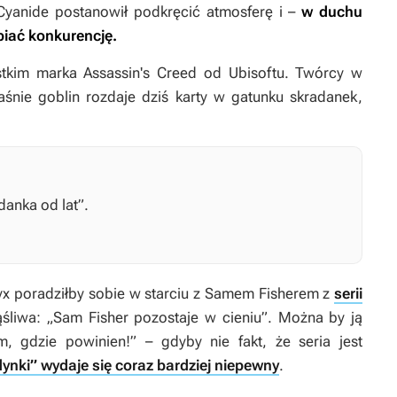
yanide postanowił podkręcić atmosferę i –
w duchu
piać konkurencję.
ystkim marka
Assassin's Creed
od Ubisoftu. Twórcy w
łaśnie goblin rozdaje dziś karty w gatunku skradanek,
anka od lat”.
tyx poradziłby sobie w starciu z Samem Fisherem z
serii
ąśliwa: „Sam Fisher pozostaje w cieniu”. Można by ją
, gdzie powinien!” – gdyby nie fakt, że seria jest
ynki” wydaje się coraz bardziej niepewny
.