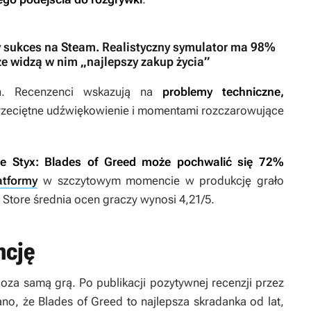
y sukces na Steam. Realistyczny symulator ma 98%
ze widzą w nim „najlepszy zakup życia”
eń. Recenzenci wskazują na
problemy techniczne,
przeciętne udźwiękowienie i momentami rozczarowujące
ie
Styx: Blades of Greed
może pochwalić się 72%
atformy
w szczytowym momencie w produkcję grało
Store średnia ocen graczy wynosi 4,21/5.
ncję
za samą grą. Po publikacji pozytywnej recenzji przez
ano, że
Blades of Greed
to najlepsza skradanka od lat,