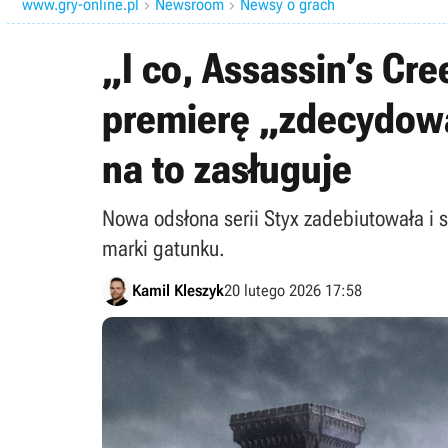
www.gry-online.pl
Newsroom
Newsy o grach


„I co, Assassin’s Cre
premierę „zdecydowan
na to zasługuje
Nowa odsłona serii Styx zadebiutowała i s
marki gatunku.
Kamil Kleszyk
20 lutego 2026 17:58