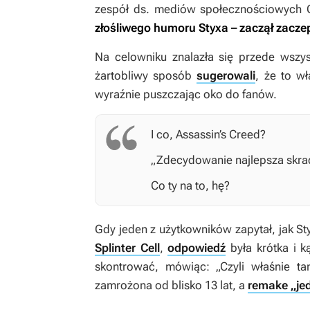
zespół ds. mediów społecznościowych C
złośliwego humoru Styxa – zaczął zacze
Na celowniku znalazła się przede wsz
żartobliwy sposób
sugerowali
, że to w
wyraźnie puszczając oko do fanów.
I co,
Assassin’s Creed
?
„Zdecydowanie najlepsza skrad
Co ty na to, hę?
Gdy jeden z użytkowników zapytał, jak S
Splinter Cell
,
odpowiedź
była krótka i k
skontrować, mówiąc: „Czyli właśnie tam
zamrożona od blisko 13 lat, a
remake „jed