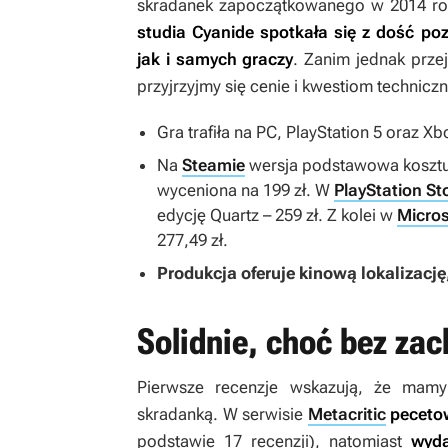
skradanek zapoczątkowanego w 2014 r
studia Cyanide spotkała się z dość p
jak i samych graczy
. Zanim jednak prze
przyjrzyjmy się cenie i kwestiom technicz
Gra trafiła na PC, PlayStation 5 oraz Xb
Na
Steamie
wersja podstawowa kosztuje
wyceniona na 199 zł. W
PlayStation St
edycję Quartz – 259 zł. Z kolei w
Micros
277,49 zł.
Produkcja oferuje kinową lokalizację
Solidnie, choć bez za
Pierwsze recenzje wskazują, że mam
skradanką. W serwisie
Metacritic
pecetow
podstawie 17 recenzji), natomiast
wyda