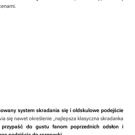
cenami.
owany system skradania się i oldskulowe podejście
wia się nawet określenie „najlepsza klasyczna skradanka
 przypaść do gustu fanom poprzednich odsłon i
o podejścia do rozgrywki
.