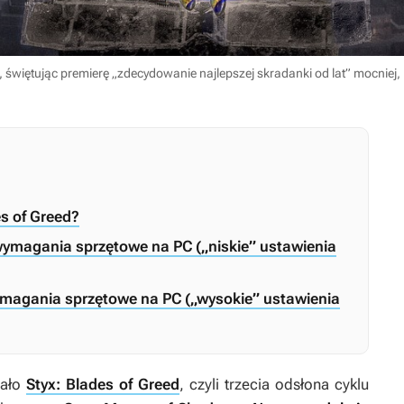
u, świętując premierę „zdecydowanie najlepszej skradanki od lat” mocniej, 
es of Greed?
 wymagania sprzętowe na PC („niskie” ustawienia
wymagania sprzętowe na PC („wysokie” ustawienia
wało
Styx: Blades of Greed
, czyli trzecia odsłona cyklu