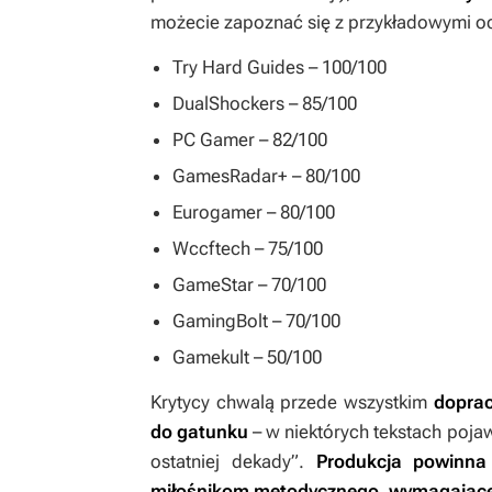
możecie zapoznać się z przykładowymi o
Try Hard Guides – 100/100
DualShockers – 85/100
PC Gamer – 82/100
GamesRadar+ – 80/100
Eurogamer – 80/100
Wccftech – 75/100
GameStar – 70/100
GamingBolt – 70/100
Gamekult – 50/100
Krytycy chwalą przede wszystkim
doprac
do gatunku
– w niektórych tekstach poja
ostatniej dekady”.
Produkcja powinna
miłośnikom metodycznego, wymagająceg