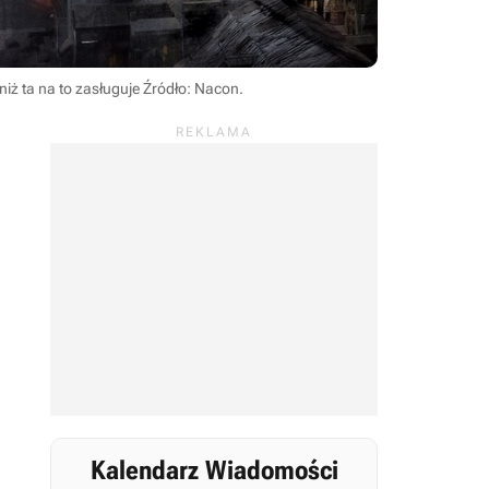
niż ta na to zasługuje
Źródło: Nacon
.
Kalendarz Wiadomości