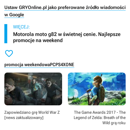
Ustaw GRYOnline.pl jako preferowane źródło wiadomości
w Google
WIĘCEJ:
Motorola moto g82 w świetnej cenie. Najlepsze
promocje na weekend

promocja weekendowa
PC
PS4
XONE
Zapowiedziano grę World War Z
The Game Awards 2017 - The
[news zaktualizowany]
Legend of Zelda: Breath of the
Wild grą roku