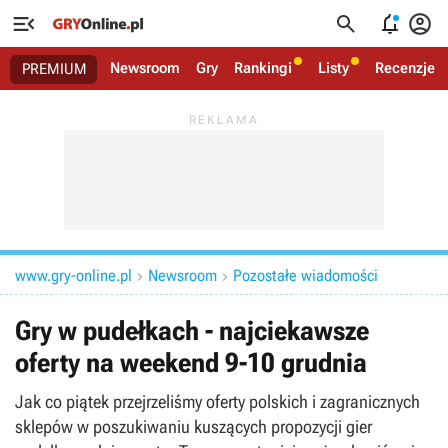




Newsroom
Gry
Rankingi
Listy
Recenzje
PREMIUM
www.gry-online.pl
Newsroom
Pozostałe wiadomości


Gry w pudełkach - najciekawsze
oferty na weekend 9-10 grudnia
Jak co piątek przejrzeliśmy oferty polskich i zagranicznych
sklepów w poszukiwaniu kuszących propozycji gier