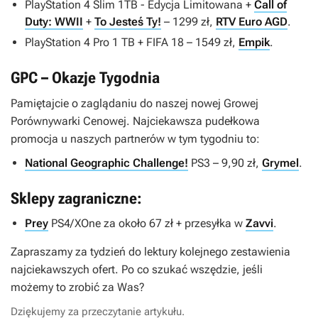
PlayStation 4 Slim 1TB - Edycja Limitowana +
Call of
Duty: WWII
+
To Jesteś Ty!
– 1299 zł,
RTV Euro AGD
.
PlayStation 4 Pro 1 TB + FIFA 18 – 1549 zł,
Empik
.
GPC – Okazje Tygodnia
Pamiętajcie o zaglądaniu do naszej nowej Growej
Porównywarki Cenowej. Najciekawsza pudełkowa
promocja u naszych partnerów w tym tygodniu to:
National Geographic Challenge!
PS3 – 9,90 zł,
Grymel
.
Sklepy zagraniczne:
Prey
PS4/XOne za około 67 zł + przesyłka w
Zavvi
.
Zapraszamy za tydzień do lektury kolejnego zestawienia
najciekawszych ofert. Po co szukać wszędzie, jeśli
możemy to zrobić za Was?
Dziękujemy za przeczytanie artykułu.