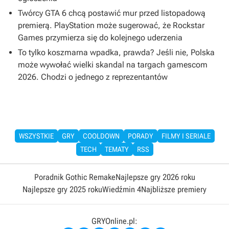
Twórcy GTA 6 chcą postawić mur przed listopadową
premierą. PlayStation może sugerować, że Rockstar
Games przymierza się do kolejnego uderzenia
To tylko koszmarna wpadka, prawda? Jeśli nie, Polska
może wywołać wielki skandal na targach gamescom
2026. Chodzi o jednego z reprezentantów
WSZYSTKIE
GRY
COOLDOWN
PORADY
FILMY I SERIALE
TECH
TEMATY
RSS
Poradnik Gothic Remake
Najlepsze gry 2026 roku
Najlepsze gry 2025 roku
Wiedźmin 4
Najbliższe premiery
GRYOnline.pl: