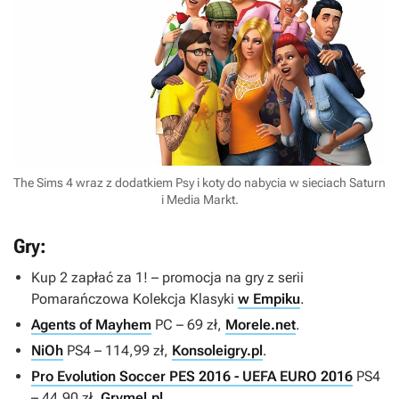
The Sims 4 wraz z dodatkiem Psy i koty do nabycia w sieciach Saturn
i Media Markt.
Gry:
Kup 2 zapłać za 1! – promocja na gry z serii
Pomarańczowa Kolekcja Klasyki
w Empiku
.
Agents of Mayhem
PC – 69 zł,
Morele.net
.
NiOh
PS4 – 114,99 zł,
Konsoleigry.pl
.
Pro Evolution Soccer PES 2016 - UEFA EURO 2016
PS4
– 44,90 zł,
Grymel.pl
.