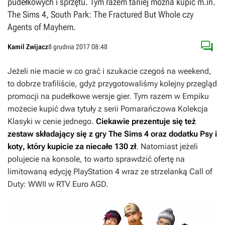
pudełkowych i sprzętu. Tym razem taniej można kupić m.in.
The Sims 4, South Park: The Fractured But Whole czy
Agents of Mayhem.

Kamil Zwijacz
8 grudnia 2017 08:48
Jeżeli nie macie w co grać i szukacie czegoś na weekend,
to dobrze trafiliście, gdyż przygotowaliśmy kolejny przegląd
promocji na pudełkowe wersje gier. Tym razem w Empiku
możecie kupić dwa tytuły z serii Pomarańczowa Kolekcja
Klasyki w cenie jednego.
Ciekawie prezentuje się też
zestaw składający się z gry
The Sims 4
oraz dodatku
Psy i
koty
, który kupicie za niecałe 130 zł
. Natomiast jeżeli
polujecie na konsole, to warto sprawdzić ofertę na
limitowaną edycję PlayStation 4 wraz ze strzelanką
Call of
Duty: WWII
w RTV Euro AGD.