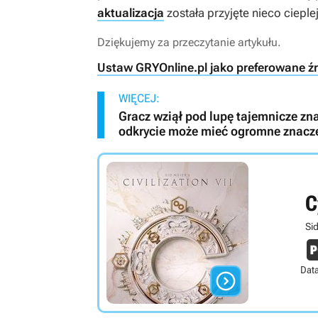
aktualizacja
została przyjęte nieco cieple
Dziękujemy za przeczytanie artykułu.
Ustaw GRYOnline.pl jako preferowane ź
WIĘCEJ:
Gracz wziął pod lupę tajemnicze zn
odkrycie może mieć ogromne znaczen
C
Sid
Data
