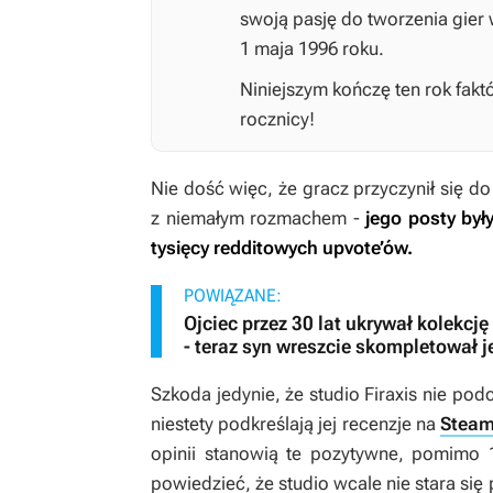
swoją pasję do tworzenia gier 
1 maja 1996 roku.
Niniejszym kończę ten rok fakt
rocznicy!
Nie dość więc, że gracz przyczynił się do
z niemałym rozmachem -
jego posty były
tysięcy redditowych upvote’ów.
POWIĄZANE:
Ojciec przez 30 lat ukrywał kolekcj
- teraz syn wreszcie skompletował 
Szkoda jedynie, że studio Firaxis nie po
niestety podkreślają jej recenzje na
Steam
opinii stanowią te pozytywne, pomimo 
powiedzieć, że studio wcale nie stara się p