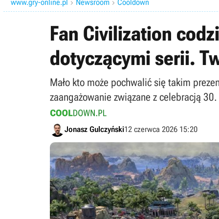
www.gry-online.pl
Newsroom
Cooldown


Fan Civilization codz
dotyczącymi serii. Tw
Mało kto może pochwalić się takim prezent
zaangażowanie związane z celebracją 30. 
Jonasz Gulczyński
12 czerwca 2026 15:20