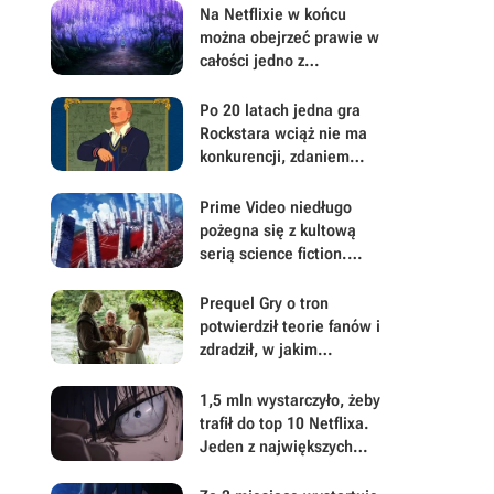
Na Netflixie w końcu
można obejrzeć prawie w
całości jedno z
najpopularniejszych
fantasy ostatnich lat
Po 20 latach jedna gra
Rockstara wciąż nie ma
konkurencji, zdaniem
współzałożyciela studia.
„Nie przypomina żadnej
Prime Video niedługo
innej gry na rynku”
pożegna się z kultową
serią science fiction.
Zostały niecałe 2
tygodnie na obejrzenie 4
Prequel Gry o tron
filmów
potwierdził teorie fanów i
zdradził, w jakim
kierunku może zmierzać
zakończenie serii książek
1,5 mln wystarczyło, żeby
trafił do top 10 Netflixa.
Jeden z największych
hitów ostatnich lat od
niedawna jest dostępny