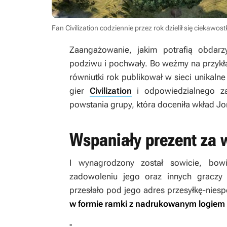
Fan Civilization codziennie przez rok dzielił się ciekawos
Zaangażowanie, jakim potrafią obdar
podziwu i pochwały. Bo weźmy na przykład
równiutki rok publikował w sieci unikalne
gier
Civilization
i odpowiedzialnego za 
powstania grupy, która doceniła wkład Jo
Wspaniały prezent za 
I wynagrodzony został sowicie, bow
zadowoleniu jego oraz innych graczy 
przesłało pod jego adres przesyłkę-niesp
w formie ramki z nadrukowanym logiem s
-