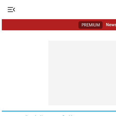

New
PREMIUM