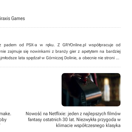
iraxis Games
ę z padem od PSX-a w ręku. Z GRYOnline.pl współpracuje od
nie zajmuje się nowinkami z branży gier z apetytem na bardziej
młodsze lata spędzał w Górniczej Dolinie, a obecnie nie stroni od
Miłośnik prozy Lovecrafta, a także twórczości Quentina Tarantino i
 fan uniwersum Warhammer Fantasy, w którym spędził niezliczoną
k i mistrz gry w papierowym wydaniu.
emake.
Nowość na Netflixie: jeden z najlepszych filmów
łoby
fantasy ostatnich 30 lat. Niezwykła przygoda w
”
klimacie współczesnego klasyka