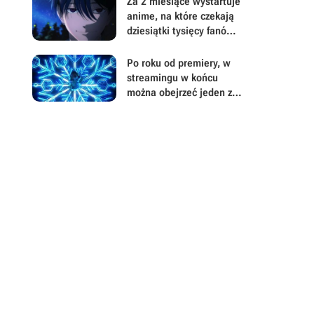
Za 2 miesiące wystartuje
w całości
anime, na które czekają
dziesiątki tysięcy fanów.
Wielu z nich chce zmiany
zakończenia
Po roku od premiery, w
streamingu w końcu
można obejrzeć jeden z
największych hitów
fantasy 2025 roku