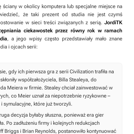
ę ściany w okolicy komputera lub specjalne miejsce na
wiedzieć, że taki prezent od studia nie jest czymś
postowanie w sieci treści związanych z serią.
JordiTK
tępniania ciekawostek przez równy rok w ramach
dia
, a jego wpisy często przedstawiały mało znane
ia i ojcach serii:
e, gdy ich pierwsza gra z serii
Civilization
trafiła na
skłoniły współzałożyciela, Billa Stealeya, do
da Meiera w firmie. Stealey chciał zainwestować w
ych, co Meier uznał za niepotrzebnie ryzykowne –
i symulacyjne, które już tworzyli.
druga decyzja byłaby słuszna, ponieważ era gier
. Po zadłużeniu firmy i kolejnych redukcjach
Jeff Briggs i Brian Reynolds, postanowiło kontynuować