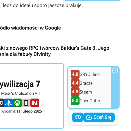
j, lecz do ideału sporo jeszcze brakuje.
ródło wiadomości w Google
aki z nowego RPG twórców Baldur’s Gate 3. Jego
ie dla fabuły Divinity

4.8
GRYOnline
ywilizacja 7
4.4
Gracze
4.8
Steam
 Meier's Civilization VII
8.0
OpenCritic
 wydania:
11 lutego 2025


Oceń Grę