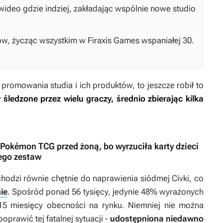
wideo gdzie indziej, zakładając wspólnie nowe studio
ów, życząc wszystkim w Firaxis Games wspaniałej 30.
 promowania studia i ich produktów, to jeszcze robił to
 śledzone przez wielu graczy, średnio zbierając kilka
ę Pokémon TCG przed żoną, bo wyrzuciła karty dzieci
jego zestaw
dchodzi równie chętnie do naprawienia siódmej
Civki
, co
ie
. Spośród ponad 56 tysięcy, jedynie 48% wyrażonych
15 miesięcy obecności na rynku. Niemniej nie można
oprawić tej fatalnej sytuacji -
udostępniona niedawno