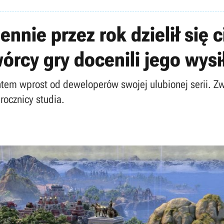
iennie przez rok dzielił si
órcy gry docenili jego wysił
em wprost od deweloperów swojej ulubionej serii. Zwła
rocznicy studia.