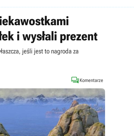
ę ciekawostkami
ek i wysłali prezent
szcza, jeśli jest to nagroda za

Komentarze