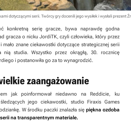
tkami dotyczącymi serii. Twórcy gry docenili jego wysiłek i wysłali prezent
Źr
zyć konkretną serię gracze, bywa naprawdę godna
 gracza o nicku JordiTK, czyli człowieka, który przez
 i mało znane ciekawostki dotyczące strategicznej serii
nią studia. Wszystko przez okrągłą, 30. rocznicę
rdiego i postanowiła go za to wynagrodzić.
wielkie zaangażowanie
iem jak poinformował niedawno na Reddicie, ku
śledzących jego ciekawostki, studio Firaxis Games
odziankę. W środku paczki znalazła się
piękna ozdoba
erii na transparentnym materiale.