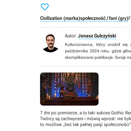

Civilization (marka)
społeczność / fani (gry)
F
Autor:
Jonasz Gulczyński
Kulturoznawca, który urodził si
października 2024 roku, gdzie głów
skomplikowane publikacje. Swoje naj
strategii turowych wszelkiej maści. 
Roberta Eggersa. Prywatnie również
liczbę godzin zarówno jako gracz, ja
7 dni po premierze, a tu taki sukces Gothic R
Twórcy są zachwyceni i mówią wprost: nie by
to możliwe „bez tak pełnej pasji społeczności