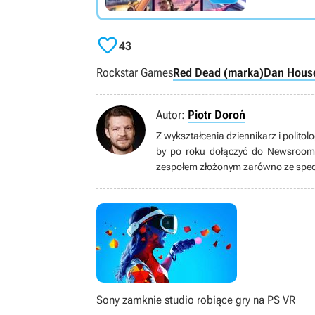

43
Rockstar Games
Red Dead (marka)
Dan Hous
Autor:
Piotr Doroń
Z wykształcenia dziennikarz i politol
by po roku dołączyć do Newsroomu 
zespołem złożonym zarówno ze specj
nauki oraz pracy na najwyższych
zagnała go fascynacja emulacją i ko
gier (długo by wymieniać ulubione gatu
dopieszczonym serialem lub filmem
prywatnym.
Sony zamknie studio robiące gry na PS VR