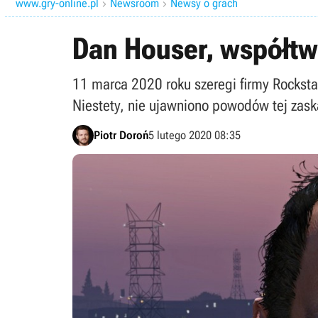
www.gry-online.pl
Newsroom
Newsy o grach


Dan Houser, współtw
11 marca 2020 roku szeregi firmy Rockst
Niestety, nie ujawniono powodów tej zaska
Piotr Doroń
5 lutego 2020 08:35