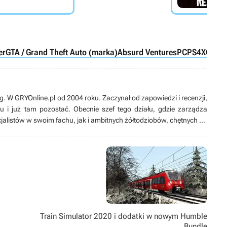
er
GTA / Grand Theft Auto (marka)
Absurd Ventures
PC
PS4
XONE
P
og. W GRYOnline.pl od 2004 roku. Zaczynał od zapowiedzi i recenzji,
i już tam pozostać. Obecnie szef tego działu, gdzie zarządza
alistów w swoim fachu, jak i ambitnych żółtodziobów, chętnych do
 obrotach. Były redaktor niezapomnianego emu@dreams, gdzie
nsolami, a także recenzent magazynu GB More. Miłośnik informacji,
nki), Internetu, dobrej książki sci-fi i fantasy, nie pogardzi również
. Mąż, ojciec trójki dzieci, esteta, zwolennik umiaru w życiu
Train Simulator 2020 i dodatki w nowym Humble
Bundle