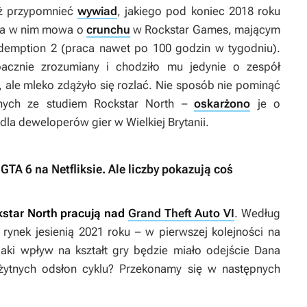
eż przypomnieć
wywiad
, jakiego pod koniec 2018 roku
Była w nim mowa o
crunchu
w Rockstar Games, mającym
demption 2
(praca nawet po 100 godzin w tygodniu).
pacznie zrozumiany i chodziło mu jedynie o zespół
 ale mleko zdążyło się rozlać. Nie sposób nie pominąć
zanych ze studiem Rockstar North –
oskarżono
je o
a deweloperów gier w Wielkiej Brytanii.
GTA 6 na Netfliksie. Ale liczby pokazują coś
kstar North pracują nad
Grand Theft Auto VI
. Według
rynek jesienią 2021 roku – w pierwszej kolejności na
Jaki wpływ na kształt gry będzie miało odejście Dana
żytnych odsłon cyklu? Przekonamy się w następnych