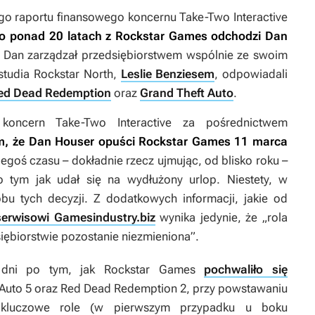
go raportu finansowego koncernu Take-Two Interactive
o ponad 20 latach z Rockstar Games odchodzi Dan
. Dan zarządzał przedsiębiorstwem wspólnie ze swoim
tudia Rockstar North,
Leslie Benziesem
, odpowiadali
ed Dead Redemption
oraz
Grand Theft Auto
.
 koncern Take-Two Interactive za pośrednictwem
m, że Dan Houser opuści Rockstar Games 11 marca
iegoś czasu – dokładnie rzecz ujmując, od blisko roku –
 tym jak udał się na wydłużony urlop. Niestety, w
 tych decyzji. Z dodatkowych informacji, jakie od
serwisowi Gamesindustry.biz
wynika jedynie, że „rola
ębiorstwie pozostanie niezmieniona”.
a dni po tym, jak Rockstar Games
pochwaliło się
Auto 5
oraz
Red Dead Redemption 2
, przy powstawaniu
i kluczowe role (w pierwszym przypadku u boku