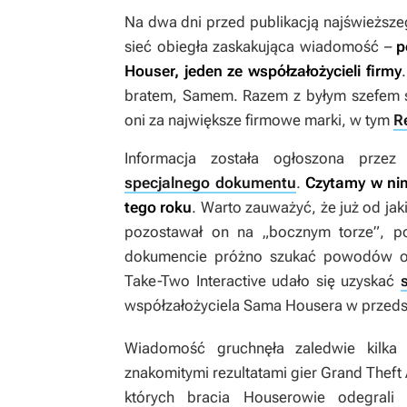
Na dwa dni przed publikacją najświeższe
sieć obiegła zaskakująca wiadomość –
p
Houser, jeden ze współzałożycieli firmy
bratem, Samem. Razem z byłym szefem s
oni za największe firmowe marki, w tym
R
Informacja została ogłoszona przez
specjalnego dokumentu
.
Czytamy w ni
tego roku
. Warto zauważyć, że już od jak
pozostawał on na „bocznym torze”, po
dokumencie próżno szukać powodów obu
Take-Two Interactive udało się uzyskać
współzałożyciela Sama Housera w przedsi
Wiadomość gruchnęła zaledwie kilk
znakomitymi rezultatami gier
Grand Theft 
których bracia Houserowie odegral