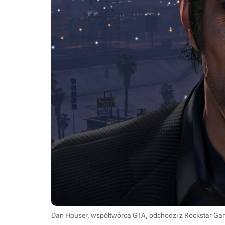
Dan Houser, współtwórca GTA, odchodzi z Rockstar Ga