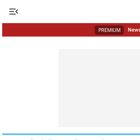

New
PREMIUM