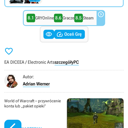

8.1
8.6
8.5
GRYOnline
Gracze
Steam


Oceń Grę

EA DICE
EA / Electronic Arts
szczegóły
PC
Autor:
Adrian Werner
World of Warcraft – przywrócenie
konta lub „pakiet opieki”