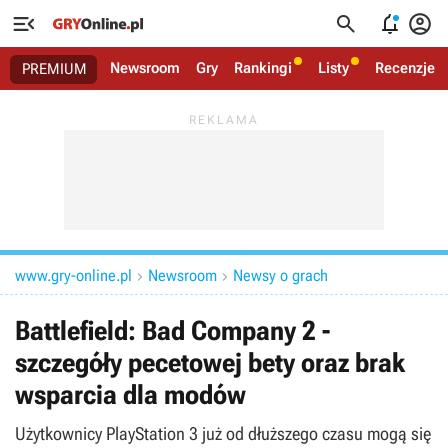




Newsroom
Gry
Rankingi
Listy
Recenzje
PREMIUM
www.gry-online.pl
Newsroom
Newsy o grach


Battlefield: Bad Company 2 -
szczegóły pecetowej bety oraz brak
wsparcia dla modów
Użytkownicy PlayStation 3 już od dłuższego czasu mogą się