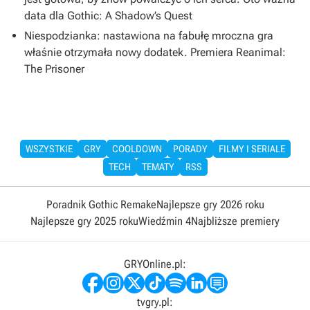
data dla Gothic: A Shadow’s Quest
Niespodzianka: nastawiona na fabułę mroczna gra
właśnie otrzymała nowy dodatek. Premiera Reanimal:
The Prisoner
WSZYSTKIE
GRY
COOLDOWN
PORADY
FILMY I SERIALE
TECH
TEMATY
RSS
Poradnik Gothic Remake
Najlepsze gry 2026 roku
Najlepsze gry 2025 roku
Wiedźmin 4
Najbliższe premiery
GRYOnline.pl:
tvgry.pl: