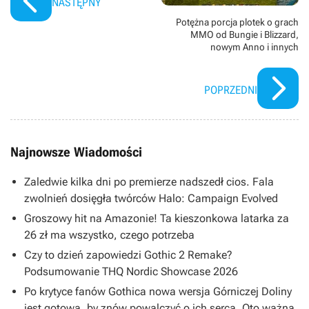
NASTĘPNY
Potężna porcja plotek o grach
MMO od Bungie i Blizzard,
nowym Anno i innych
POPRZEDNI
Najnowsze Wiadomości
Zaledwie kilka dni po premierze nadszedł cios. Fala
zwolnień dosięgła twórców Halo: Campaign Evolved
Groszowy hit na Amazonie! Ta kieszonkowa latarka za
26 zł ma wszystko, czego potrzeba
Czy to dzień zapowiedzi Gothic 2 Remake?
Podsumowanie THQ Nordic Showcase 2026
Po krytyce fanów Gothica nowa wersja Górniczej Doliny
jest gotowa, by znów powalczyć o ich serca. Oto ważna