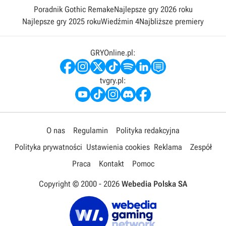
Poradnik Gothic Remake
Najlepsze gry 2026 roku
Najlepsze gry 2025 roku
Wiedźmin 4
Najbliższe premiery
GRYOnline.pl:
tvgry.pl:
O nas
Regulamin
Polityka redakcyjna
Polityka prywatności
Ustawienia cookies
Reklama
Zespół
Praca
Kontakt
Pomoc
Copyright © 2000 -
2026
Webedia Polska SA