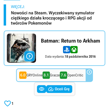
WIĘCEJ:
Nowości na Steam. Wyczekiwany symulator
ciężkiego działa kroczącego i RPG akcji od
twórców Pokemonów
Batman: Return to Arkham

Data wydania:
18 października 2016

6.0
8.1
7.6
GRYOnline
Gracze
OpenCritic


Oceń Grę

1