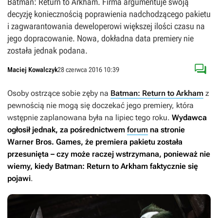
Batman: Return to Arkham. Firma argumentuje swoją
decyzję koniecznością poprawienia nadchodzącego pakietu
i zagwarantowania deweloperowi większej ilości czasu na
jego dopracowanie. Nowa, dokładna data premiery nie
została jednak podana.

Maciej Kowalczyk
28 czerwca 2016 10:39
Osoby ostrzące sobie zęby na
Batman: Return to Arkham
z
pewnością nie mogą się doczekać jego premiery, która
wstępnie zaplanowana była na lipiec tego roku.
Wydawca
ogłosił jednak, za pośrednictwem
forum
na stronie
Warner Bros. Games, że premiera pakietu została
przesunięta – czy może raczej wstrzymana, ponieważ nie
wiemy, kiedy
Batman: Return to Arkham
faktycznie się
pojawi
.