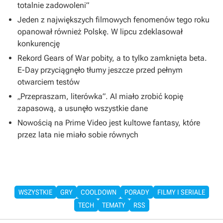
totalnie zadowoleni”
Jeden z największych filmowych fenomenów tego roku
opanował również Polskę. W lipcu zdeklasował
konkurencję
Rekord Gears of War pobity, a to tylko zamknięta beta.
E-Day przyciągnęło tłumy jeszcze przed pełnym
otwarciem testów
„Przepraszam, literówka”. AI miało zrobić kopię
zapasową, a usunęło wszystkie dane
Nowością na Prime Video jest kultowe fantasy, które
przez lata nie miało sobie równych
WSZYSTKIE
GRY
COOLDOWN
PORADY
FILMY I SERIALE
TECH
TEMATY
RSS