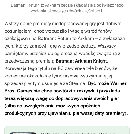
Batman: Return to Arkham będzie składał się z odświeżonego
wydania pierwszych dwóch części serii.
Wstrzymanie premiery niedopracowanej gry jest dobrym
posunięciem, choć wzbudziło irytację wśród fanów
czekających na
Batman: Return to Arkham
– a zwłaszcza
tych, którzy zamówili grę w przedsprzedaży. Wszyscy
pamiętamy przecież ubiegłoroczną wpadkę związaną z
przedwczesną premierą
Batman: Arkham Knight
.
Konwersja tego tytułu na PC zawierała tyle błędów, że
konieczne okazało się tymczasowe wstrzymanie jej
sprzedaży, w tym usunięcie ze Steama.
Być może Warner
Bros. Games nie chce powtórki z rozrywki i przykłada
teraz większą wagę do dopracowywania swoich gier
(albo do uwzględniania możliwych opóźnień
produkcyjnych przy ujawnianiu pierwszej daty premiery).