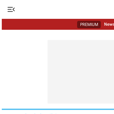

New
PREMIUM