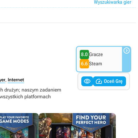
Wyszukiwarka gier

8.0
Gracze
6.6
Steam


yer
,
Internet
Oceń Grę
ch drużyn; naszym zadaniem
a wszystkich platformach