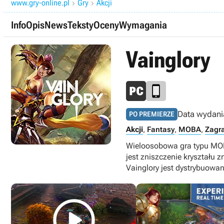
www.gry-online.pl
Gry
Akcji


Info
Opis
News
Teksty
Oceny
Wymagania
Vainglory
Data wydani
PO PREMIERZE
Akcji
,
Fantasy
,
MOBA
,
Zagra
Wieloosobowa gra typu MOB
jest zniszczenie kryształu 
Vainglory jest dystrybuowan
