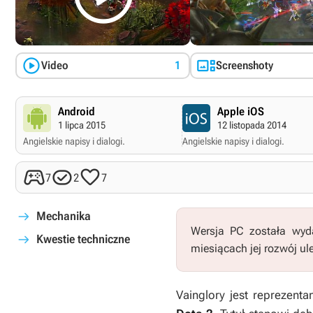


Video
1
Screenshoty
Android
Apple iOS
1 lipca 2015
12 listopada 2014
Angielskie napisy i dialogi.
Angielskie napisy i dialogi.



7
2
7
Mechanika
Wersja PC została wyd
Kwestie techniczne
miesiącach jej rozwój ul
Vainglory
jest reprezent