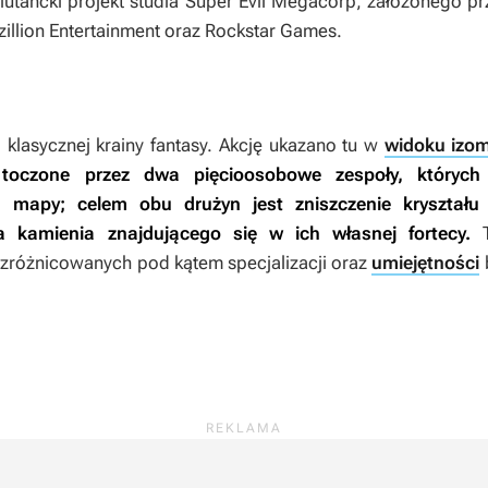
biutancki projekt studia Super Evil Megacorp, założonego p
zillion Entertainment oraz Rockstar Games.
klasycznej krainy fantasy. Akcję ukazano tu w
widoku izo
 toczone przez dwa pięcioosobowe zespoły, których
h mapy; celem obu drużyn jest zniszczenie kryształu
 kamienia znajdującego się w ich własnej fortecy.
T
 zróżnicowanych pod kątem specjalizacji oraz
umiejętności