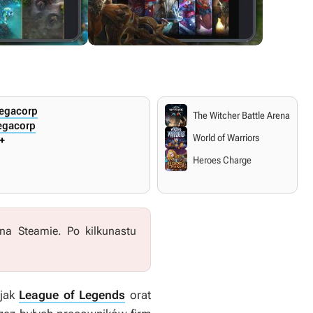
Megacorp
The Witcher Battle Arena
egacorp
World of Warriors
+
Heroes Charge
a Steamie. Po kilkunastu
 jak
League of Legends
orat