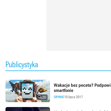
Publicystyka
Wakacje bez peceta? Podpowi
smartfonie

OPINIE
10 lipca 2017
20