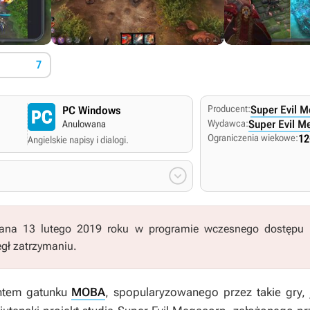
7
Producent:
Super Evil 
PC Windows
Wydawca:
Super Evil M
Anulowana
Ograniczenia wiekowe:
12
Angielskie napisy i dialogi.

ana 13 lutego 2019 roku w programie wczesnego dostępu n
egł zatrzymaniu.
antem gatunku
MOBA
, spopularyzowanego przez takie gry,