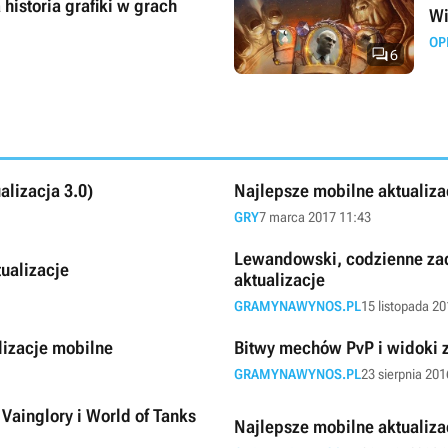
historia grafiki w grach
Wi
OP

6
alizacja 3.0)
Najlepsze mobilne aktualizac
GRY
7 marca 2017 11:43
Lewandowski, codzienne zad
ualizacje
aktualizacje
GRAMYNAWYNOS.PL
15 listopada 2
lizacje mobilne
Bitwy mechów PvP i widoki z
GRAMYNAWYNOS.PL
23 sierpnia 201
Vainglory i World of Tanks
Najlepsze mobilne aktualizac