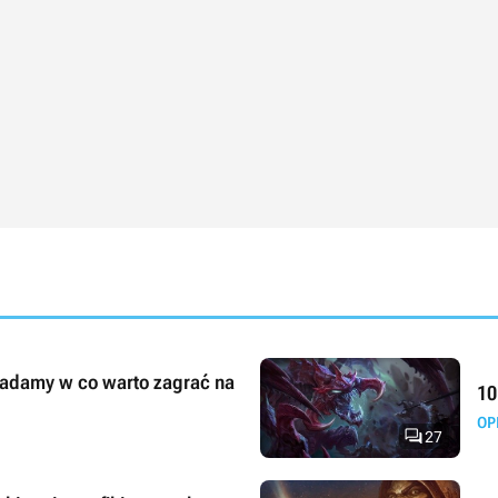
adamy w co warto zagrać na
10
OP

27