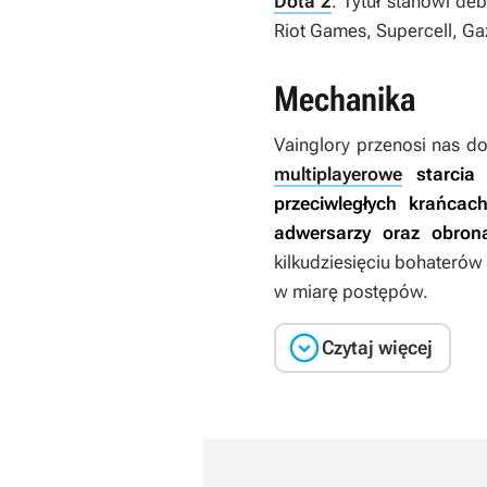
Dota 2
. Tytuł stanowi de
Riot Games, Supercell, Ga
Mechanika
Vainglory
przenosi nas do 
multiplayerowe
starcia
przeciwległych krańcac
adwersarzy oraz obrona
kilkudziesięciu bohaterów
w miarę postępów.

Czytaj więcej