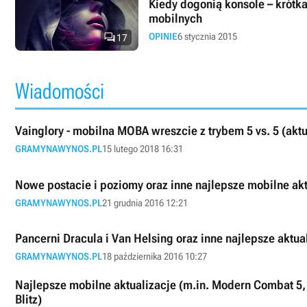
Kiedy dogonią konsole – krótka 
mobilnych

OPINIE
6 stycznia 2015
17
Wiadomości
Vainglory - mobilna MOBA wreszcie z trybem 5 vs. 5 (aktu
GRAMYNAWYNOS.PL
15 lutego 2018 16:31
Nowe postacie i poziomy oraz inne najlepsze mobilne akt
GRAMYNAWYNOS.PL
21 grudnia 2016 12:21
Pancerni Dracula i Van Helsing oraz inne najlepsze aktua
GRAMYNAWYNOS.PL
18 października 2016 10:27
Najlepsze mobilne aktualizacje (m.in. Modern Combat 5, 
Blitz)