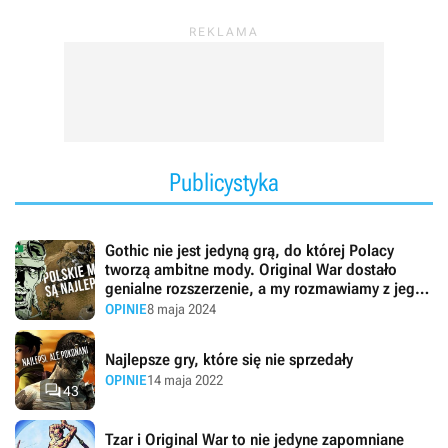
Publicystyka
Gothic nie jest jedyną grą, do której Polacy
tworzą ambitne mody. Original War dostało
genialne rozszerzenie, a my rozmawiamy z jego
twórcą
OPINIE
8 maja 2024
Najlepsze gry, które się nie sprzedały
OPINIE
14 maja 2022

43
Tzar i Original War to nie jedyne zapomniane