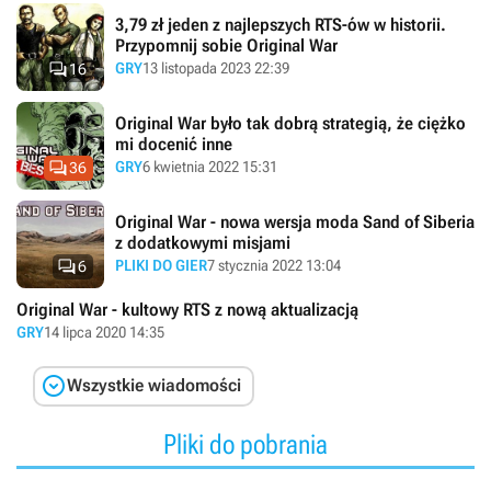
3,79 zł jeden z najlepszych RTS-ów w historii.
Przypomnij sobie Original War

GRY
13 listopada 2023 22:39
16
Original War było tak dobrą strategią, że ciężko
mi docenić inne

GRY
6 kwietnia 2022 15:31
36
Original War - nowa wersja moda Sand of Siberia
z dodatkowymi misjami

PLIKI DO GIER
7 stycznia 2022 13:04
6
Original War - kultowy RTS z nową aktualizacją
GRY
14 lipca 2020 14:35

Wszystkie wiadomości
Pliki do pobrania