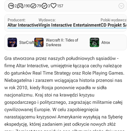






2
190
79
3
157
Producent:
Wydawca:
Polski wydawca:
Altar Interactive
Virgin Interactive Entertainment
CD Projekt SA
Warcraft II: Tides of
StarCraft
Atrox
Darkness
Gra stworzona przez naszych południowych sąsiadów -
firmę Altar Interactive, umiejętnie łącząca cechy należące
do gatunków Real Time Strategy oraz Role Playing Games.
Niebagatelna i zarazem wciągająca historia przenosi nas
w rok 2010, kiedy Rosja ponownie wpadła w sidła
nacjonalizmu. Kraj stoi na krawędzi kryzysu
gospodarczego i politycznego, zagrażając militarnie całej
cywilizowanej Europie. W celu zapobiegnięcia
narastającemu kryzysowi Amerykanie wysyłają na Syberię
ekspedycję, której zadaniem jest odkrycie nowych złóż