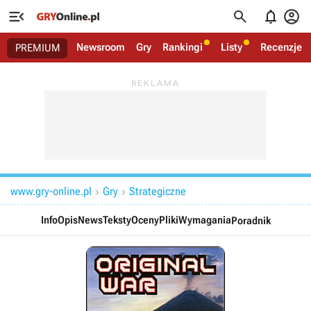




Newsroom
Gry
Rankingi
Listy
Recenzje
PREMIUM
www.gry-online.pl
Gry
Strategiczne


Info
Opis
News
Teksty
Oceny
Pliki
Wymagania
Poradnik