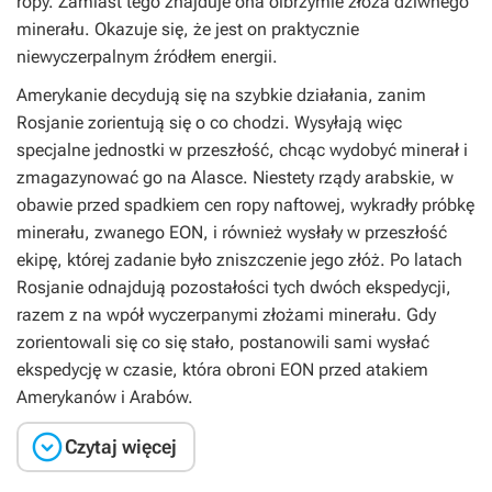
ropy. Zamiast tego znajduje ona olbrzymie złoża dziwnego
minerału. Okazuje się, że jest on praktycznie
niewyczerpalnym źródłem energii.
Amerykanie decydują się na szybkie działania, zanim
Rosjanie zorientują się o co chodzi. Wysyłają więc
specjalne jednostki w przeszłość, chcąc wydobyć minerał i
zmagazynować go na Alasce. Niestety rządy arabskie, w
obawie przed spadkiem cen ropy naftowej, wykradły próbkę
minerału, zwanego EON, i również wysłały w przeszłość
ekipę, której zadanie było zniszczenie jego złóż. Po latach
Rosjanie odnajdują pozostałości tych dwóch ekspedycji,
razem z na wpół wyczerpanymi złożami minerału. Gdy
zorientowali się co się stało, postanowili sami wysłać
ekspedycję w czasie, która obroni EON przed atakiem
Amerykanów i Arabów.

Czytaj więcej