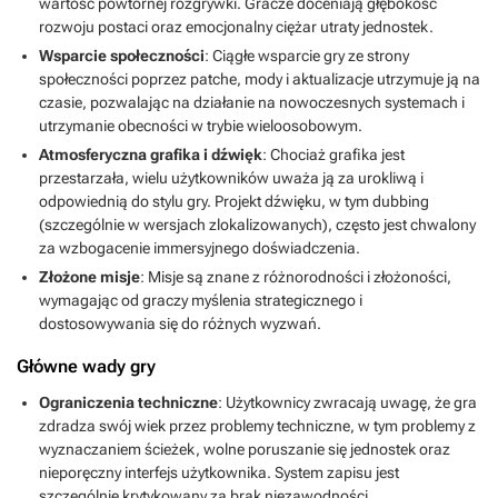
wartość powtórnej rozgrywki. Gracze doceniają głębokość
rozwoju postaci oraz emocjonalny ciężar utraty jednostek.
Wsparcie społeczności
: Ciągłe wsparcie gry ze strony
społeczności poprzez patche, mody i aktualizacje utrzymuje ją na
czasie, pozwalając na działanie na nowoczesnych systemach i
utrzymanie obecności w trybie wieloosobowym.
Atmosferyczna grafika i dźwięk
: Chociaż grafika jest
przestarzała, wielu użytkowników uważa ją za urokliwą i
odpowiednią do stylu gry. Projekt dźwięku, w tym dubbing
(szczególnie w wersjach zlokalizowanych), często jest chwalony
za wzbogacenie immersyjnego doświadczenia.
Złożone misje
: Misje są znane z różnorodności i złożoności,
wymagając od graczy myślenia strategicznego i
dostosowywania się do różnych wyzwań.
Główne wady gry
Ograniczenia techniczne
: Użytkownicy zwracają uwagę, że gra
zdradza swój wiek przez problemy techniczne, w tym problemy z
wyznaczaniem ścieżek, wolne poruszanie się jednostek oraz
nieporęczny interfejs użytkownika. System zapisu jest
szczególnie krytykowany za brak niezawodności.