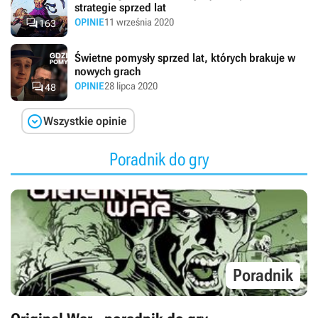
strategie sprzed lat

OPINIE
11 września 2020
163
Świetne pomysły sprzed lat, których brakuje w
nowych grach

OPINIE
28 lipca 2020
48

Wszystkie opinie
Poradnik do gry
Poradnik