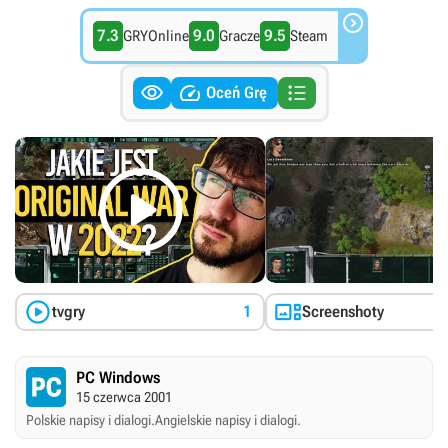

7.3
9.0
9.5
GRYOnline
Gracze
Steam



Oceń Grę



tvgry
1
Screenshoty
PC Windows
15 czerwca 2001
Polskie napisy i dialogi.
Angielskie napisy i dialogi.