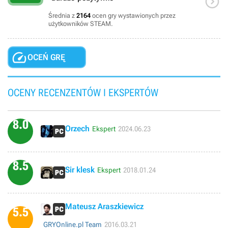

Średnia z
2164
ocen gry wystawionych przez
użytkowników STEAM.

OCEŃ GRĘ
OCENY RECENZENTÓW I EKSPERTÓW
8.0
Orzech
Ekspert
2024.06.23
8.5
Sir klesk
Ekspert
2018.01.24
Mateusz Araszkiewicz
5.5
GRYOnline.pl Team
2016.03.21