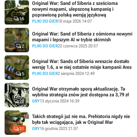
Original War: Sand of Siberia z sześcioma
nowymi mapami, ulepszoną kampanią i
poprawioną polską wersją językową

16
PLIKI DO GIER
10 maja 2026 14:07
Original War: Sand of Siberia z ośmioma nowymi
mapami i lepszym AI w trybie skirmish

PLIKI DO GIER
22 czerwca 2025 20:57
2
Original War: Sands of Siberia wreszcie dostało
wersję 1.6, a w niej ostatnie misje kampanii Ares

PLIKI DO GIER
2 sierpnia 2024 12:49
5
Original War otrzymało sporą aktualizację. Ta
wybitna strategia znów jest dostępna za 3,79 zł

GRY
13 stycznia 2024 16:39
22
Takich strategii już nie ma. Prehistoria nigdy nie
była tak wciągająca, jak w Original War

GRY
16 grudnia 2023 21:07
31