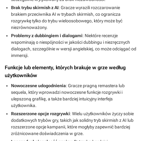
Brak trybu skirmish z AI
: Gracze wyrazili rozczarowanie
brakiem przeciwnika AI w trybach skirmish, co ogranicza
rozgrywkę tylko do trybu wieloosobowego, który może być
niezrównoważony.
Problemy z dubbingiem i dialogami
: Niektóre recenzje
wspominają o niespójności w jakości dubbingu i niezręcznych
dialogach, szczególnie w wersji angielskiej, co może odciągać od
immersji.
Funkcje lub elementy, których brakuje w grze według
użytkowników
Nowoczesne udogodnienia
: Gracze pragną remastera lub
sequela, który wprowadzi nowoczesne funkcje rozgrywki i
ulepszoną grafikę, a także bardziej intuicyjny interfejs
użytkownika.
Rozszerzone opcje rozgrywki
: Wielu użytkowników życzy sobie
dodatkowych trybów gry, takich jak solidny tryb skirmish z AI lub
rozszerzone opcje kampanii, które mogłyby zapewnić bardziej
zróżnicowane doświadczenia w grze.