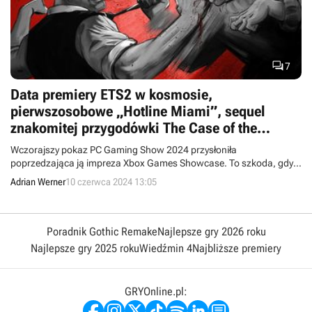

7
Data premiery ETS2 w kosmosie,
pierwszosobowe „Hotline Miami”, sequel
znakomitej przygodówki The Case of the
Golden Idol. Oto podsumowanie PC Gaming
Wczorajszy pokaz PC Gaming Show 2024 przysłoniła
Show
poprzedzająca ją impreza Xbox Games Showcase. To szkoda, gdyż
pecetowa prezentacja wypełniona była szeregiem intrygujących
Adrian Werner
10 czerwca 2024 13:05
zwiastunów. Kilka gier doczekało się także dem na Steamie i
poznaliśmy daty premiery niektórych projektów.
Poradnik Gothic Remake
Najlepsze gry 2026 roku
Najlepsze gry 2025 roku
Wiedźmin 4
Najbliższe premiery
GRYOnline.pl: