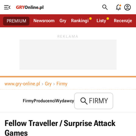




Newsroom
Gry
Rankingi
Listy
Recenzje
PREMIUM
www.gry-online.pl
Gry
Firmy



FIRMY
Firmy
Producenci
Wydawcy
Fellow Traveller / Surprise Attack
Games