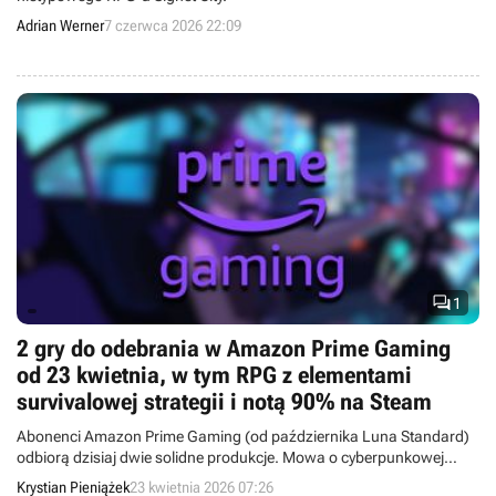
Adrian Werner
7 czerwca 2026 22:09

1
2 gry do odebrania w Amazon Prime Gaming
od 23 kwietnia, w tym RPG z elementami
survivalowej strategii i notą 90% na Steam
Abonenci Amazon Prime Gaming (od października Luna Standard)
odbiorą dzisiaj dwie solidne produkcje. Mowa o cyberpunkowej
przygodówce i RPG z elementami strategii survivalowej o wyprawie
Krystian Pieniążek
23 kwietnia 2026 07:26