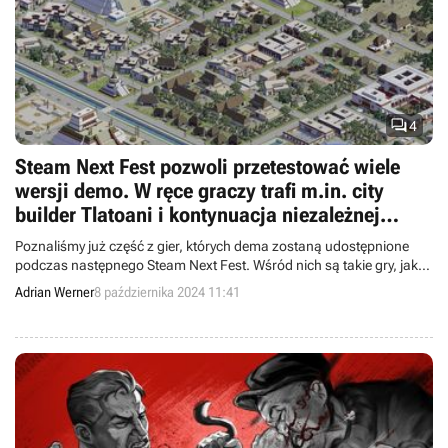

4
Steam Next Fest pozwoli przetestować wiele
wersji demo. W ręce graczy trafi m.in. city
builder Tlatoani i kontynuacja niezależnej
perełki Citizen Sleeper
Poznaliśmy już część z gier, których dema zostaną udostępnione
podczas następnego Steam Next Fest. Wśród nich są takie gry, jak
Tlatoani, Citizen Sleeper 2, The Stone of Madness czy Butcher's
Adrian Werner
8 października 2024 11:41
Creek.