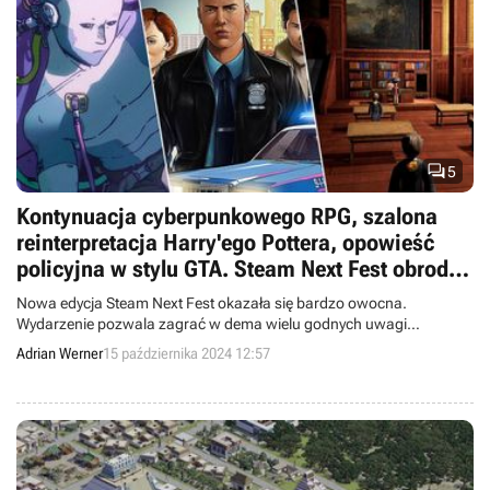

5
Kontynuacja cyberpunkowego RPG, szalona
reinterpretacja Harry'ego Pottera, opowieść
policyjna w stylu GTA. Steam Next Fest obrodził
w ciekawe dema
Nowa edycja Steam Next Fest okazała się bardzo owocna.
Wydarzenie pozwala zagrać w dema wielu godnych uwagi
produkcji, takich jak Citizen Sleeper 2, Hail to the Rainbow, Secret
Adrian Werner
15 października 2024 12:57
Agent Wizard Boy and the International Crime Syndicate czy The
Precinct.