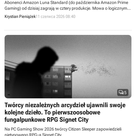
Abonenci Amazon Luna Standard (do października Amazon Prime
Gaming) od dzisiaj zagrają w cztery produkcje. Mowa o logicznym
Tested on Humans, przygodowym Paradise Killerze, pełnym akcji
Krystian Pieniążek
11 czerwca 2026 08:40
G.I. Joe: Wrath of Cobra czy wreszcie taktycznym RPG Sin Slayers:
Reign of the 8th.

5
Twórcy niezależnych arcydzieł ujawnili swoje
kolejne dzieło. To pierwszoosobowe
fungalpunkowe RPG Signet City
Na PC Gaming Show 2026 twórcy Citizen Sleeper zapowiedzieli
nietypowego RPG-a Signet City.