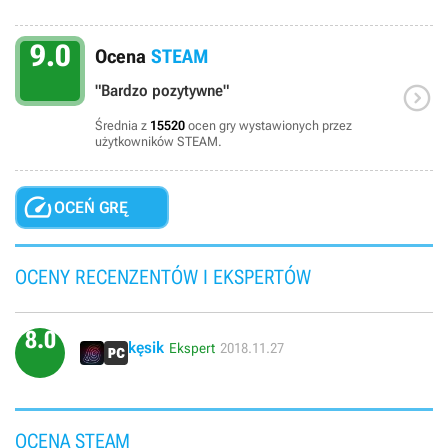
9.0
Ocena
STEAM

"Bardzo pozytywne"
Średnia z
15520
ocen gry wystawionych przez
użytkowników STEAM.

OCEŃ GRĘ
OCENY RECENZENTÓW I EKSPERTÓW
8.0
kęsik
Ekspert
2018.11.27
OCENA STEAM