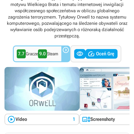
motywu Wielkiego Brata i tematu internetowej inwigilacji
współczesnego społeczeństwa w obliczu globalnego
zagrożenia terroryzmem. Tytułowy Orwell to nazwa systemu
komputerowego, pozwalającego na śledzenie obywateli oraz
wyławianie osób podejrzewanych o różnoraką działalność
przestępczą.



7.7
9.0
Oceń Grę
Gracze
Steam



Video
1
Screenshoty