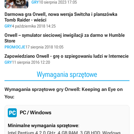

GRY
10 sierpnia 2023 17:05
9
Darmowa gra Orwell, nowa wersja Switcha i planszówka
Tomb Raider - wieści
GRY
4 października 2018 14:25
Orwell – symulator sieciowej inwigilacji za darmo w Humble
Store
PROMOCJE
17 sierpnia 2018 10:05
Zapowiedziano Orwell - grę o szpiegowaniu ludzi w Internecie
GRY
11 sierpnia 2016 12:20
Wymagania sprzętowe
Wymagania sprzętowe gry Orwell: Keeping an Eye on
You:
PC / Windows
Minimalne wymagania sprzętowe
:
Intel Pentium 4 2.0 GHz, 4 GB RAM, 3 GB HDD, Windows