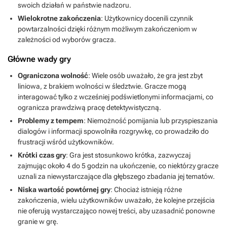
swoich działań w państwie nadzoru.
Wielokrotne zakończenia
: Użytkownicy docenili czynnik
powtarzalności dzięki różnym możliwym zakończeniom w
zależności od wyborów gracza.
Główne wady gry
Ograniczona wolność
: Wiele osób uważało, że gra jest zbyt
liniowa, z brakiem wolności w śledztwie. Gracze mogą
interagować tylko z wcześniej podświetlonymi informacjami, co
ogranicza prawdziwą pracę detektywistyczną.
Problemy z tempem
: Niemożność pomijania lub przyspieszania
dialogów i informacji spowolniła rozgrywkę, co prowadziło do
frustracji wśród użytkowników.
Krótki czas gry
: Gra jest stosunkowo krótka, zazwyczaj
zajmując około 4 do 5 godzin na ukończenie, co niektórzy gracze
uznali za niewystarczające dla głębszego zbadania jej tematów.
Niska wartość powtórnej gry
: Chociaż istnieją różne
zakończenia, wielu użytkowników uważało, że kolejne przejścia
nie oferują wystarczająco nowej treści, aby uzasadnić ponowne
granie w grę.