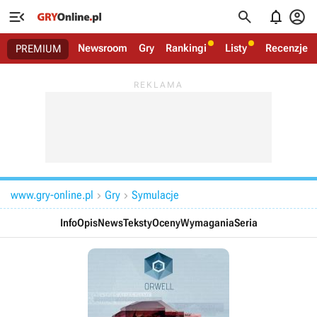




Newsroom
Gry
Rankingi
Listy
Recenzje
PREMIUM
www.gry-online.pl
Gry
Symulacje


Info
Opis
News
Teksty
Oceny
Wymagania
Seria