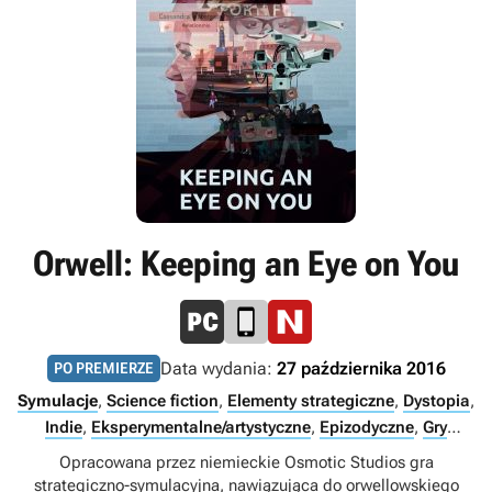
Orwell: Keeping an Eye on You
Data wydania:
27 października 2016
PO PREMIERZE
Symulacje
,
Science fiction
,
Elementy strategiczne
,
Dystopia
,
Indie
,
Eksperymentalne/artystyczne
,
Epizodyczne
,
Gry
zaangażowane
,
Singleplayer
Opracowana przez niemieckie Osmotic Studios gra
strategiczno-symulacyjna, nawiązująca do orwellowskiego