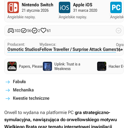
Nintendo Switch
Apple iOS
P
21 stycznia 2026
31 marca 2020
27
Angielskie napisy.
Angielskie napisy.
Angielskie 





102
56
2
61
Producent:
Wydawca:
Ograni
Osmotic Studios
Fellow Traveller / Surprise Attack Games
16+
Uplink: Trust is a
Papers, Please
Hacker Evolu
Weakness
Fabuła
Mechanika
Kwestie techniczne
Orwell
to wydana na platformie PC
gra strategiczno-
symulacyjna, nawiązująca do orwellowskiego motywu
Wielkiego Brata oraz tematu internetowej inwigilacji