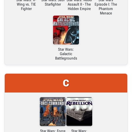
Wing vs. TIE
Starfighter
Assault II - The
Episode I: The
Fighter
Hidden Empire
Phantom
Menace
Star Wars:
Galactic
Battlegrounds
C
Star Wars: Force
Star Wars: