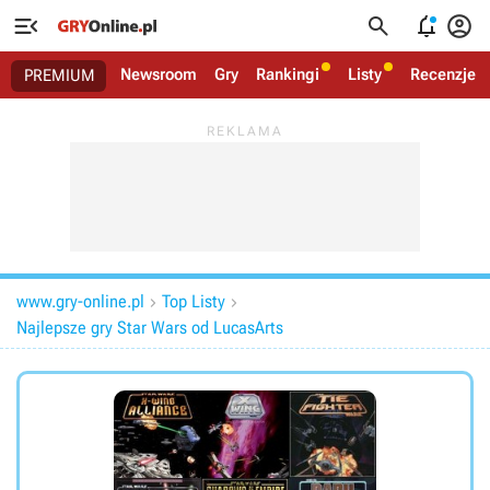




Newsroom
Gry
Rankingi
Listy
Recenzje
PREMIUM
www.gry-online.pl
Top Listy


Najlepsze gry Star Wars od LucasArts