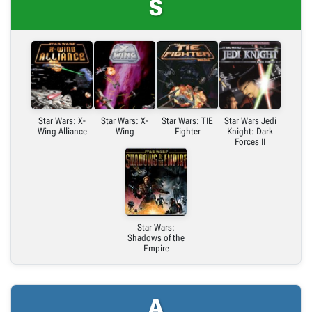
S
Link bezpośredni
Embed (iframe)
X (Twitter)
Star Wars: X-
Star Wars: X-
Star Wars: TIE
Star Wars Jedi
Wing Alliance
Wing
Fighter
Knight: Dark
Forces II
Link do grafiki poziomej
Link do grafiki pionowej
Star Wars:
Shadows of the
Empire
A