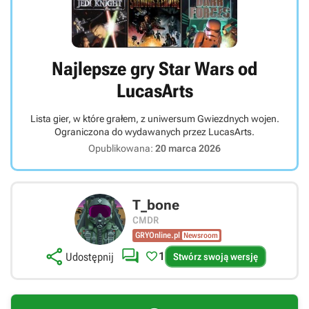
Najlepsze gry Star Wars od
LucasArts
Lista gier, w które grałem, z uniwersum Gwiezdnych wojen.
Ograniczona do wydawanych przez LucasArts.
Opublikowana:
20 marca 2026
T_bone
CMDR
GRYOnline.pl
Newsroom



1
Udostępnij
Stwórz swoją wersję