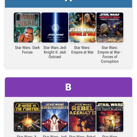
Star Wars: Dark
Star Wars Jedi
Star Wars:
Star Wars:
Forces
Knight II: Jedi
Empire at War
Empire at War -
Outcast
Forces of
Corruption
B
Star Wars: X-
Star Wars: Jedi
Star Wars: Rebel
Star Wars