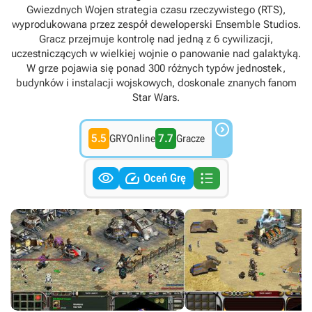
Gwiezdnych Wojen strategia czasu rzeczywistego (RTS),
wyprodukowana przez zespół deweloperski Ensemble Studios.
Gracz przejmuje kontrolę nad jedną z 6 cywilizacji,
uczestniczących w wielkiej wojnie o panowanie nad galaktyką.
W grze pojawia się ponad 300 różnych typów jednostek,
budynków i instalacji wojskowych, doskonale znanych fanom
Star Wars.

5.5
7.7
GRYOnline
Gracze



Oceń Grę