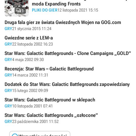
moda Expanding Fronts

PLIKI DO GIER
12 listopada 2021 15:15
1
Druga fala gier ze świata Gwiezdnych Wojen na GOG.com
GRY
21 stycznia 2015 11:24
Gwiezdne serie z LEM-a
GRY
22 listopada 2002 16:23
Star Wars: Galactic Battlegrounds - Clone Campaigns „GOLD”
GRY
4 maja 2002 09:30
Recenzja: Star Wars – Galactic Battleground
GRY
14 marca 2002 11:31
Dodatek do Star Wars: Galactic Battlegrounds zapowiedziany
GRY
15 lutego 2002 09:09
Star Wars: Galactic Battleground w sklepach
GRY
10 listopada 2001 07:41
Star Wars: Galactic Battlegrounds „ozłocone”
GRY
23 października 2001 11:52