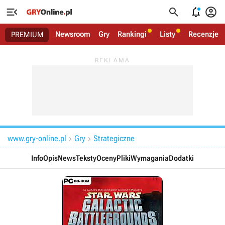




Newsroom
Gry
Rankingi
Listy
Recenzje
PREMIUM
www.gry-online.pl
Gry
Strategiczne


Info
Opis
News
Teksty
Oceny
Pliki
Wymagania
Dodatki