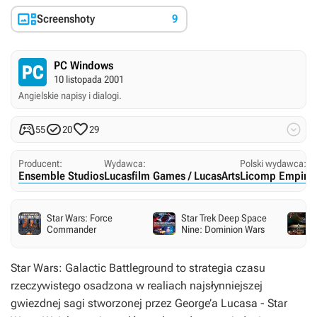

Screenshoty
9
PC Windows
10 listopada 2001
Angielskie napisy i dialogi.




55
20
29
Producent:
Wydawca:
Polski wydawca:
Ensemble Studios
Lucasfilm Games / LucasArts
Licomp Empiric
Star Wars: Force
Star Trek Deep Space
Commander
Nine: Dominion Wars
Star Wars: Galactic Battleground to strategia czasu
rzeczywistego osadzona w realiach najsłynniejszej
gwiezdnej sagi stworzonej przez George’a Lucasa - Star