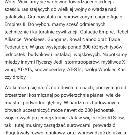
Wars. Wcielamy się w głównodowodzącego jednej z
sześciu ras stających do wielkiej wojny o władzę nad
galaktyką. Gra powstała na sprawdzonym engine Age of
Empires II. Do wyboru mamy sześć odmiennych
technicznie i kulturalnie cywilizacji: Galactic Empire, Rebel
Alliance, Wookiees, Gungans, Royal Naboo oraz Trade
Federation. W grze występuje ponad 300 różnych typów
jednostek, budynków i instalacji wojskowych. Napotkamy
miedzy innymi Rycerzy Jedi, stormtrooperów, myśliwce X-
wing, AT-ATs, snowspeedery, AT-STs, czołgi Wookiee Kas
czy droidy.
Walki toczą się na różnorodnych terenach, poczynając od
przestrzeni kosmicznej po powierzchnie planet, wielkie
miasta i podwodne głębiny. W bardzo rozbudowanych
bitwach uczestniczyć może nawet do 200 jednostek
wojskowych po jednej stronie. Jak w większości RTS-ów,
tak i tutaj musimy zarządzać surowcami, prowadzić
długotrwały rozwój naukowy, oraz wprowadzać do użycia