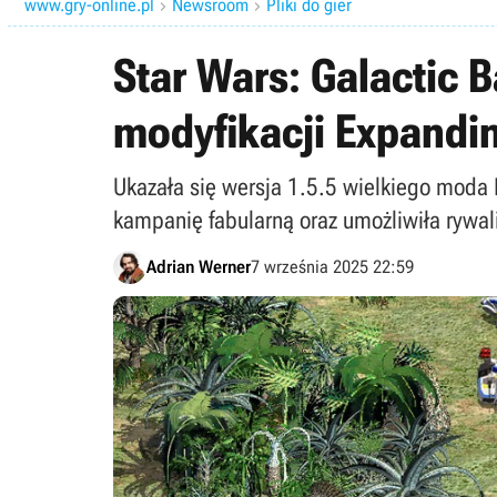
www.gry-online.pl
Newsroom
Pliki do gier


Star Wars: Galactic 
modyfikacji Expandin
Ukazała się wersja 1.5.5 wielkiego moda 
kampanię fabularną oraz umożliwiła rywal
Adrian Werner
7 września 2025 22:59