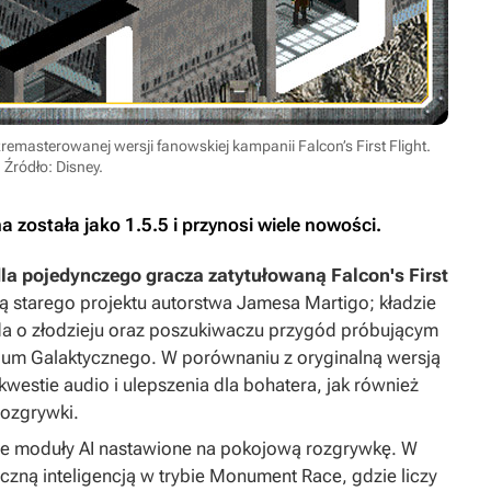
remasterowanej wersji fanowskiej kampanii Falcon’s First Flight.
Źródło: Disney.
została jako 1.5.5 i przynosi wiele nowości.
a pojedynczego gracza zatytułowaną Falcon's First
 starego projektu autorstwa Jamesa Martigo; kładzie
da o złodzieju oraz poszukiwaczu przygód próbującym
um Galaktycznego. W porównaniu z oryginalną wersją
kwestie audio i ulepszenia dla bohatera, jak również
rozgrywki.
e moduły AI nastawione na pokojową rozgrywkę. W
czną inteligencją w trybie Monument Race, gdzie liczy