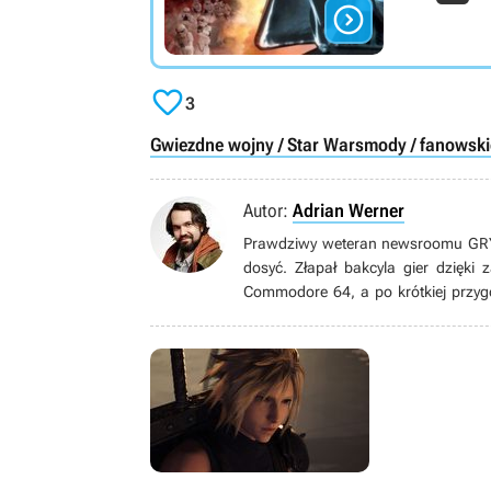


3
Gwiezdne wojny / Star Wars
mody / fanowskie
Autor:
Adrian Werner
Prawdziwy weteran newsroomu GRYOn
dosyć. Złapał bakcyla gier dzięki
Commodore 64, a po krótkiej przyg
grom pecetowym. Wielbiciel niszow
gatunku immersive sim, jak równie
książek, seriali, filmów i komiksów.