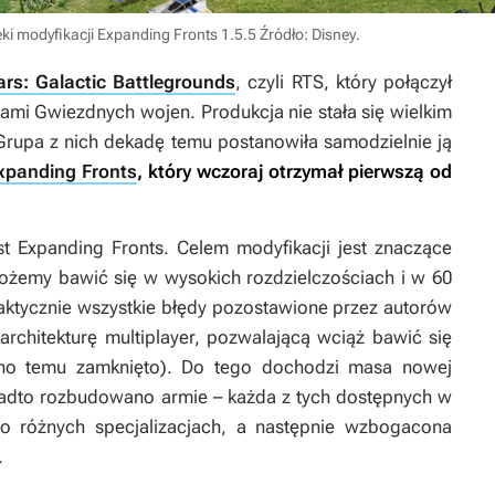
ki modyfikacji Expanding Fronts 1.5.5
Źródło: Disney
.
rs: Galactic Battlegrounds
, czyli RTS, który połączył
iami
Gwiezdnych wojen
. Produkcja nie stała się wielkim
Grupa z nich dekadę temu postanowiła samodzielnie ją
xpanding Fronts
, który wczoraj otrzymał pierwszą od
st
Expanding Fronts
. Celem modyfikacji jest znaczące
 możemy bawić się w
w
ysokich rozdzielczościach i w 60
aktycznie wszystkie błędy pozostawione przez autorów
rchitekturę multiplayer, pozwalającą wciąż bawić się
awno temu zamknięto). Do tego dochodzi masa nowej
adto rozbudowano armie – każda z tych dostępnych w
 o różnych specjalizacjach, a następnie wzbogacona
.