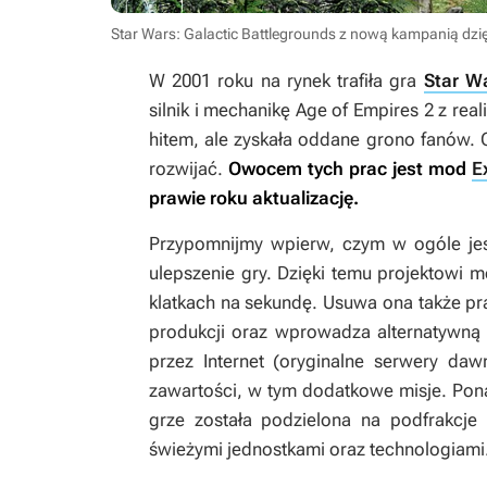
Star Wars: Galactic Battlegrounds z nową kampanią dzię
W 2001 roku na rynek trafiła gra
Star Wa
silnik i mechanikę
Age of Empires 2
z real
hitem, ale zyskała oddane grono fanów. 
rozwijać.
Owocem tych prac jest mod
E
prawie roku aktualizację.
Przypomnijmy wpierw, czym w ogóle je
ulepszenie gry. Dzięki temu projektowi
klatkach na sekundę. Usuwa ona także pr
produkcji oraz wprowadza alternatywną a
przez Internet (oryginalne serwery d
zawartości, w tym dodatkowe misje. Pon
grze została podzielona na podfrakcje
świeżymi jednostkami oraz technologiami