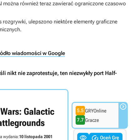
AI można również teraz zawierać ograniczone czasowo
 rozgrywki, ulepszono niektóre elementy graficzne
nicznych.
ródło wiadomości w Google
i nikt nie zaprotestuje, ten niezwykły port Half-

 Wars: Galactic
5.5
GRYOnline
7.7
Gracze
attlegrounds


a wydania:
10 listopada 2001
Oceń Grę