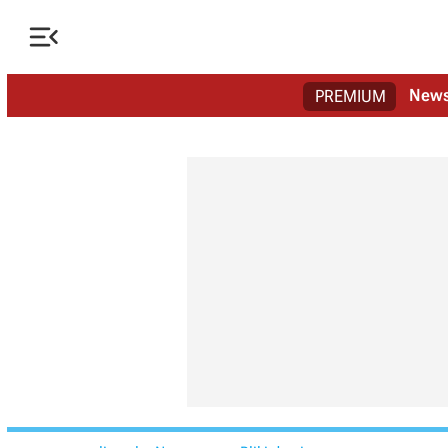

New
PREMIUM