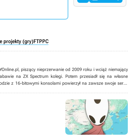
 projekty (gry)
FTP
PC
line.pl, piszący nieprzerwanie od 2009 roku i wciąż niemający
 zabawie na ZX Spectrum kolegi. Potem przesiadł się na własne
odzie z 16-bitowymi konsolami powierzył na zawsze swoje serce
ych produkcji, w tym zwłaszcza przygodówek, RPG-ów oraz gier z
ż pasjonat modów. Poza grami pożeracz fabuł w każdej postaci –