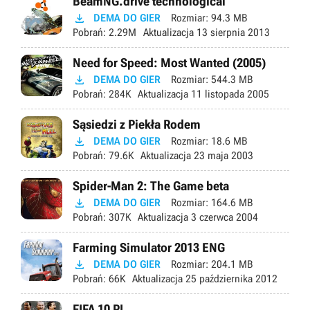
BeamNG.drive technological

DEMA DO GIER
Rozmiar:
94.3 MB
Pobrań:
2.29M
Aktualizacja
13 sierpnia 2013
Need for Speed: Most Wanted (2005)

DEMA DO GIER
Rozmiar:
544.3 MB
Pobrań:
284K
Aktualizacja
11 listopada 2005
Sąsiedzi z Piekła Rodem

DEMA DO GIER
Rozmiar:
18.6 MB
Pobrań:
79.6K
Aktualizacja
23 maja 2003
Spider-Man 2: The Game beta

DEMA DO GIER
Rozmiar:
164.6 MB
Pobrań:
307K
Aktualizacja
3 czerwca 2004
Farming Simulator 2013 ENG

DEMA DO GIER
Rozmiar:
204.1 MB
Pobrań:
66K
Aktualizacja
25 października 2012
FIFA 10 PL