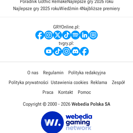
Poradnik Gothic Remake
Najlepsze gry 2026 roku
Najlepsze gry 2025 roku
Wiedźmin 4
Najbliższe premiery
GRYOnline.pl:
tvgry.pl:
O nas
Regulamin
Polityka redakcyjna
Polityka prywatności
Ustawienia cookies
Reklama
Zespół
Praca
Kontakt
Pomoc
Copyright © 2000 -
2026
Webedia Polska SA