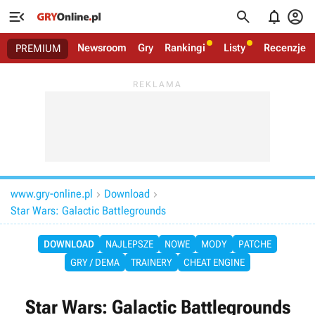




Newsroom
Gry
Rankingi
Listy
Recenzje
PREMIUM
www.gry-online.pl
Download


Star Wars: Galactic Battlegrounds
DOWNLOAD
NAJLEPSZE
NOWE
MODY
PATCHE
GRY / DEMA
TRAINERY
CHEAT ENGINE
Star Wars: Galactic Battlegrounds