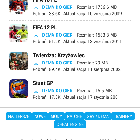

DEMA DO GIER
Rozmiar:
1756.6 MB
Pobrań:
33.6K
Aktualizacja
10 września 2009
FIFA 12 PL

DEMA DO GIER
Rozmiar:
1583.8 MB
Pobrań:
51.2K
Aktualizacja
13 września 2011
Twierdza: Krzyżowiec

DEMA DO GIER
Rozmiar:
79 MB
Pobrań:
89.4K
Aktualizacja
11 sierpnia 2002
Stunt GP

DEMA DO GIER
Rozmiar:
15.5 MB
Pobrań:
17.3K
Aktualizacja
17 stycznia 2001
NAJLEPSZE
NOWE
MODY
PATCHE
GRY / DEMA
TRAINERY
CHEAT ENGINE