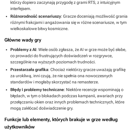
którzy dopiero zaczynają przygodę z grami RTS, z intuicyjnym
interfejsem.
Różnorodność scenariuszy
: Gracze doceniają możliwość grania
różnymi frakcjami i angażowania się w różne scenariusze, w tym
wielkoskalowe bitwy kosmiczne.
Główne wady gry
Problemy z AI
: Wiele osób zgłasza, że AI w grze może być słabe,
co prowadzi do frustrujących doświadczeń w rozgrywce,
szczególnie na wyższych poziomach trudności.
Przestarzała grafika
: Chociaż niektórzy gracze uważają grafikę
za urokliwą, inni czują, że nie spełnia ona nowoczesnych
standardów i mogłaby skorzystać na remasterze.
Błędy i problemy techniczne
: Niektóre recenzje wspominają o
błędach, w tym o blokadach podczas kampanii, awariach przy
przełączaniu okien oraz innych problemach technicznych, które
mogą zakłócać doświadczenie gry.
Funkcje lub elementy, których brakuje w grze według
użytkowników