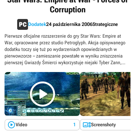
Corruption
Strategiczne
Dodatek
24 października 2006
Pierwsze oficjalne rozszerzenie do gry Star Wars: Empire at
War, opracowane przez studio Petroglyph. Akcja opisywanego
dodatku toczy się tuż po wydarzeniach opowiedzianych w
pierwowzorze – zamieszanie powstałe w wyniku zniszczenia
pierwszej Gwiazdy Śmierci wykorzystuje niejaki Tyber Zann,
który zamierza zostać największym przestępcą w galaktyce od
czasów Jabby Hutta. W Star Wars: Empire at War – Forces of

Corruption do naszej dyspozycji oddano zupełnie nową frakcję
walczącą zarówno z Rebelią, jak i Imperium. Podziemie potrafi
na przykład szpiegować oraz sabotować działania wrogich
frakcji, choćby poprzez ograniczenie produkcji ich jednostek.
Add-on wprowadza również nowe opcje w walce lądowej
(pokroju możliwości rozbudowy bazy oraz korzystania z
partyzantki w atakach na pozycje nieprzyjaciół) i dodatkowe


Video
1
Screenshoty
jednostki dla wszystkich stron konfliktu (mowa na przykład o