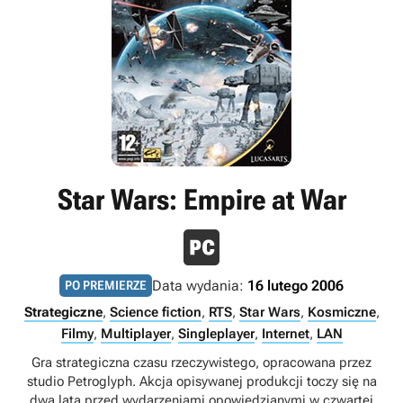
Star Wars: Empire at War
Data wydania:
16 lutego 2006
PO PREMIERZE
Strategiczne
,
Science fiction
,
RTS
,
Star Wars
,
Kosmiczne
,
Filmy
,
Multiplayer
,
Singleplayer
,
Internet
,
LAN
Gra strategiczna czasu rzeczywistego, opracowana przez
studio Petroglyph. Akcja opisywanej produkcji toczy się na
dwa lata przed wydarzeniami opowiedzianymi w czwartej