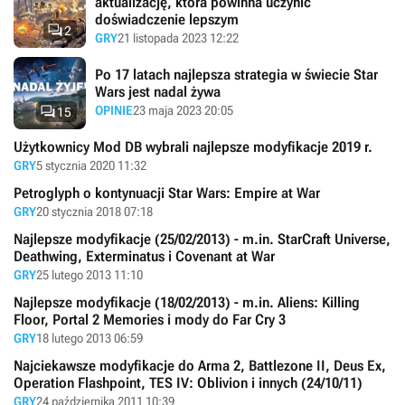
aktualizację, która powinna uczynić
doświadczenie lepszym

2
GRY
21 listopada 2023 12:22
Po 17 latach najlepsza strategia w świecie Star
Wars jest nadal żywa

OPINIE
23 maja 2023 20:05
15
Użytkownicy Mod DB wybrali najlepsze modyfikacje 2019 r.
GRY
5 stycznia 2020 11:32
Petroglyph o kontynuacji Star Wars: Empire at War
GRY
20 stycznia 2018 07:18
Najlepsze modyfikacje (25/02/2013) - m.in. StarCraft Universe,
Deathwing, Exterminatus i Covenant at War
GRY
25 lutego 2013 11:10
Najlepsze modyfikacje (18/02/2013) - m.in. Aliens: Killing
Floor, Portal 2 Memories i mody do Far Cry 3
GRY
18 lutego 2013 06:59
Najciekawsze modyfikacje do Arma 2, Battlezone II, Deus Ex,
Operation Flashpoint, TES IV: Oblivion i innych (24/10/11)
GRY
24 października 2011 10:39