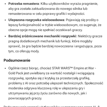
Potrzeba remastera
: Kilku użytkowników wyraża pragnienie,
aby gra została zaktualizowana do nowego silnika lub
remasterowana w celu poprawy grafiki i wydajności.
Ulepszona rozgrywka wieloosobowa
: Pojawiają się prośby o
lepszą funkcjonalność w trybie wieloosobowym, co sugeruje, że
obecne opcje mogą nie spełniać oczekiwań graczy.
Bardziej zróżnicowane mechaniki rozgrywki
: Niektórzy gracze
pragną dodatkowych mechanik lub funkcji, które mogłyby
sprawić, że gra będzie bardziej nowoczesna i angażująca, poza
tym, co oferują mody.
Podsumowanie
Ogólnie rzecz biorąc, chociaż STAR WARS™ Empire at War -
Gold Pack jest uwielbiany za wartość nostalgii i wciągającą
rozgrywkę, spotyka się z krytyką za przestarzałą grafikę,
problemy z AI oraz potrzebę ulepszeń technicznych. Społeczność
moderska odgrywa kluczową rolę w ulepszaniu gry i
utrzymywaniu jej przy życiu zarówno dla nowych, jak i
powracających graczy.
Podsumowanie recenzji użytkowników wygenerowane przez AI,
8