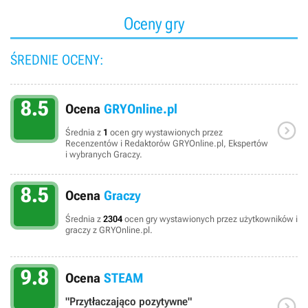
myśliwcach B-Wing i TIE Interceptor).
Oceny gry
ŚREDNIE OCENY:
8.5
Ocena
GRYOnline.pl

Średnia z
1
ocen gry wystawionych przez
Recenzentów i Redaktorów GRYOnline.pl, Ekspertów
i wybranych Graczy.
8.5
Ocena
Graczy
Średnia z
2304
ocen gry wystawionych przez użytkowników i
graczy z GRYOnline.pl.
9.8
Ocena
STEAM

"Przytłaczająco pozytywne"