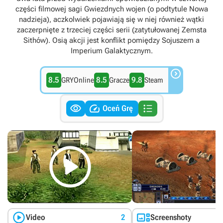
części filmowej sagi Gwiezdnych wojen (o podtytule Nowa
nadzieja), aczkolwiek pojawiają się w niej również wątki
zaczerpnięte z trzeciej części serii (zatytułowanej Zemsta
Sithów). Osią akcji jest konflikt pomiędzy Sojuszem a
Imperium Galaktycznym.

8.5
8.5
9.8
GRYOnline
Gracze
Steam



Oceń Grę



Video
2
Screenshoty