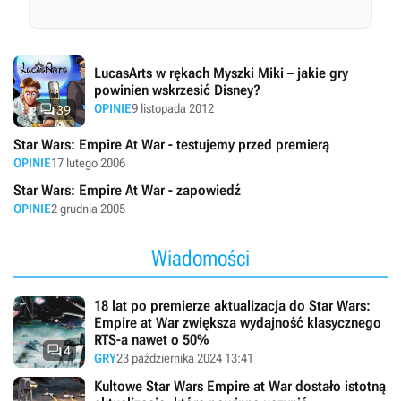
LucasArts w rękach Myszki Miki – jakie gry
powinien wskrzesić Disney?

OPINIE
9 listopada 2012
39
Star Wars: Empire At War - testujemy przed premierą
OPINIE
17 lutego 2006
Star Wars: Empire At War - zapowiedź
OPINIE
2 grudnia 2005
Wiadomości
18 lat po premierze aktualizacja do Star Wars:
Empire at War zwiększa wydajność klasycznego
RTS-a nawet o 50%

4
GRY
23 października 2024 13:41
Kultowe Star Wars Empire at War dostało istotną