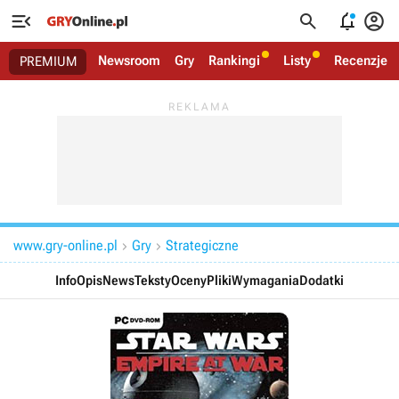




Newsroom
Gry
Rankingi
Listy
Recenzje
PREMIUM
www.gry-online.pl
Gry
Strategiczne


Info
Opis
News
Teksty
Oceny
Pliki
Wymagania
Dodatki