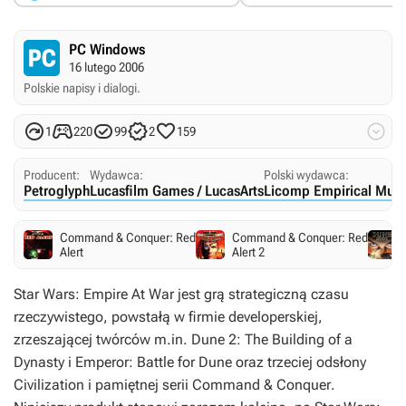
PC Windows
16 lutego 2006
Polskie napisy i dialogi.






1
220
99
2
159
Producent:
Wydawca:
Polski wydawca:
Petroglyph
Lucasfilm Games / LucasArts
Licomp Empirical Mult
Command & Conquer: Red
Command & Conquer: Red
Alert
Alert 2
Star Wars: Empire At War
jest grą strategiczną czasu
rzeczywistego, powstałą w firmie developerskiej,
zrzeszającej twórców m.in.
Dune 2: The Building of a
Dynasty
i
Emperor: Battle for Dune
oraz trzeciej odsłony
Civilization
i pamiętnej serii
Command & Conquer
.