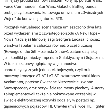
Niniejszy produkt stanowi zarazem kolejną, po
Star Wars:
Force Commander
i
Star Wars: Galactic Battlegrounds
,
próbę przystosowania kultowego uniwersum „
Gwiezdnych
Wojen
” do konwencji gatunku RTS.
Początek wirtualnego scenariusza umieszczono dwa lata
przed wydarzeniami z czwartego epizodu (
A New Hope
–
Nowa Nadzieja
) filmowej sagi George'a Lucasa, chociaż
warstwa fabularna zahacza również o część trzecią
(
Revenge of the Sith
–
Zemsta Sithów
). Zatem osią akcji
jest konflikt pomiędzy Imperium Galaktycznym i Sojuszem.
W trakcie zabawy oglądamy więc mnóstwo
charakterystycznych jednostek bojowych, czyli m.in.
maszyny kroczące AT-AT i AT-ST, szturmowe statki klasy
Acclamator, potężne Gwiezdne Niszczyciele, zwinne
Snowspeedery oraz oczywiście regimenty piechoty. Autorzy
zaimplementowali także nie pokazywane wcześniej w
świecie elektronicznej rozrywki oddziały w postaci np.
gąsienicowych pojazdów TIE Crawler (myśliwce TIE Fighter