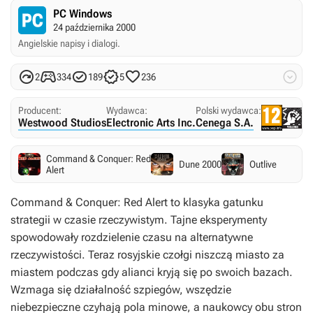
PC Windows
24 października 2000
Angielskie napisy i dialogi.






2
334
189
5
236
Producent:
Wydawca:
Polski wydawca:
Westwood Studios
Electronic Arts Inc.
Cenega S.A.
Command & Conquer: Red
Dune 2000
Outlive
Alert
Command & Conquer: Red Alert to klasyka gatunku
strategii w czasie rzeczywistym. Tajne eksperymenty
spowodowały rozdzielenie czasu na alternatywne
rzeczywistości. Teraz rosyjskie czołgi niszczą miasto za
miastem podczas gdy alianci kryją się po swoich bazach.
Wzmaga się działalność szpiegów, wszędzie
niebezpieczne czyhają pola minowe, a naukowcy obu stron