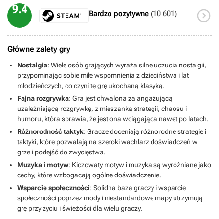
9.4

Bardzo pozytywne
(10 601)
Główne zalety gry
Nostalgia
: Wiele osób grających wyraża silne uczucia nostalgii,
przypominając sobie miłe wspomnienia z dzieciństwa i lat
młodzieńczych, co czyni tę grę ukochaną klasyką.
Fajna rozgrywka
: Gra jest chwalona za angażującą i
uzależniającą rozgrywkę, z mieszanką strategii, chaosu i
humoru, która sprawia, że jest ona wciągająca nawet po latach.
Różnorodność taktyk
: Gracze doceniają różnorodne strategie i
taktyki, które pozwalają na szeroki wachlarz doświadczeń w
grze i podejść do zwycięstwa.
Muzyka i motyw
: Kiczowaty motyw i muzyka są wyróżniane jako
cechy, które wzbogacają ogólne doświadczenie.
Wsparcie społeczności
: Solidna baza graczy i wsparcie
społeczności poprzez mody i niestandardowe mapy utrzymują
grę przy życiu i świeżości dla wielu graczy.