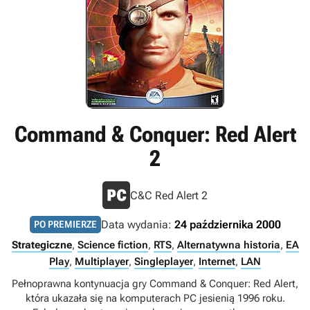
Command & Conquer: Red Alert
2
C&C Red Alert 2
Data wydania:
24 października 2000
PO PREMIERZE
Strategiczne
,
Science fiction
,
RTS
,
Alternatywna historia
,
EA
Play
,
Multiplayer
,
Singleplayer
,
Internet
,
LAN
Pełnoprawna kontynuacja gry Command & Conquer: Red Alert,
która ukazała się na komputerach PC jesienią 1996 roku.