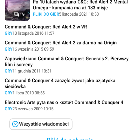
Po 10 latach wydano C&C: Red Alert 2 Mental
Omega - kampania ma aż 133 misje

PLIKI DO GIER
5 listopada 2021 10:30
19
Command & Conquer: Red Alert 2 w VR
GRY
10 listopada 2016 11:57
Command & Conquer: Red Alert 2 za darmo na Origin
GRY
16 września 2015 09:59
Zapowiedziano Command & Conquer: Generals 2. Pierwszy
film i screeny
GRY
11 grudnia 2011 10:31
Command & Conquer 4 zaczęło żywot jako azjatycka
sieciówka
GRY
1 lipca 2010 08:55
Electronic Arts pyta nas o kształt Command & Conquer 4
GRY
23 czerwca 2009 10:15

Wszystkie wiadomości