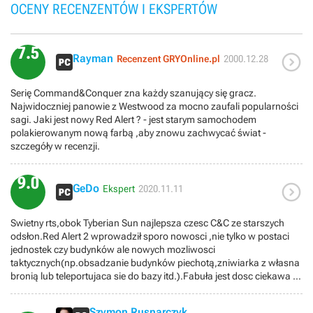
OCENY RECENZENTÓW I EKSPERTÓW
7.5

Rayman
Recenzent GRYOnline.pl
2000.12.28
Serię Command&Conquer zna każdy szanujący się gracz.
Najwidoczniej panowie z Westwood za mocno zaufali popularności
sagi. Jaki jest nowy Red Alert ? - jest starym samochodem
polakierowanym nową farbą ,aby znowu zachwycać świat -
szczegóły w recenzji.
9.0

GeDo
Ekspert
2020.11.11
Swietny rts,obok Tyberian Sun najlepsza czesc C&C ze starszych
odsłon.Red Alert 2 wprowadził sporo nowosci ,nie tylko w postaci
jednostek czy budynków ale nowych mozliwosci
taktycznych(np.obsadzanie budynków piechotą,zniwiarka z własna
bronią lub teleportujaca sie do bazy itd.).Fabuła jest dosc ciekawa a
przerywniki filmowe są zrobione bardzo dobrze i dodają klimatu.Co
prawda wole walke na otwartych przestrzeniach(ewentualnie lasy
Szymon Rusnarczyk