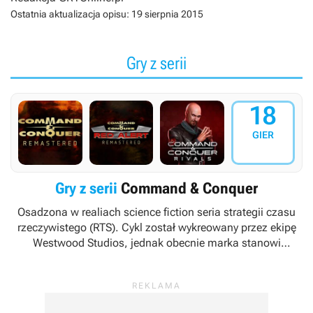
Ostatnia aktualizacja opisu:
19 sierpnia 2015
Gry z serii
18
GIER
Gry z serii
Command & Conquer
Osadzona w realiach science fiction seria strategii czasu
rzeczywistego (RTS). Cykl został wykreowany przez ekipę
Westwood Studios, jednak obecnie marka stanowi
własność koncernu Electronic Arts, rozwijającego ją w
oparciu o własne studia deweloperskie (m.in. Victory
Games i EA Phenomic).