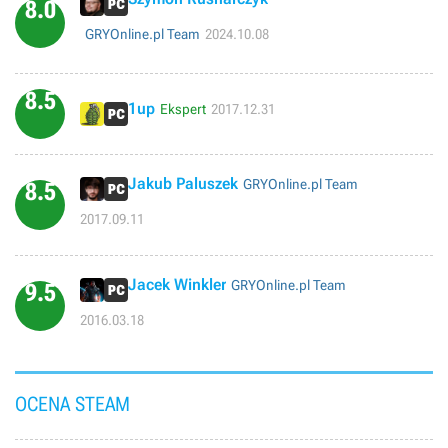
itd.) ale walka głównie w miastach tez ma swój urok.Misji jest sporo
8.0
i sa zroznicowane.Gra działała u mnie bezproblemowo na Windows
GRYOnline.pl Team
2024.10.08
7 w wysokich rozdzielczosciach.Polecam
8.5
1up
Ekspert
2017.12.31
Jakub Paluszek
GRYOnline.pl Team
8.5
2017.09.11
Jacek Winkler
GRYOnline.pl Team
9.5
2016.03.18
OCENA STEAM