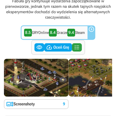
Fabuła gry kontynuuje wydarzenia zapoczątkowane w
pierwowzorze, jednak tym razem na skutek tajnych rosyjskich
eksperymentów dochodzi do wydzielenia się alternatywnych
rzeczywistości.

8.5
8.4
9.4
GRYOnline
Gracze
Steam



Oceń Grę

Screenshoty
9