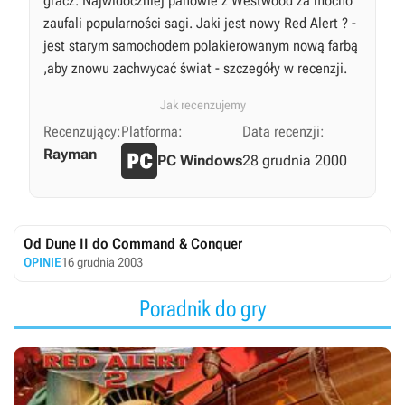
gracz. Najwidoczniej panowie z Westwood za mocno
zaufali popularności sagi. Jaki jest nowy Red Alert ? -
jest starym samochodem polakierowanym nową farbą
,aby znowu zachwycać świat - szczegóły w recenzji.
Jak recenzujemy
Recenzujący:
Platforma:
Data recenzji:
Rayman
PC Windows
28 grudnia 2000
Od Dune II do Command & Conquer
OPINIE
16 grudnia 2003
Poradnik do gry