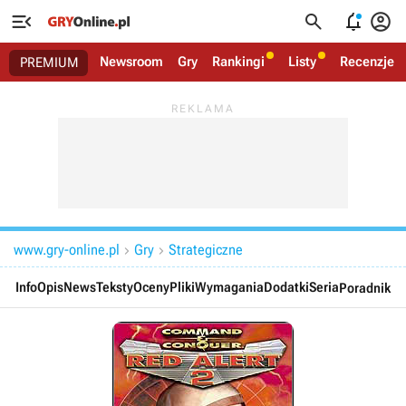




Newsroom
Gry
Rankingi
Listy
Recenzje
PREMIUM
www.gry-online.pl
Gry
Strategiczne


Info
Opis
News
Teksty
Oceny
Pliki
Wymagania
Dodatki
Seria
Poradnik