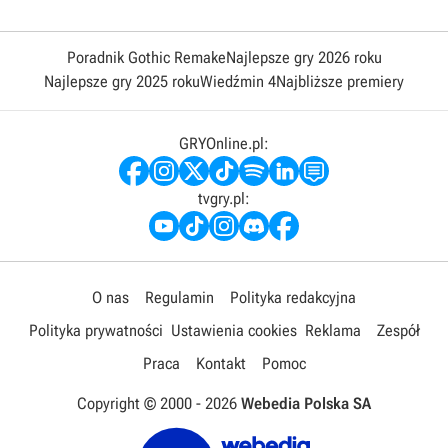
Poradnik Gothic Remake
Najlepsze gry 2026 roku
Najlepsze gry 2025 roku
Wiedźmin 4
Najbliższe premiery
GRYOnline.pl:
tvgry.pl:
O nas
Regulamin
Polityka redakcyjna
Polityka prywatności
Ustawienia cookies
Reklama
Zespół
Praca
Kontakt
Pomoc
Copyright © 2000 -
2026
Webedia Polska SA