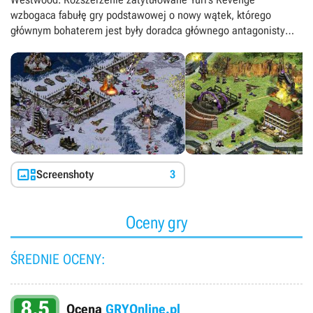
wzbogaca fabułę gry podstawowej o nowy wątek, którego
głównym bohaterem jest były doradca głównego antagonisty
"dwójki" imieniem Jurij. Podobnie jak w poprzednich grach z
serii, kampania podstawowa podzielona została na dwie części
(po 7 misji dla każdej ze stron), które możemy przejść jako
dowódca Aliantów lub Sowietów. W trybie wieloosobowym do
dyspozycji graczy oddano zaś 10 dodatkowych misji oraz
trzecią, zupełnie nową frakcję, czyli wojska samego Jurija.
Prócz tego w grze znalazły się nieodwiedzane dotąd lokacje,
takie jak Hollywood, Londyn, Kair czy Transylwania, a także
niedostępne wcześniej budynki i jednostki, np. snajper Virus,

Screenshoty
3
genetycznie zmodyfikowany Brute, łódź podwodna Boomer oraz
pojazd wydobywczy Slave Miner. Całość uzupełnia ponad
godzina nowych sekwencji filmowych w wysokiej jakości.
Oceny gry
ŚREDNIE OCENY:
8.5
Ocena
GRYOnline.pl