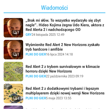
Wiadomości
„Brak mi słów. To wszystko wydarzyło się zbyt
nagle”. Hideo Kojima żegna Udo Kiera, aktora z
Red Alerta 2 i nadchodzącego OD

7
GRY
24 listopada 2025 12:49
Wyśmienite Red Alert 2 New Horizons zyskało
tryb hardcore i amfibie

PLIKI DO GIER
16 lipca 2024 14:18
1
Red Alert 2 z trybem survivalowym w klimacie
horroru dzięki New Horizons
PLIKI DO GIER
22 października 2023 09:19
Red Alert 2 z dodatkowymi trybami i lepszym
multiplayerem dzięki nowej wersji New Horizons

PLIKI DO GIER
5 maja 2023 13:55
4