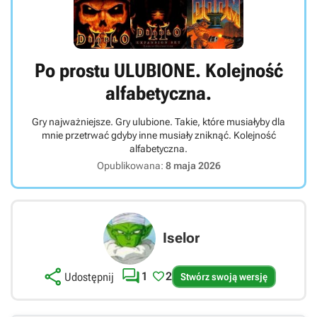
Po prostu ULUBIONE. Kolejność
alfabetyczna.
Gry najważniejsze. Gry ulubione. Takie, które musiałyby dla
mnie przetrwać gdyby inne musiały zniknąć. Kolejność
alfabetyczna.
Opublikowana:
8 maja 2026
Iselor



1
2
Udostępnij
Stwórz swoją wersję