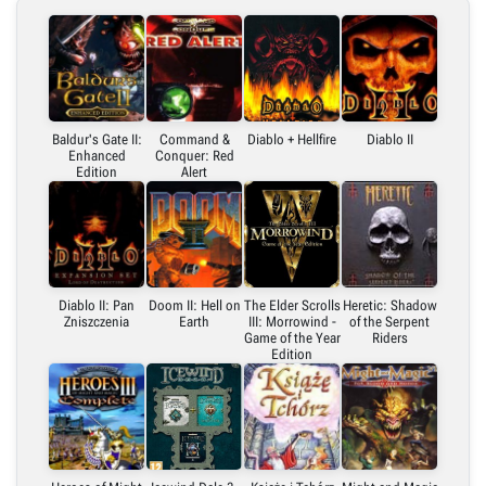
Link bezpośredni
Embed (iframe)
Baldur's Gate II:
Command &
Diablo + Hellfire
Diablo II
Enhanced
Conquer: Red
Edition
Alert
X (Twitter)
Link do grafiki poziomej
Diablo II: Pan
Doom II: Hell on
The Elder Scrolls
Heretic: Shadow
Link do grafiki pionowej
Zniszczenia
Earth
III: Morrowind -
of the Serpent
Game of the Year
Riders
Edition