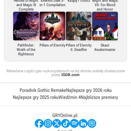
Heroes of Might
Icewind Dale 3-
Książę i Tchórz
Might and Magic
and Magic III
in-1 Compilation
VII: For Blood
Complete
and Honor
Pathfinder:
Pillars of Eternity
Pillars of Eternity
Skaut
Wrath of the
II: Deadfire
Kwatermaster
Righteous
Metadane części gier wykorzystanych na tej stronie zostały dostarczone
przez
IGDB.com
Poradnik Gothic Remake
Najlepsze gry 2026 roku
Najlepsze gry 2025 roku
Wiedźmin 4
Najbliższe premiery
GRYOnline.pl: