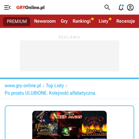




Newsroom
Gry
Rankingi
Listy
Recenzje
PREMIUM
www.gry-online.pl
Top Listy


Po prostu ULUBIONE. Kolejność alfabetyczna.