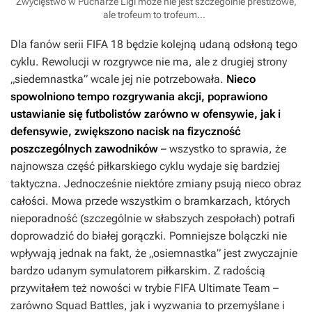
Zwycięstwo w Pucharze Ligi może nie jest szczególnie prestiżowe,
ale trofeum to trofeum…
Dla fanów serii
FIFA 18
będzie kolejną udaną odsłoną tego
cyklu. Rewolucji w rozgrywce nie ma, ale z drugiej strony
„siedemnastka” wcale jej nie potrzebowała.
Nieco
spowolniono tempo rozgrywania akcji, poprawiono
ustawianie się futbolistów zarówno w ofensywie, jak i
defensywie, zwiększono nacisk na fizyczność
poszczególnych zawodników
– wszystko to sprawia, że
najnowsza część piłkarskiego cyklu wydaje się bardziej
taktyczna. Jednocześnie niektóre zmiany psują nieco obraz
całości. Mowa przede wszystkim o bramkarzach, których
nieporadność (szczególnie w słabszych zespołach) potrafi
doprowadzić do białej gorączki. Pomniejsze bolączki nie
wpływają jednak na fakt, że „osiemnastka” jest zwyczajnie
bardzo udanym symulatorem piłkarskim. Z radością
przywitałem też nowości w trybie FIFA Ultimate Team –
zarówno Squad Battles, jak i wyzwania to przemyślane i