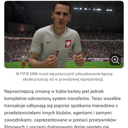
W FIFIE Milik może się poszczycić zdecydowanie lepszą
skutecznością niż w prawdziwej reprezentacji.
Najważniejszą zmianą w trybie kariery jest jednak
kompletnie odmieniony system transferów. Teraz wszelkie
transakcje odbywają się poprzez spotkania menadżera z
przedstawicielami innych klubów, agentami i samymi
zawodnikami, zaprezentowane w postaci przerywników
filmowych z opcjami dialogowymi (które niestety nie