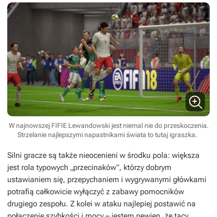
W najnowszej FIFIE Lewandowski jest niemal nie do przeskoczenia.
Strzelanie najlepszymi napastnikami świata to tutaj igraszka.
Silni gracze są także nieocenieni w środku pola: większa
jest rola typowych „przecinaków”, którzy dobrym
ustawianiem się, przepychaniem i wygrywanymi główkami
potrafią całkowicie wyłączyć z zabawy pomocników
drugiego zespołu. Z kolei w ataku najlepiej postawić na
połączenie szybkości i mocy – jestem pewien, że tacy