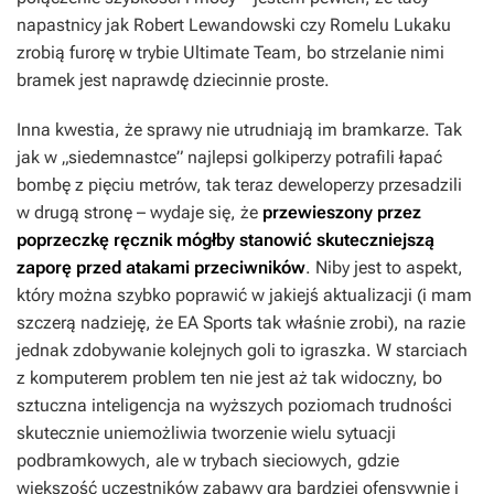
napastnicy jak Robert Lewandowski czy Romelu Lukaku
zrobią furorę w trybie Ultimate Team, bo strzelanie nimi
bramek jest naprawdę dziecinnie proste.
Inna kwestia, że sprawy nie utrudniają im bramkarze. Tak
jak w „siedemnastce” najlepsi golkiperzy potrafili łapać
bombę z pięciu metrów, tak teraz deweloperzy przesadzili
w drugą stronę – wydaje się, że
przewieszony przez
poprzeczkę ręcznik mógłby stanowić skuteczniejszą
zaporę przed atakami przeciwników
. Niby jest to aspekt,
który można szybko poprawić w jakiejś aktualizacji (i mam
szczerą nadzieję, że EA Sports tak właśnie zrobi), na razie
jednak zdobywanie kolejnych goli to igraszka. W starciach
z komputerem problem ten nie jest aż tak widoczny, bo
sztuczna inteligencja na wyższych poziomach trudności
skutecznie uniemożliwia tworzenie wielu sytuacji
podbramkowych, ale w trybach sieciowych, gdzie
większość uczestników zabawy gra bardziej ofensywnie i