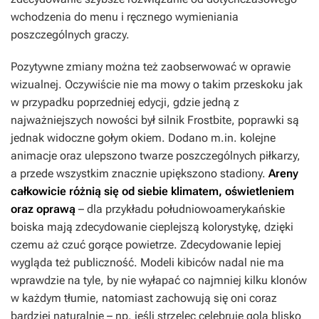
wchodzenia do menu i ręcznego wymieniania
poszczególnych graczy.
Pozytywne zmiany można też zaobserwować w oprawie
wizualnej. Oczywiście nie ma mowy o takim przeskoku jak
w przypadku poprzedniej edycji, gdzie jedną z
najważniejszych nowości był silnik Frostbite, poprawki są
jednak widoczne gołym okiem. Dodano m.in. kolejne
animacje oraz ulepszono twarze poszczególnych piłkarzy,
a przede wszystkim znacznie upiększono stadiony.
Areny
całkowicie różnią się od siebie klimatem, oświetleniem
oraz oprawą
– dla przykładu południowoamerykańskie
boiska mają zdecydowanie cieplejszą kolorystykę, dzięki
czemu aż czuć gorące powietrze. Zdecydowanie lepiej
wygląda też publiczność. Modeli kibiców nadal nie ma
wprawdzie na tyle, by nie wyłapać co najmniej kilku klonów
w każdym tłumie, natomiast zachowują się oni coraz
bardziej naturalnie – np. jeśli strzelec celebruje gola blisko