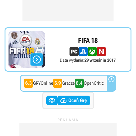
FIFA 18

Data wydania:
29 września 2017

6.3
5.9
8.4
GRYOnline
Gracze
OpenCritic


Oceń Grę