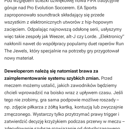
Pod względem ścieżki dźwiękowej nowa
FIFA
tradycyjnie
góruje nad
Pro Evolution Soccerem
. EA Sports
zaproponowało soundtrack składający się przede
wszystkim z elektronicznych utworów z hip-hopowym
zacięciem. Odpalając najnowszą odsłonę serii, usłyszymy
więc takie zespoły jak Weezer, alt-J czy Lorde. „Elektronicy”
nakłonili nawet do współpracy popularny duet raperów Run
The Jewels, który specjalnie na potrzeby gry przygotował
nowy materiał.
Deweloperom należą się natomiast brawa za
zaimplementowanie systemu szybkich zmian.
Przed
meczem możemy ustalić, jakich zawodników będziemy
chcieli wprowadzić na boisko wraz z upływem czasu. Jeśli
tego nie zrobimy, gra sama podpowie możliwe roszady –
np. zdjęcie piłkarza z żółtą kartką, kontuzją lub zwyczajnie
zmęczonego. Wystarczy tylko przytrzymać prawy trigger i
zatwierdzić decyzję krzyżykiem podczas przerwy w meczu –
zdecydowanie szybsze rozwiązanie od dotychczasowego