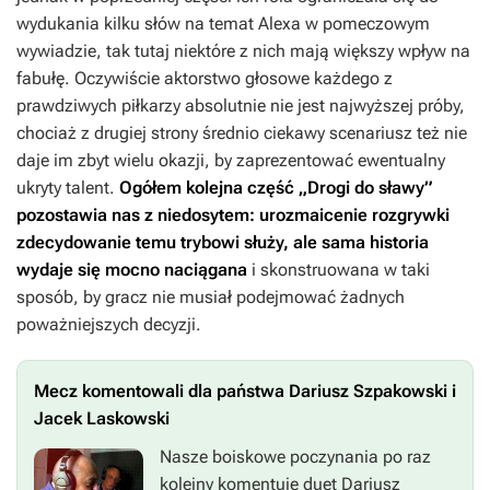
wydukania kilku słów na temat Alexa w pomeczowym
wywiadzie, tak tutaj niektóre z nich mają większy wpływ na
fabułę. Oczywiście aktorstwo głosowe każdego z
prawdziwych piłkarzy absolutnie nie jest najwyższej próby,
chociaż z drugiej strony średnio ciekawy scenariusz też nie
daje im zbyt wielu okazji, by zaprezentować ewentualny
ukryty talent.
Ogółem kolejna część „Drogi do sławy”
pozostawia nas z niedosytem: urozmaicenie rozgrywki
zdecydowanie temu trybowi służy, ale sama historia
wydaje się mocno naciągana
i skonstruowana w taki
sposób, by gracz nie musiał podejmować żadnych
poważniejszych decyzji.
Mecz komentowali dla państwa Dariusz Szpakowski i
Jacek Laskowski
Nasze boiskowe poczynania po raz
kolejny komentuje duet Dariusz