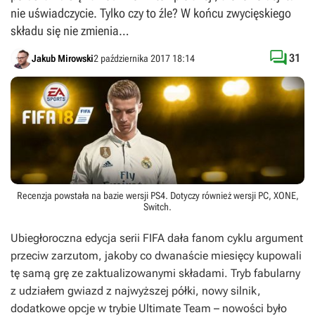
nie uświadczycie. Tylko czy to źle? W końcu zwycięskiego
składu się nie zmienia…

31
Jakub Mirowski
2 października 2017 18:14
Recenzja powstała na bazie wersji
PS4
. Dotyczy również wersji
PC
,
XONE
,
Switch
.
Ubiegłoroczna edycja serii
FIFA
dała fanom cyklu argument
przeciw zarzutom, jakoby co dwanaście miesięcy kupowali
tę samą grę ze zaktualizowanymi składami. Tryb fabularny
z udziałem gwiazd z najwyższej półki, nowy silnik,
dodatkowe opcje w trybie Ultimate Team – nowości było