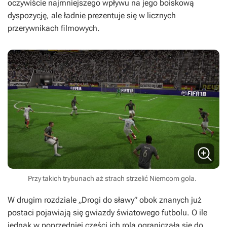
oczywiście najmniejszego wpływu na jego boiskową
dyspozycję, ale ładnie prezentuje się w licznych
przerywnikach filmowych.
Przy takich trybunach aż strach strzelić Niemcom gola.
W drugim rozdziale „Drogi do sławy” obok znanych już
postaci pojawiają się gwiazdy światowego futbolu. O ile
jednak w poprzedniej części ich rola ograniczała się do