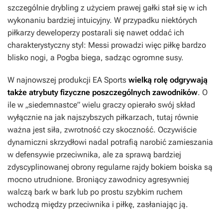
szczególnie drybling z użyciem prawej gałki stał się w ich
wykonaniu bardziej intuicyjny. W przypadku niektórych
piłkarzy deweloperzy postarali się nawet oddać ich
charakterystyczny styl: Messi prowadzi więc piłkę bardzo
blisko nogi, a Pogba biega, sadząc ogromne susy.
W najnowszej produkcji EA Sports
wielką rolę odgrywają
także atrybuty fizyczne poszczególnych zawodników
. O
ile w „siedemnastce” wielu graczy opierało swój skład
wyłącznie na jak najszybszych piłkarzach, tutaj równie
ważna jest siła, zwrotność czy skoczność. Oczywiście
dynamiczni skrzydłowi nadal potrafią narobić zamieszania
w defensywie przeciwnika, ale za sprawą bardziej
zdyscyplinowanej obrony regularne rajdy bokiem boiska są
mocno utrudnione. Broniący zawodnicy agresywniej
walczą bark w bark lub po prostu szybkim ruchem
wchodzą między przeciwnika i piłkę, zasłaniając ją.