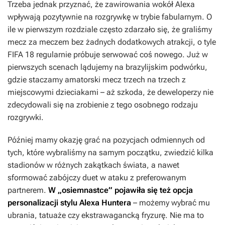
Trzeba jednak przyznać, że zawirowania wokół Alexa
wpływają pozytywnie na rozgrywkę w trybie fabularnym. O
ile w pierwszym rozdziale często zdarzało się, że graliśmy
mecz za meczem bez żadnych dodatkowych atrakcji, o tyle
FIFA 18
regularnie próbuje serwować coś nowego. Już w
pierwszych scenach lądujemy na brazylijskim podwórku,
gdzie staczamy amatorski mecz trzech na trzech z
miejscowymi dzieciakami – aż szkoda, że deweloperzy nie
zdecydowali się na zrobienie z tego osobnego rodzaju
rozgrywki.
Później mamy okazję grać na pozycjach odmiennych od
tych, które wybraliśmy na samym początku, zwiedzić kilka
stadionów w różnych zakątkach świata, a nawet
sformować zabójczy duet w ataku z preferowanym
partnerem.
W „osiemnastce” pojawiła się też opcja
personalizacji stylu Alexa Huntera
– możemy wybrać mu
ubrania, tatuaże czy ekstrawagancką fryzurę. Nie ma to