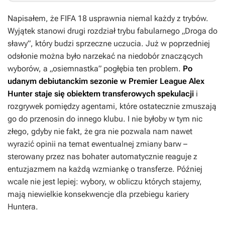
Napisałem, że
FIFA 18
usprawnia niemal każdy z trybów.
Wyjątek stanowi drugi rozdział trybu fabularnego „Droga do
sławy”, który budzi sprzeczne uczucia. Już w poprzedniej
odsłonie można było narzekać na niedobór znaczących
wyborów, a „osiemnastka” pogłębia ten problem.
Po
udanym debiutanckim sezonie w Premier League Alex
Hunter staje się obiektem transferowych spekulacji
i
rozgrywek pomiędzy agentami, które ostatecznie zmuszają
go do przenosin do innego klubu. I nie byłoby w tym nic
złego, gdyby nie fakt, że gra nie pozwala nam nawet
wyrazić opinii na temat ewentualnej zmiany barw –
sterowany przez nas bohater automatycznie reaguje z
entuzjazmem na każdą wzmiankę o transferze. Później
wcale nie jest lepiej: wybory, w obliczu których stajemy,
mają niewielkie konsekwencje dla przebiegu kariery
Huntera.