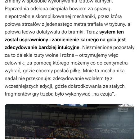
zmiany w sposobie wykonywania rzutów karnych.
Poprzednia odsłona cierpiała bowiem za sprawą
niepotrzebnie skomplikowanej mechaniki, przez którą
połowa strzałów z jedenastego metra trafiała w trybuny, a
połowa ledwo dolatywała do bramki. Teraz
system ten
został usprawniony i zamienienie karnego na gola jest
zdecydowanie bardziej intuicyjne
. Niezmienione pozostały
za to dalekie rzuty wolne i rożne – otrzymujemy więc
celownik, za pomocą którego możemy co do centymetra
wybrać, gdzie chcemy posłać piłkę. Mnie ta mechanika
nadal nie przekonuje: zdecydowanie wolałem tę z
wcześniejszych edycji, gdzie dośrodkowania ze stałych
fragmentów gry trzeba było wykonywać „na czuja”.