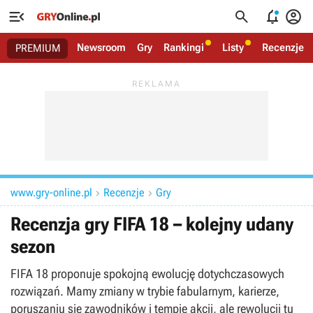




Newsroom
Gry
Rankingi
Listy
Recenzje
PREMIUM
www.gry-online.pl
Recenzje
Gry


Recenzja gry FIFA 18 – kolejny udany
sezon
FIFA 18 proponuje spokojną ewolucję dotychczasowych
rozwiązań. Mamy zmiany w trybie fabularnym, karierze,
poruszaniu się zawodników i tempie akcji, ale rewolucji tu