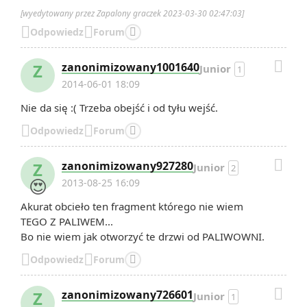
[wyedytowany przez Zapalony graczek 2023-03-30 02:47:03]


Odpowiedz
Forum


Z
zanonimizowany1001640
Junior
1
2014-06-01 18:09
Nie da się :( Trzeba obejść i od tyłu wejść.


Odpowiedz
Forum


Z
zanonimizowany927280
Junior
2
😍
2013-08-25 16:09
Akurat obcieło ten fragment którego nie wiem
TEGO Z PALIWEM...
Bo nie wiem jak otworzyć te drzwi od PALIWOWNI.


Odpowiedz
Forum


Z
zanonimizowany726601
Junior
1