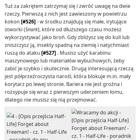
Tuż za zakrętem zatrzymaj się i zwróć uwagę na dwie
rzeczy. Pierwszą z nich jest zawieszony w powietrzu
kokon
[#526]
- w środku znajdują się małe, irytujące
stworki (
Snark
), które od dłuższego czasu możesz
wykorzystywać jako broń. Gdy zbliżysz się do kuli lub
zniszczysz ją, insekty spadną na ziemię i natychmiast
ruszą do ataku
[#527]
. Musisz użyć karabinu
maszynowego lub materiałów wybuchowych, żeby
zabić je szybko i skutecznie. Drugą interesującą rzeczą
jest półprzeźroczysta narośl, która blokuje m.in. mały
korytarz po lewej stronie. Bariera nie jest groźna i
rozsypuje się wraz z pierwszym uderzeniem łomu,
dlatego nie musisz się nią przejmować.