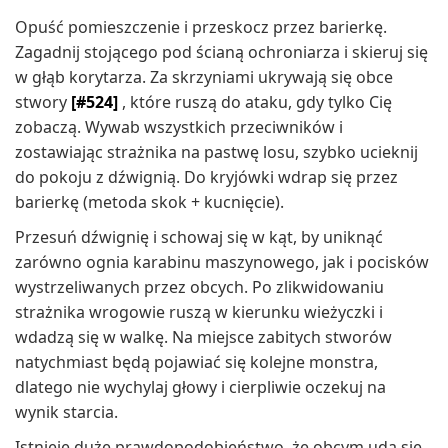
Opuść pomieszczenie i przeskocz przez barierkę.
Zagadnij stojącego pod ścianą ochroniarza i skieruj się
w głąb korytarza. Za skrzyniami ukrywają się obce
stwory
[#524]
, które ruszą do ataku, gdy tylko Cię
zobaczą. Wywab wszystkich przeciwników i
zostawiając strażnika na pastwę losu, szybko ucieknij
do pokoju z dźwignią. Do kryjówki wdrap się przez
barierkę (metoda skok + kucnięcie).
Przesuń dźwignię i schowaj się w kąt, by uniknąć
zarówno ognia karabinu maszynowego, jak i pocisków
wystrzeliwanych przez obcych. Po zlikwidowaniu
strażnika wrogowie ruszą w kierunku wieżyczki i
wdadzą się w walkę. Na miejsce zabitych stworów
natychmiast będą pojawiać się kolejne monstra,
dlatego nie wychylaj głowy i cierpliwie oczekuj na
wynik starcia.
Istnieje duże prawdopodobieństwo, że obcym uda się