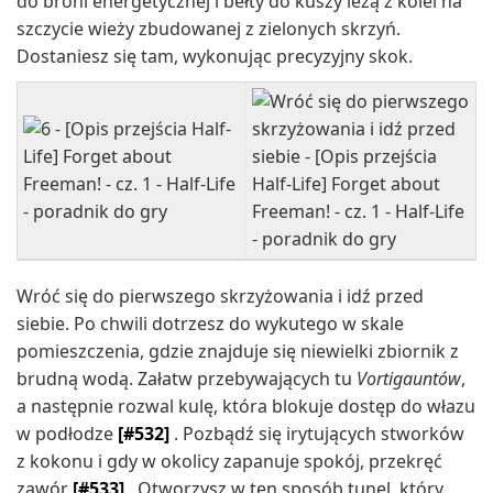
do broni energetycznej i bełty do kuszy leżą z kolei na
szczycie wieży zbudowanej z zielonych skrzyń.
Dostaniesz się tam, wykonując precyzyjny skok.
Wróć się do pierwszego skrzyżowania i idź przed
siebie. Po chwili dotrzesz do wykutego w skale
pomieszczenia, gdzie znajduje się niewielki zbiornik z
brudną wodą. Załatw przebywających tu
Vortigauntów
,
a następnie rozwal kulę, która blokuje dostęp do włazu
w podłodze
[#532]
. Pozbądź się irytujących stworków
z kokonu i gdy w okolicy zapanuje spokój, przekręć
zawór
[#533]
. Otworzysz w ten sposób tunel, który