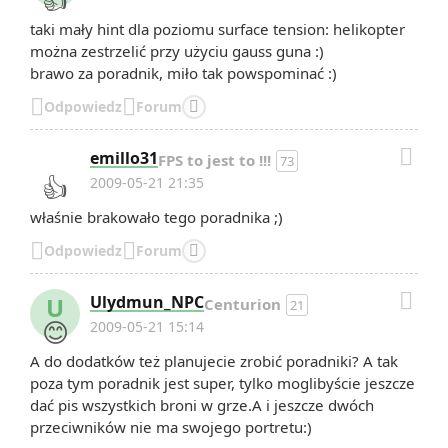
👍
taki mały hint dla poziomu surface tension: helikopter
można zestrzelić przy użyciu gauss guna :)
brawo za poradnik, miło tak powspominać :)


Odpowiedz
Forum


emillo31
FPS to jest to !!!
73
👍
2009-05-21 21:35
właśnie brakowało tego poradnika ;)


Odpowiedz
Forum


U
Ulydmun_NPC
Centurion
21
😊
2009-05-21 15:14
A do dodatków też planujecie zrobić poradniki? A tak
poza tym poradnik jest super, tylko moglibyście jeszcze
dać pis wszystkich broni w grze.A i jeszcze dwóch
przeciwników nie ma swojego portretu:)