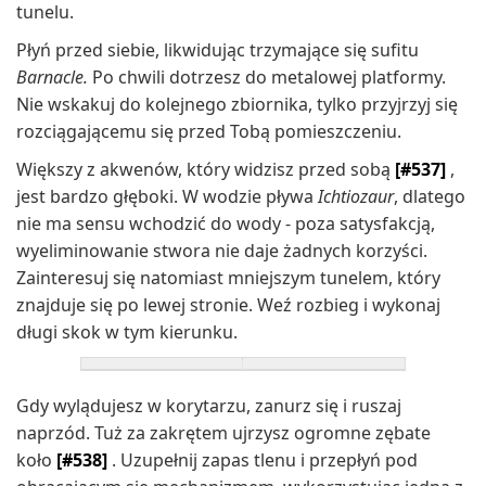
tunelu.
Płyń przed siebie, likwidując trzymające się sufitu
Barnacle.
Po chwili dotrzesz do metalowej platformy.
Nie wskakuj do kolejnego zbiornika, tylko przyjrzyj się
rozciągającemu się przed Tobą pomieszczeniu.
Większy z akwenów, który widzisz przed sobą
[#537]
,
jest bardzo głęboki. W wodzie pływa
Ichtiozaur
, dlatego
nie ma sensu wchodzić do wody - poza satysfakcją,
wyeliminowanie stwora nie daje żadnych korzyści.
Zainteresuj się natomiast mniejszym tunelem, który
znajduje się po lewej stronie. Weź rozbieg i wykonaj
długi skok w tym kierunku.
Gdy wylądujesz w korytarzu, zanurz się i ruszaj
naprzód. Tuż za zakrętem ujrzysz ogromne zębate
koło
[#538]
. Uzupełnij zapas tlenu i przepłyń pod