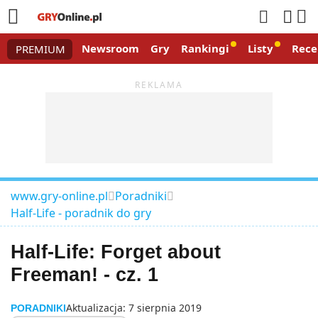




Newsroom
Gry
Rankingi
Listy
Rece
PREMIUM
www.gry-online.pl
Poradniki


Half-Life - poradnik do gry
Half-Life: Forget about
Freeman! - cz. 1
Aktualizacja:
7 sierpnia 2019
PORADNIKI