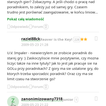
starszych gier? Zobaczymy. A jeśli chodzi o pracę nad
poradnikiem, to zależy już od samej gry. Czasem
trudno jest porównać zaangażowanie, w końcu liniowa
strzelanina to nie rozbudowana strategia, jak np.
Pokaż całą wiadomość
Empire: Total War. Mimo to Half-Life jest grą cięższą do


Odpowiedz
Forum

zrobienia od innych strzelanin, zwłaszcza jeśli wziąć
pod uwagę dzisiejsze standardy. A dlaczego? Bo przede

wszystkim jest baaaardzo długa. :)
raziel88ck
Reaver is the Key!
228
2009-05-23 21:28
U.V. Impaler - niewierzylem ze zrobicie poradnik do
starej gry :) Zaskoczyliscie mnie pozytywnie, czy mozna
liczyc takze na inne tytuly? Jak to jest jak pracuje sie na
GOLu przy poradnikach? Z gory ma sie ustalone gry, do
ktorych trzeba sporzadzic poradnik? Oraz czy ma sie
limit czasu na stworzenie go?


Odpowiedz
Forum


Z
zanonimizowany7318
Junior
1
2009-05-23 21:22