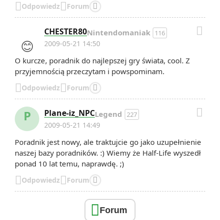


Odpowiedz
Forum


CHESTER80
Nintendomaniak
116
😊
2009-05-21 14:50
O kurcze, poradnik do najlepszej gry świata, cool. Z
przyjemnością przeczytam i powspominam.


Odpowiedz
Forum


P
Plane-iz_NPC
Legend
227
2009-05-21 14:49
Poradnik jest nowy, ale traktujcie go jako uzupełnienie
naszej bazy poradników. :) Wiemy że Half-Life wyszedł
ponad 10 lat temu, naprawdę. ;)


Odpowiedz
Forum


Forum