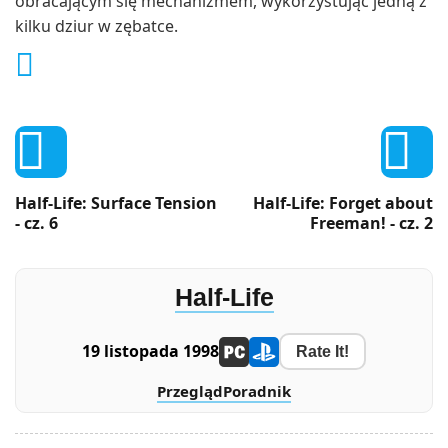
obracającym się mechanizmem, wykorzystując jedną z
kilku dziur w zębatce.



Half-Life: Surface Tension
Half-Life: Forget about
- cz. 6
Freeman! - cz. 2
Half-Life
19 listopada 1998
Rate It!
Przegląd
Poradnik