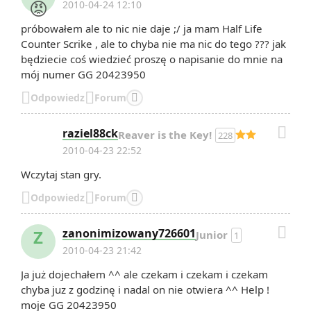
😡
2010-04-24 12:10
próbowałem ale to nic nie daje ;/ ja mam Half Life
Counter Scrike , ale to chyba nie ma nic do tego ??? jak
będziecie coś wiedzieć proszę o napisanie do mnie na
mój numer GG 20423950


Odpowiedz
Forum


raziel88ck
Reaver is the Key!
228
2010-04-23 22:52
Wczytaj stan gry.


Odpowiedz
Forum


Z
zanonimizowany726601
Junior
1
2010-04-23 21:42
Ja już dojechałem ^^ ale czekam i czekam i czekam
chyba juz z godzinę i nadal on nie otwiera ^^ Help !
moje GG 20423950