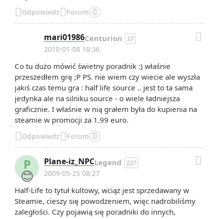


Odpowiedz
Forum


mari01986
Centurion
37
2010-01-08 18:36
Co tu dużo mówić świetny poradnik :) właśnie
przeszedłem grę ;P PS. nie wiem czy wiecie ale wyszła
jakiś czas temu gra : half life source .. jest to ta sama
jedynka ale na silniku source - o wiele ładniejsza
graficznie. I właśnie w nią grałem była do kupienia na
steamie w promocji za 1.99 euro.


Odpowiedz
Forum


P
Plane-iz_NPC
Legend
227
😊
2009-05-25 08:27
Half-Life to tytuł kultowy, wciąż jest sprzedawany w
Steamie, cieszy się powodzeniem, więc nadrobiliśmy
zaległości. Czy pojawią się poradniki do innych,