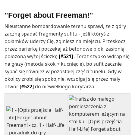
"Forget about Freeman!"
Nieustanne bombardowanie terenu sprawi, ze z góry
zaczną spadać fragmenty sufitu - jeśli któryś z
odłamków uderzy Cię, zginiesz na miejscu. Przeskocz
przez barierkę i poczekaj aż betonowe bloki zasłonią
położoną wyżej ścieżkę
[#521]
. Teraz szybko wdrap się
na głazy (metoda skok + kucnięcie), bo sufit zacznie
sypać się również w pozostałej części tunelu. Gdy w
okolicy zrobi się spokojnie, wczołgaj się przez mały
otwór
[#522]
do niewielkiego korytarza.