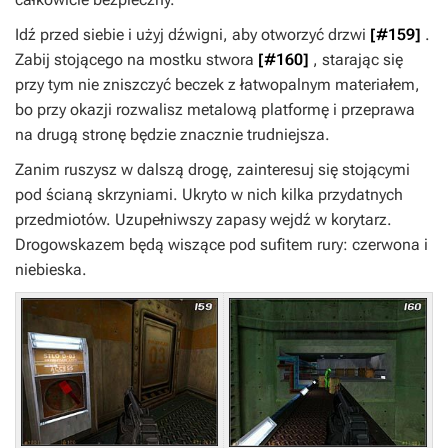
Idź przed siebie i użyj dźwigni, aby otworzyć drzwi
[#159]
.
Zabij stojącego na mostku stwora
[#160]
, starając się
przy tym nie zniszczyć beczek z łatwopalnym materiałem,
bo przy okazji rozwalisz metalową platformę i przeprawa
na drugą stronę będzie znacznie trudniejsza.
Zanim ruszysz w dalszą drogę, zainteresuj się stojącymi
pod ścianą skrzyniami. Ukryto w nich kilka przydatnych
przedmiotów. Uzupełniwszy zapasy wejdź w korytarz.
Drogowskazem będą wiszące pod sufitem rury: czerwona i
niebieska.