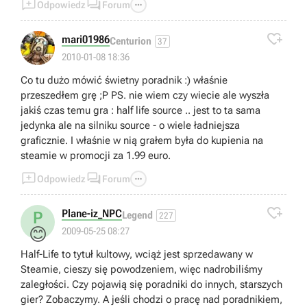



Odpowiedz
Forum

mari01986
Centurion
37
2010-01-08 18:36
Co tu dużo mówić świetny poradnik :) właśnie
przeszedłem grę ;P PS. nie wiem czy wiecie ale wyszła
jakiś czas temu gra : half life source .. jest to ta sama
jedynka ale na silniku source - o wiele ładniejsza
graficznie. I właśnie w nią grałem była do kupienia na
steamie w promocji za 1.99 euro.



Odpowiedz
Forum

Plane-iz_NPC
P
Legend
227
😊
2009-05-25 08:27
Half-Life to tytuł kultowy, wciąż jest sprzedawany w
Steamie, cieszy się powodzeniem, więc nadrobiliśmy
zaległości. Czy pojawią się poradniki do innych, starszych
gier? Zobaczymy. A jeśli chodzi o pracę nad poradnikiem,