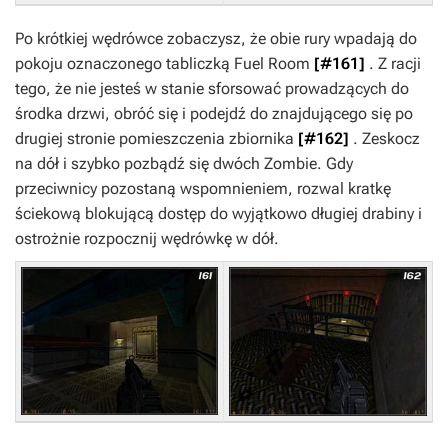
Po krótkiej wędrówce zobaczysz, że obie rury wpadają do
pokoju oznaczonego tabliczką
Fuel Room
[#161]
. Z racji
tego, że nie jesteś w stanie sforsować prowadzących do
środka drzwi, obróć się i podejdź do znajdującego się po
drugiej stronie pomieszczenia zbiornika
[#162]
. Zeskocz
na dół i szybko pozbądź się dwóch
Zombie
. Gdy
przeciwnicy pozostaną wspomnieniem, rozwal kratkę
ściekową blokującą dostęp do wyjątkowo długiej drabiny i
ostrożnie rozpocznij wędrówkę w dół.