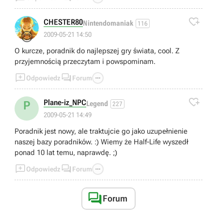

CHESTER80
Nintendomaniak
116
😊
2009-05-21 14:50
O kurcze, poradnik do najlepszej gry świata, cool. Z
przyjemnością przeczytam i powspominam.



Odpowiedz
Forum

Plane-iz_NPC
P
Legend
227
2009-05-21 14:49
Poradnik jest nowy, ale traktujcie go jako uzupełnienie
naszej bazy poradników. :) Wiemy że Half-Life wyszedł
ponad 10 lat temu, naprawdę. ;)



Odpowiedz
Forum

Forum