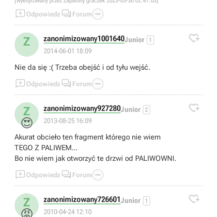
[wyedytowany przez Zapalony graczek 2023-03-30 02:47:03]



Odpowiedz
Forum

zanonimizowany1001640
Z
Junior
1
2014-06-01 18:09
Nie da się :( Trzeba obejść i od tyłu wejść.



Odpowiedz
Forum

zanonimizowany927280
Z
Junior
2
😍
2013-08-25 16:09
Akurat obcieło ten fragment którego nie wiem
TEGO Z PALIWEM...
Bo nie wiem jak otworzyć te drzwi od PALIWOWNI.



Odpowiedz
Forum

zanonimizowany726601
Z
Junior
1
😡
2010-04-24 12:10