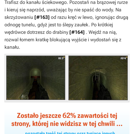
Trafisz do kanału ściekowego. Pozostań na brązowej rurze
i kieruj się naprzód, uważając by nie spaść do wody. Na
skrzyżowaniu
[#163]
od razu kręć w lewo, ignorując drugą
odnogę tunelu, gdyż jest to ślepy zaułek. Po krótkiej
wędrówce dotrzesz do drabiny
[#164]
. Wejdź na nią,
rozwal łomem kratkę blokującą wyjście i wydostań się z
kanału.
62
Zostało jeszcze
% zawartości tej
strony, której nie widzisz w tej chwili ...
... pozostała treść tej strony oraz tysiące innych