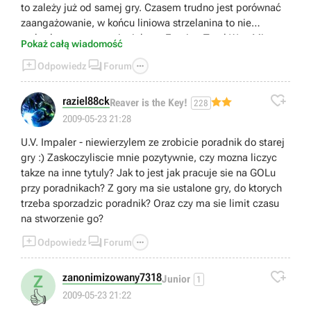
to zależy już od samej gry. Czasem trudno jest porównać
zaangażowanie, w końcu liniowa strzelanina to nie
rozbudowana strategia, jak np. Empire: Total War. Mimo to
Pokaż całą wiadomość
Half-Life jest grą cięższą do zrobienia od innych



Odpowiedz
Forum
strzelanin, zwłaszcza jeśli wziąć pod uwagę dzisiejsze
standardy. A dlaczego? Bo przede wszystkim jest

baaaardzo długa. :)
raziel88ck
Reaver is the Key!
228
2009-05-23 21:28
U.V. Impaler - niewierzylem ze zrobicie poradnik do starej
gry :) Zaskoczyliscie mnie pozytywnie, czy mozna liczyc
takze na inne tytuly? Jak to jest jak pracuje sie na GOLu
przy poradnikach? Z gory ma sie ustalone gry, do ktorych
trzeba sporzadzic poradnik? Oraz czy ma sie limit czasu
na stworzenie go?



Odpowiedz
Forum

zanonimizowany7318
Z
Junior
1
👍
2009-05-23 21:22