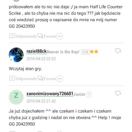
próbowałem ale to nic nie daje ;/ ja mam Half Life Counter
Scrike , ale to chyba nie ma nic do tego ??? jak będziecie
coś wiedzieć proszę o napisanie do mnie na mój numer
GG 20423950



Odpowiedz
Forum

raziel88ck
Reaver is the Key!
228
2010-04-23 22:52
Wczytaj stan gry.



Odpowiedz
Forum

zanonimizowany726601
Z
Junior
1
2010-04-23 21:42
Ja już dojechałem ^^ ale czekam i czekam i czekam
chyba juz z godzinę i nadal on nie otwiera ^^ Help ! moje
GG 20423950