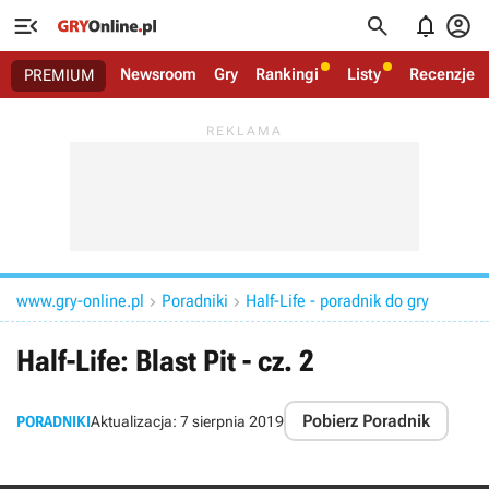




Newsroom
Gry
Rankingi
Listy
Recenzje
PREMIUM
www.gry-online.pl
Poradniki
Half-Life - poradnik do gry


Half-Life: Blast Pit - cz. 2
Pobierz Poradnik
PORADNIKI
Aktualizacja:
7 sierpnia 2019