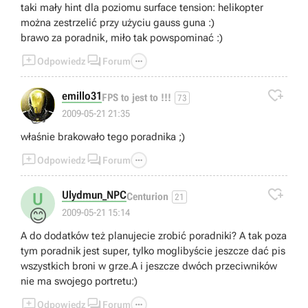
taki mały hint dla poziomu surface tension: helikopter
można zestrzelić przy użyciu gauss guna :)
brawo za poradnik, miło tak powspominać :)



Odpowiedz
Forum

emillo31
FPS to jest to !!!
73
👍
2009-05-21 21:35
właśnie brakowało tego poradnika ;)



Odpowiedz
Forum

Ulydmun_NPC
U
Centurion
21
😊
2009-05-21 15:14
A do dodatków też planujecie zrobić poradniki? A tak poza
tym poradnik jest super, tylko moglibyście jeszcze dać pis
wszystkich broni w grze.A i jeszcze dwóch przeciwników
nie ma swojego portretu:)



Odpowiedz
Forum