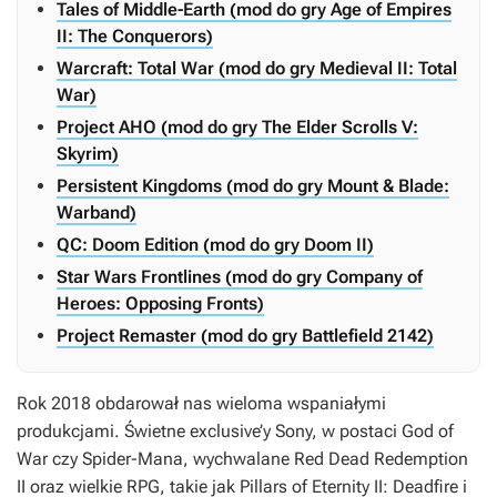
Tales of Middle-Earth (mod do gry Age of Empires
II: The Conquerors)
Warcraft: Total War (mod do gry Medieval II: Total
War)
Project AHO (mod do gry The Elder Scrolls V:
Skyrim)
Persistent Kingdoms (mod do gry Mount & Blade:
Warband)
QC: Doom Edition (mod do gry Doom II)
Star Wars Frontlines (mod do gry Company of
Heroes: Opposing Fronts)
Project Remaster (mod do gry Battlefield 2142)
Rok 2018 obdarował nas wieloma wspaniałymi
produkcjami. Świetne exclusive’y Sony, w postaci
God of
War
czy
Spider-Mana
, wychwalane
Red Dead Redemption
II
oraz wielkie RPG, takie jak
Pillars of Eternity II: Deadfire
i