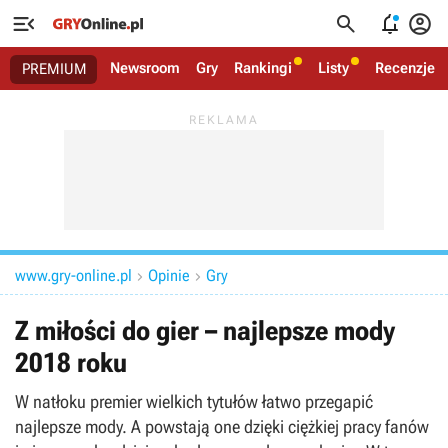




Newsroom
Gry
Rankingi
Listy
Recenzje
PREMIUM
www.gry-online.pl
Opinie
Gry


Z miłości do gier – najlepsze mody
2018 roku
W natłoku premier wielkich tytułów łatwo przegapić
najlepsze mody. A powstają one dzięki ciężkiej pracy fanów