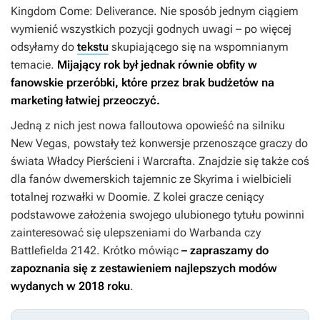
Kingdom Come: Deliverance.
Nie sposób jednym ciągiem
wymienić wszystkich pozycji godnych uwagi – po więcej
odsyłamy do
tekstu
skupiającego się na wspomnianym
temacie.
Mijający rok był jednak równie obfity w
fanowskie przeróbki, które przez brak budżetów na
marketing łatwiej przeoczyć.
Jedną z nich jest nowa falloutowa opowieść na silniku
New Vegas
, powstały też konwersje przenoszące graczy do
świata
Władcy Pierścieni
i
Warcrafta
. Znajdzie się także coś
dla fanów dwemerskich tajemnic ze
Skyrima
i wielbicieli
totalnej rozwałki w
Doomie
. Z kolei gracze ceniący
podstawowe założenia swojego ulubionego tytułu powinni
zainteresować się ulepszeniami do
Warbanda
czy
Battlefielda 2142
. Krótko mówiąc
– zapraszamy do
zapoznania się z zestawieniem najlepszych modów
wydanych w 2018 roku
.