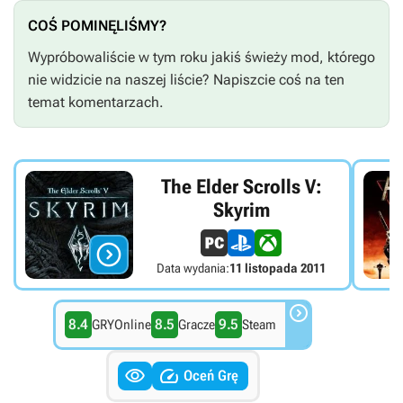
COŚ POMINĘLIŚMY?
Wypróbowaliście w tym roku jakiś świeży mod, którego
nie widzicie na naszej liście? Napiszcie coś na ten
temat komentarzach.
The Elder Scrolls V:
Skyrim

Data wydania:
11 listopada 2011

8.4
8.5
9.5
GRYOnline
Gracze
Steam


Oceń Grę