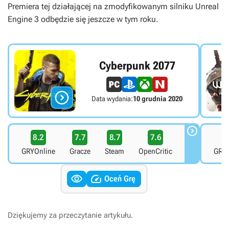
Premiera tej działającej na zmodyfikowanym silniku Unreal
Engine 3 odbędzie się jeszcze w tym roku.
Cyberpunk 2077

Data wydania:
10 grudnia 2020

8.2
7.7
8.7
7.6
9
GRYOnline
Gracze
Steam
OpenCritic
GRYO


Oceń Grę
Dziękujemy za przeczytanie artykułu.