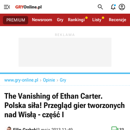




Newsroom
Gry
Rankingi
Listy
Recenzje
PREMIUM
www.gry-online.pl
Opinie
Gry


The Vanishing of Ethan Carter.
Polska siła! Przegląd gier tworzonych
nad Wisłą - część I
Filip Grabski
3 maja 2013 11:49
33