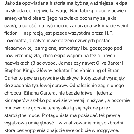
Jako że opowiadana historia ma być najważniejsza, ekipa
przykłada do niej wielką wagę. Nad fabułą pracuje pewien
amerykański pisarz (jego nazwisko poznamy za jakiś
czas), a całość ma być mocno zanurzona w klimacie weird
fiction – inspiracją jest przede wszystkim proza H.P.
Lovecrafta, z całym inwentarzem dziwnych postaci,
niesamowitej, zamglonej atmosfery i bulgoczącego pod
powierzchnią zła, choć ekipa wspomina też o innych
nazwiskach (Blackwood, James czy nawet Clive Barker i
Stephen King). Główny bohater
The Vanishing of Ethan
Carter
to pewien prywatny detektyw, który został wynajęty
do zbadania tytułowej sprawy. Odnalezienie zaginionego
chłopca, Ethana Cartera, nie będzie łatwe – jeden z
kidnaperów szybko pojawi się w wersji nieżywej, a pozornie
malownicze górskie tereny okażą się nękane przez
starożytne moce. Protagonista ma posiadać też pewną
wyjątkową umiejętność – wizualizowanie miejsc zbrodni –
która bez wątpienia znajdzie swe odbicie w rozgrywce.