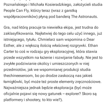
Poznańskiego i Michała Kosieradzkiego, założycieli studia
People Can Fly, którzy teraz (wraz z garstką
współpracowników) płyną pod banderą The Astronauts.
Gra, nad którą pracuje ta niewielka ekipa, jest trudna do
zaklasyfikowania. Najłatwiej do tego celu użyć innego, już
istniejącego, tytułu. Chmielarz sam wspomina o
Dear
Esther
, ale z większą ilością właściwej rozgrywki.
Ethan
Carter
to coś w rodzaju gry eksploracyjnej, która stawia
przede wszystkim na łażenie i rozwijanie fabuły. Nie jest to
zwykłe podziwianie okolicy i umieszczonych w niej
przedmiotów, jak we wspomnianej produkcji studia
thechineeseroom, bo po drodze zaskoczą nas jakieś
łamigłówki, być może też proste elementy zręcznościowe.
Najważniejsza jednak będzie eksploracja (być może
oficjalnie pojawi się nowy gatunek – explorer? Skoro są
platformery i shootery, to kto wie?).