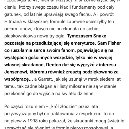
cieniu, którzy swego czasu kładli fundamenty pod cały
gatunek, od lat nie uprawiają swego fachu. A i powrót
Hitmana
w klasycznej formule zapewne ucieszyłby ten
odłam fanów, których nie przekonała do siebie
piaskownicowa nowa trylogia.
Tymczasem Snake
pozostaje na przedłużającej się emeryturze, Sam Fisher
co rusz łamie serca swoim fanom, pojawiając się na
występach gościnnych wszędzie, tylko nie w swojej
własnej skradance, Denton dał się wygryźć z interesu
Jensenowi, któremu również zresztą podziękowano za
współpracę...
a Garrett, jak się usunął w mrok siedem lat
temu, tak żadne błagania i listy miłosne nie są w stanie
przekonać go do wyjścia na światło dzienne.
Po części rozumiem – „król złodziei” przez lata
przyzwyczajony był do traktowania z respektem. To on
najpierw w 1998 roku pokazał, że skradanki mogą świetnie
sprawdzać się również w formie pierwszoosobowej, a