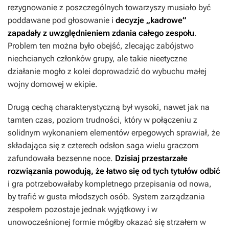
rezygnowanie z poszczególnych towarzyszy musiało być
poddawane pod głosowanie i
decyzje „kadrowe”
zapadały z uwzględnieniem zdania całego zespołu
.
Problem ten można było obejść, zlecając zabójstwo
niechcianych członków grupy, ale takie nieetyczne
działanie mogło z kolei doprowadzić do wybuchu małej
wojny domowej w ekipie.
Drugą cechą charakterystyczną był wysoki, nawet jak na
tamten czas, poziom trudności, który w połączeniu z
solidnym wykonaniem elementów erpegowych sprawiał, że
składająca się z czterech odsłon saga wielu graczom
zafundowała bezsenne noce.
Dzisiaj przestarzałe
rozwiązania powodują, że łatwo się od tych tytułów odbić
i gra potrzebowałaby kompletnego przepisania od nowa,
by trafić w gusta młodszych osób. System zarządzania
zespołem pozostaje jednak wyjątkowy i w
unowocześnionej formie mógłby okazać się strzałem w