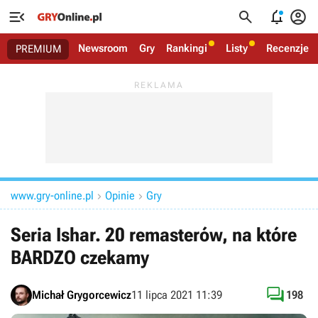




Newsroom
Gry
Rankingi
Listy
Recenzje
PREMIUM
www.gry-online.pl
Opinie
Gry


Seria Ishar. 20 remasterów, na które
BARDZO czekamy

Michał Grygorcewicz
11 lipca 2021 11:39
198