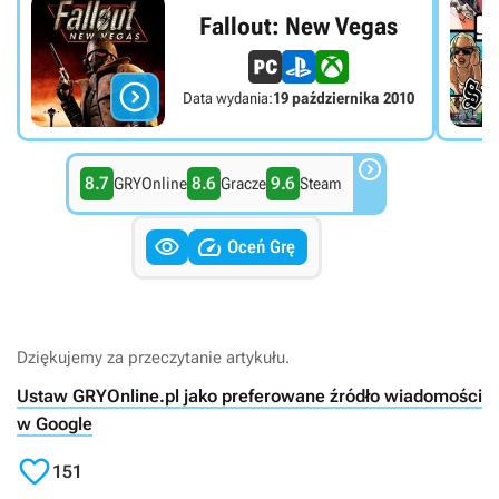
Fallout: New Vegas

Data wydania:
19 października 2010

8.7
8.6
9.6
GRYOnline
Gracze
Steam


Oceń Grę
Dziękujemy za przeczytanie artykułu.
Ustaw GRYOnline.pl jako preferowane źródło wiadomości
w Google

151