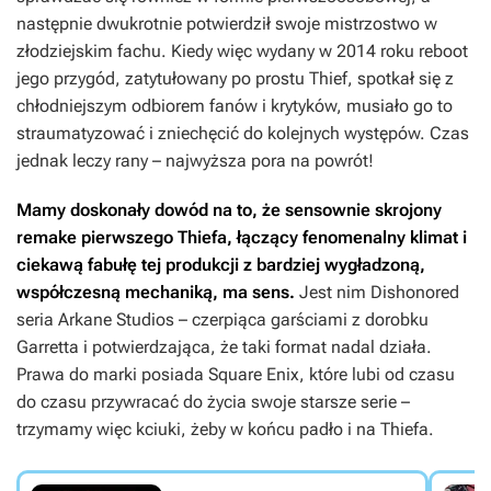
następnie dwukrotnie potwierdził swoje mistrzostwo w
złodziejskim fachu. Kiedy więc wydany w 2014 roku reboot
jego przygód, zatytułowany po prostu
Thief,
spotkał się z
chłodniejszym odbiorem fanów i krytyków, musiało go to
straumatyzować i zniechęcić do kolejnych występów. Czas
jednak leczy rany – najwyższa pora na powrót!
Mamy doskonały dowód na to, że sensownie skrojony
remake pierwszego
Thiefa
, łączący fenomenalny klimat i
ciekawą fabułę tej produkcji z bardziej wygładzoną,
współczesną mechaniką, ma sens.
Jest nim
Dishonored
seria Arkane Studios – czerpiąca garściami z dorobku
Garretta i potwierdzająca, że taki format nadal działa.
Prawa do marki posiada Square Enix, które lubi od czasu
do czasu przywracać do życia swoje starsze serie –
trzymamy więc kciuki, żeby w końcu padło i na
Thiefa
.