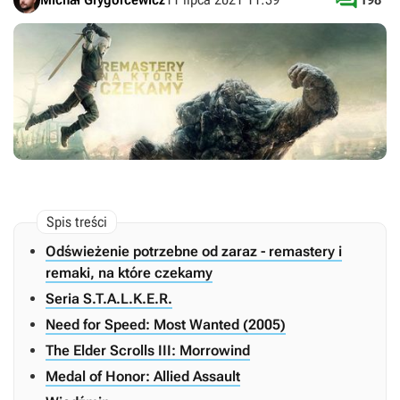

Odświeżenie potrzebne od zaraz - remastery i
remaki, na które czekamy
Seria S.T.A.L.K.E.R.
Need for Speed: Most Wanted (2005)
The Elder Scrolls III: Morrowind
Medal of Honor: Allied Assault