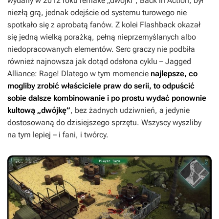
wydany w 2012 roku remake „dwójki”,
Back in Action
, był
niezłą grą, jednak odejście od systemu turowego nie
spotkało się z aprobatą fanów. Z kolei
Flashback
okazał
się jedną wielką porażką, pełną nieprzemyślanych albo
niedopracowanych elementów. Serc graczy nie podbiła
również najnowsza jak dotąd odsłona cyklu –
Jagged
Alliance: Rage!
Dlatego w tym momencie
najlepsze, co
mogliby zrobić właściciele praw do serii, to odpuścić
sobie dalsze kombinowanie i po prostu wydać ponownie
kultową „dwójkę”
, bez żadnych udziwnień, a jedynie
dostosowaną do dzisiejszego sprzętu. Wszyscy wyszliby
na tym lepiej – i fani, i twórcy.