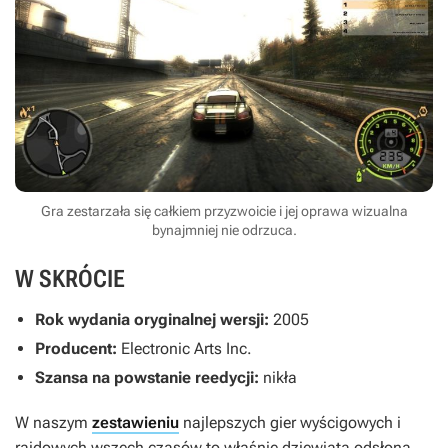
Gra zestarzała się całkiem przyzwoicie i jej oprawa wizualna
bynajmniej nie odrzuca.
W SKRÓCIE
Rok wydania oryginalnej wersji:
2005
Producent:
Electronic Arts Inc.
Szansa na powstanie reedycji:
nikła
W naszym
zestawieniu
najlepszych gier wyścigowych i
rajdowych wszech czasów to właśnie dziewiąta odsłona