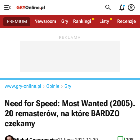




Newsroom
Gry
Rankingi
Listy
Recenzje
PREMIUM
www.gry-online.pl
Opinie
Gry


Need for Speed: Most Wanted (2005).
20 remasterów, na które BARDZO
czekamy
Michał Grygorcewicz
11 lipca 2021 11:39
198