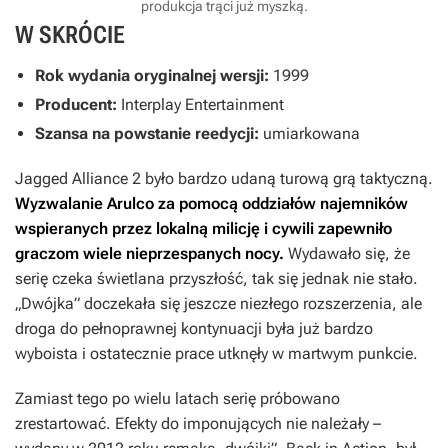
produkcja trąci już myszką.
W SKRÓCIE
Rok wydania oryginalnej wersji:
1999
Producent:
Interplay Entertainment
Szansa na powstanie reedycji:
umiarkowana
Jagged Alliance 2
było bardzo udaną turową grą taktyczną.
Wyzwalanie Arulco za pomocą oddziałów najemników
wspieranych przez lokalną milicję i cywili zapewniło
graczom wiele nieprzespanych nocy.
Wydawało się, że
serię czeka świetlana przyszłość, tak się jednak nie stało.
„Dwójka” doczekała się jeszcze niezłego rozszerzenia, ale
droga do pełnoprawnej kontynuacji była już bardzo
wyboista i ostatecznie prace utknęły w martwym punkcie.
Zamiast tego po wielu latach serię próbowano
zrestartować. Efekty do imponujących nie należały –