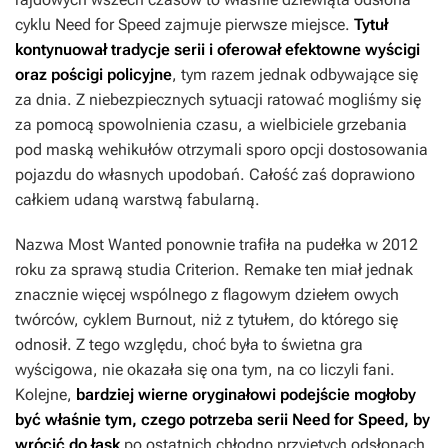
cyklu
Need for Speed
zajmuje pierwsze miejsce.
Tytuł
kontynuował tradycje serii i oferował efektowne wyścigi
oraz pościgi policyjne
, tym razem jednak odbywające się
za dnia. Z niebezpiecznych sytuacji ratować mogliśmy się
za pomocą spowolnienia czasu, a wielbiciele grzebania
pod maską wehikułów otrzymali sporo opcji dostosowania
pojazdu do własnych upodobań. Całość zaś doprawiono
całkiem udaną warstwą fabularną.
Nazwa
Most Wanted
ponownie trafiła na pudełka w 2012
roku za sprawą studia Criterion. Remake ten miał jednak
znacznie więcej wspólnego z flagowym dziełem owych
twórców, cyklem
Burnout
, niż z tytułem, do którego się
odnosił. Z tego względu, choć była to świetna gra
wyścigowa, nie okazała się ona tym, na co liczyli fani.
Kolejne,
bardziej wierne oryginałowi podejście mogłoby
być właśnie tym, czego potrzeba serii
Need for Speed
, by
wrócić do łask
po ostatnich chłodno przyjętych odsłonach.