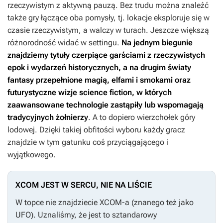
rzeczywistym z aktywną pauzą. Bez trudu można znaleźć
także gry łączące oba pomysły, tj. lokacje eksploruje się w
czasie rzeczywistym, a walczy w turach. Jeszcze większą
różnorodność widać w settingu.
Na jednym biegunie
znajdziemy tytuły czerpiące garściami z rzeczywistych
epok i wydarzeń historycznych, a na drugim światy
fantasy przepełnione magią, elfami i smokami oraz
futurystyczne wizje science fiction, w których
zaawansowane technologie zastąpiły lub wspomagają
tradycyjnych żołnierzy
. A to dopiero wierzchołek góry
lodowej. Dzięki takiej obfitości wyboru każdy gracz
znajdzie w tym gatunku coś przyciągającego i
wyjątkowego.
XCOM JEST W SERCU, NIE NA LIŚCIE
W topce nie znajdziecie
XCOM-a
(znanego też jako
UFO
). Uznaliśmy, że jest to sztandarowy