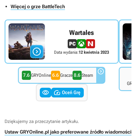
Więcej o grze BattleTech
Wartales

Data wydania:
12 kwietnia 2023

7.6
6.6
8.6
8
GRYOnline
Gracze
Steam
GRYO


Oceń Grę
Dziękujemy za przeczytanie artykułu.
Ustaw GRYOnline.pl jako preferowane źródło wiadomości