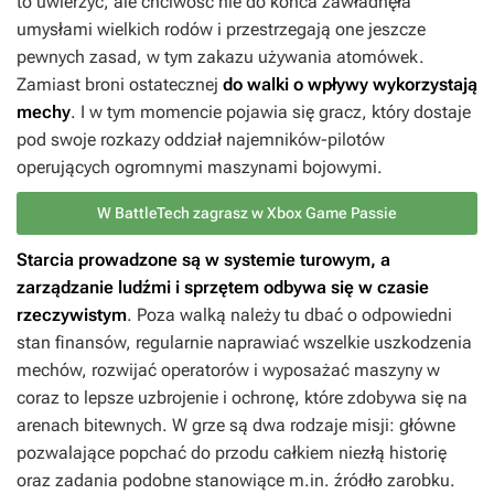
to uwierzyć, ale chciwość nie do końca zawładnęła
umysłami wielkich rodów i przestrzegają one jeszcze
pewnych zasad, w tym zakazu używania atomówek.
Zamiast broni ostatecznej
do walki o wpływy wykorzystają
mechy
. I w tym momencie pojawia się gracz, który dostaje
pod swoje rozkazy oddział najemników-pilotów
operujących ogromnymi maszynami bojowymi.
W BattleTech zagrasz w Xbox Game Passie
Starcia prowadzone są w systemie turowym, a
zarządzanie ludźmi i sprzętem odbywa się w czasie
rzeczywistym
. Poza walką należy tu dbać o odpowiedni
stan finansów, regularnie naprawiać wszelkie uszkodzenia
mechów, rozwijać operatorów i wyposażać maszyny w
coraz to lepsze uzbrojenie i ochronę, które zdobywa się na
arenach bitewnych. W grze są dwa rodzaje misji: główne
pozwalające popchać do przodu całkiem niezłą historię
oraz zadania podobne stanowiące m.in. źródło zarobku.