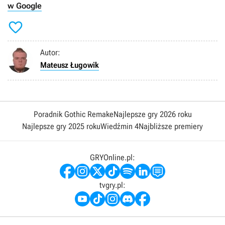
w Google

Autor:
Mateusz Ługowik
Poradnik Gothic Remake
Najlepsze gry 2026 roku
Najlepsze gry 2025 roku
Wiedźmin 4
Najbliższe premiery
GRYOnline.pl:
tvgry.pl: