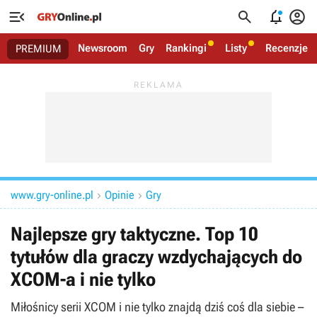




Newsroom
Gry
Rankingi
Listy
Recenzje
PREMIUM
www.gry-online.pl
Opinie
Gry


Najlepsze gry taktyczne. Top 10
tytułów dla graczy wzdychających do
XCOM-a i nie tylko
Miłośnicy serii XCOM i nie tylko znajdą dziś coś dla siebie –