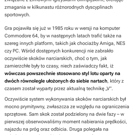
zmagania w kilkunastu różnorodnych dyscyplinach
sportowych.
Gra pojawiła się już w 1985 roku w wersji na komputer
Commodore 64, by w następnych latach trafić także na
szereg innych platform, takich jak chociażby Amiga, NES
czy PC. Wśród dostępnych konkurencji nie zabrakło
oczywiście skoków narciarskich, choć o tym, jak
zamierzchłe były to czasy, niech zaświadczy fakt, iż
wówczas powszechnie stosowano styl lotu oparty na
dwóch równolegle ułożonych do siebie nartach
, który z
czasem został wyparty przez aktualną technikę „V”.
Oczywiście system wykonywania skoków narciarskich był
mocno prymitywny, zwłaszcza ze względu na ograniczenia
sprzętowe. Sam skok został podzielony na dwie fazy – w
pierwszej obserwowaliśmy moment nabierania prędkości,
najazdu na próg oraz odbicia. Druga polegała na