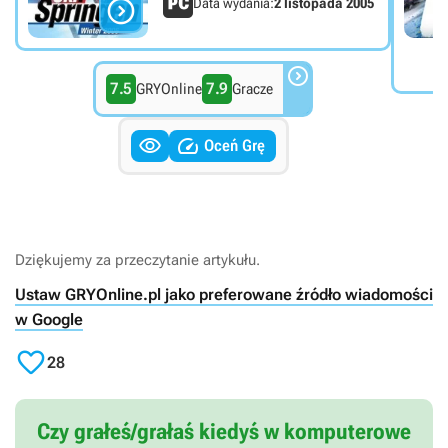

Data wydania:
2 listopada 2005

7.5
7.9
GRYOnline
Gracze


Oceń Grę
Dziękujemy za przeczytanie artykułu.
Ustaw GRYOnline.pl jako preferowane źródło wiadomości
w Google

28
Czy grałeś/grałaś kiedyś w komputerowe