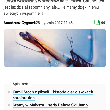
których wcielaliśmy w skoczków narciarskich. Gatunek ten
jest już dzisiaj zapomniany, ale... ile mamy dzięki niemu
świetnych wspomnień!

Amadeusz Cyganek
28 stycznia 2017 11:45
44
Kamil Stoch z pikseli – historia gier o skokach
narciarskich
Gramy w Małysza – seria Deluxe Ski Jump