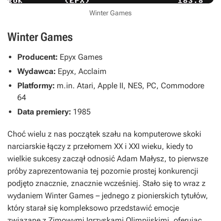
Winter Games
Winter Games
Producent:
Epyx Games
Wydawca:
Epyx, Acclaim
Platformy:
m.in. Atari, Apple II, NES, PC, Commodore
64
Data premiery:
1985
Choć wielu z nas początek szału na komputerowe skoki
narciarskie łączy z przełomem XX i XXI wieku, kiedy to
wielkie sukcesy zaczął odnosić Adam Małysz, to pierwsze
próby zaprezentowania tej pozornie prostej konkurencji
podjęto znacznie, znacznie wcześniej. Stało się to wraz z
wydaniem
Winter Games
– jednego z pionierskich tytułów,
który starał się kompleksowo przedstawić emocje
związane z Zimowymi Igrzyskami Olimpijskimi, oferując