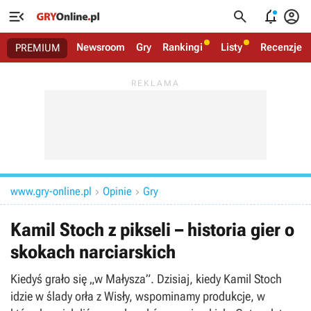




Newsroom
Gry
Rankingi
Listy
Recenzje
PREMIUM
www.gry-online.pl
Opinie
Gry


Kamil Stoch z pikseli – historia gier o
skokach narciarskich
Kiedyś grało się „w Małysza”. Dzisiaj, kiedy Kamil Stoch
idzie w ślady orła z Wisły, wspominamy produkcje, w