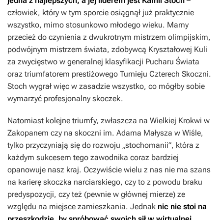
jedna z najlepszych, a jej liderem jest Kamil Stoch
–
człowiek, który w tym sporcie osiągnął już praktycznie
wszystko, mimo stosunkowo młodego wieku. Mamy
przecież do czynienia z dwukrotnym mistrzem olimpijskim,
podwójnym mistrzem świata, zdobywcą Kryształowej Kuli
za zwycięstwo w generalnej klasyfikacji Pucharu Świata
oraz triumfatorem prestiżowego Turnieju Czterech Skoczni.
Stoch wygrał więc w zasadzie wszystko, co mógłby sobie
wymarzyć profesjonalny skoczek.
Natomiast kolejne triumfy, zwłaszcza na Wielkiej Krokwi w
Zakopanem czy na skoczni im. Adama Małysza w Wiśle,
tylko przyczyniają się do rozwoju „stochomanii”, która z
każdym sukcesem tego zawodnika coraz bardziej
opanowuje nasz kraj. Oczywiście wielu z nas nie ma szans
na karierę skoczka narciarskiego, czy to z powodu braku
predyspozycji, czy też (pewnie w głównej mierze) ze
względu na miejsce zamieszkania. Jednak
nic nie stoi na
przeszkodzie, by spróbować swoich sił w wirtualnej