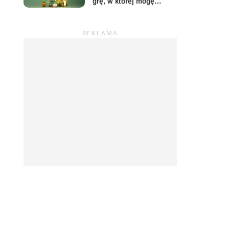
grę, w której mogę
prowadzić sklep z
roślinami i odpocząć od
wszystkiego