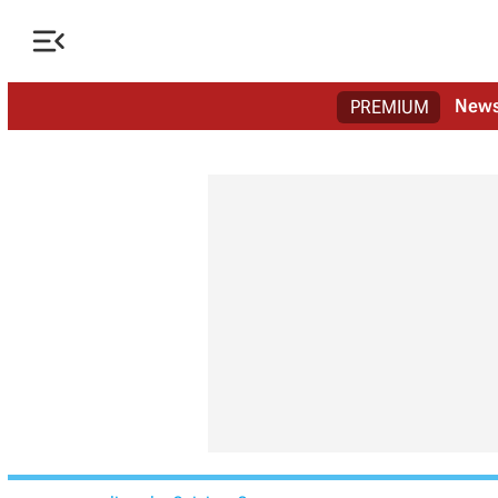

New
PREMIUM