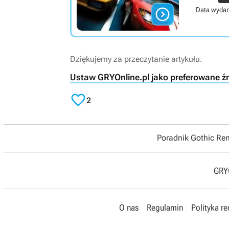

Data wydan
Dziękujemy za przeczytanie artykułu.
Ustaw GRYOnline.pl jako preferowane ź

2
Poradnik Gothic R
GRYO
O nas
Regulamin
Polityka r