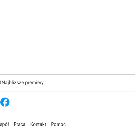



Data wydania:
8 lutego 2011
4
Najbliższe premiery
spół
Praca
Kontakt
Pomoc