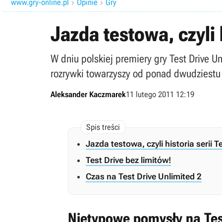
www.gry-online.pl
Opinie
Gry


Jazda testowa, czyli h
W dniu polskiej premiery gry Test Drive U
rozrywki towarzyszy od ponad dwudziestu 
Aleksander Kaczmarek
11 lutego 2011 12:19
Jazda testowa, czyli historia serii Te
Test Drive bez limitów!
Czas na Test Drive Unlimited 2
Nietypowe pomysły na Tes