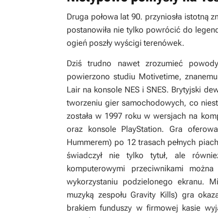
Druga połowa lat 90. przyniosła istotną 
postanowiła nie tylko powrócić do legenda
ogień poszły wyścigi terenówek.
Dziś trudno nawet zrozumieć powody
powierzono studiu Motivetime, znanemu
Lair
na konsole NES i SNES. Brytyjski de
tworzeniu gier samochodowych, co niest
została w 1997 roku w wersjach na ko
oraz konsole PlayStation. Gra ofero
Hummerem) po 12 trasach pełnych piachu,
świadczył nie tylko tytuł, ale równ
komputerowymi przeciwnikami można 
wykorzystaniu podzielonego ekranu. M
muzyką zespołu Gravity Kills) gra okaz
brakiem funduszy w firmowej kasie wy