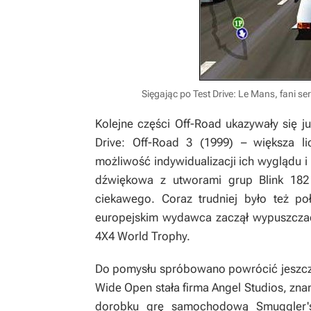
Sięgając po Test Drive: Le Mans, fani se
Kolejne części Off-Road ukazywały się j
Drive: Off-Road 3 (1999) – większa 
możliwość indywidualizacji ich wyglądu i
dźwiękowa z utworami grup Blink 182
ciekawego. Coraz trudniej było też poł
europejskim wydawca zaczął wypuszczać 
4X4 World Trophy.
Do pomysłu spróbowano powrócić jeszcze 
Wide Open stała firma Angel Studios, zna
dorobku grę samochodową Smuggler's R