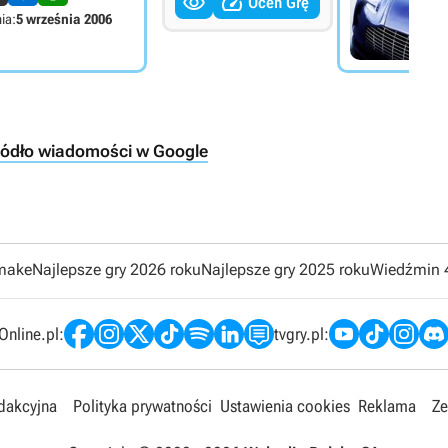


Oceń Grę
ia:
5 września 2006
ródło wiadomości w Google
emake
Najlepsze gry 2026 roku
Najlepsze gry 2025 roku
Wiedźmin 
nline.pl:
tvgry.pl:
edakcyjna
Polityka prywatności
Ustawienia cookies
Reklama
Ze