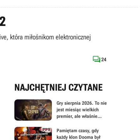
 2
ive, która miłośnikom elektronicznej

24
NAJCHĘTNIEJ CZYTANE
Gry sierpnia 2026. To nie
jest miesiąc wielkich
premier, ale właśnie
dlatego warto przyjrzeć
mu się uważniej
Pamiętam czasy, gdy
każdy klon Dooma był