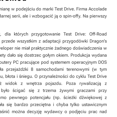
zmianę w podejściu do marki
Test Drive
. Firma Accolade
rnej serii, ale i wzbogacić ją o spin-offy. Na pierwszy
, dla których przygotowanie
Test Drive: Off-Road
 przede wszystkim z adaptacji przygodówki
Dragon's
weloper nie miał praktycznie żadnego doświadczenia w
ety dało się dostrzec gołym okiem. Produkcja wydana
mputery PC pracujące pod systemem operacyjnym DOS
wała przejażdżki 8 samochodami terenowymi (w tym
 błota i śniegu. O przynależności do cyklu
Test Drive
ież widok z wnętrza pojazdu. Poza rywalizacją z
było ścigać się z trzema żywymi graczami przy
imo pewnego potencjału (np. ścieżki dźwiękowej z
ała się bardzo przeciętna i chyba tylko ustawicznym
jaśnić można decyzję wydawcy o podjęciu prac nad