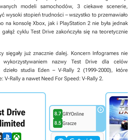
nowanych modeli samochodów, 3 ciekawe scenerie,
yć wysoki stopień trudności – wszystko to przemawiało
na konsolę Xbox, jak i PlayStation 2 nie była jednak
gałąź cyklu Test Drive zakończyła się na teoretycznie
sięgały już znacznie dalej. Koncern Infogrames nie
 wykorzystywaniem nazwy Test Drive dla celów
dzieło studia Eden – V-Rally 2 (1999-2000), które
: V-Rally a nawet Need For Speed: V-Rally 2.

t Drive
8.7
GRYOnline
limited
8.5
Gracze