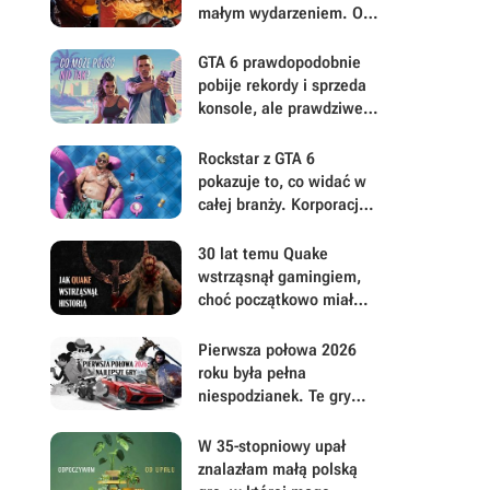
małym wydarzeniem. Oto
moje mniej oczywiste
FPS-y lat 90.
GTA 6 prawdopodobnie
pobije rekordy i sprzeda
konsole, ale prawdziwe
pytanie brzmi, ile gracze
będą musieli mu
Rockstar z GTA 6
wybaczyć
pokazuje to, co widać w
całej branży. Korporacje
coraz mniej przejmują się
graczami
30 lat temu Quake
wstrząsnął gamingiem,
choć początkowo miał
być zupełnie inną grą
Pierwsza połowa 2026
roku była pełna
niespodzianek. Te gry
najbardziej zasłużyły na
uwagę i Wasz czas
W 35-stopniowy upał
znalazłam małą polską