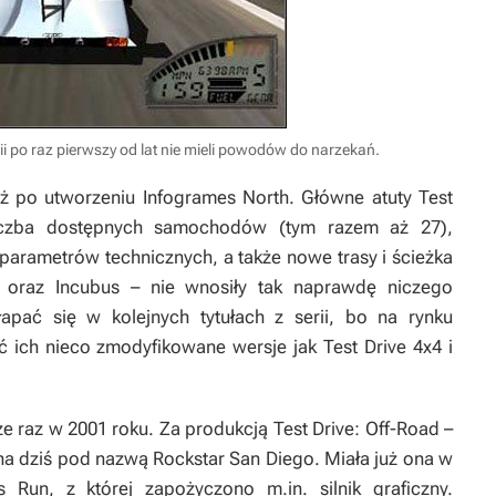
rii po raz pierwszy od lat nie mieli powodów do narzekań.
uż po utworzeniu Infogrames North. Główne atuty Test
liczba dostępnych samochodów (tym razem aż 27),
 parametrów technicznych, a także nowe trasy i ścieżka
 oraz Incubus – nie wnosiły tak naprawdę niczego
apać się w kolejnych tytułach z serii, bo na rynku
ich nieco zmodyfikowane wersje jak Test Drive 4x4 i
raz w 2001 roku. Za produkcją Test Drive: Off-Road –
na dziś pod nazwą Rockstar San Diego. Miała już ona w
un, z której zapożyczono m.in. silnik graficzny.