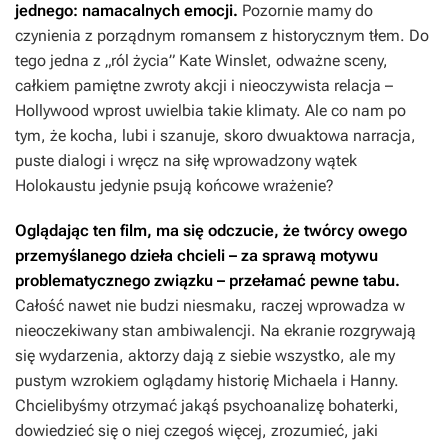
jednego: namacalnych emocji.
Pozornie mamy do
czynienia z porządnym romansem z historycznym tłem. Do
tego jedna z „ról życia” Kate Winslet, odważne sceny,
całkiem pamiętne zwroty akcji i nieoczywista relacja –
Hollywood wprost uwielbia takie klimaty. Ale co nam po
tym, że kocha, lubi i szanuje, skoro dwuaktowa narracja,
puste dialogi i wręcz na siłę wprowadzony wątek
Holokaustu jedynie psują końcowe wrażenie?
Oglądając ten film, ma się odczucie, że twórcy owego
przemyślanego dzieła chcieli – za sprawą motywu
problematycznego związku – przełamać pewne tabu.
Całość nawet nie budzi niesmaku, raczej wprowadza w
nieoczekiwany stan ambiwalencji. Na ekranie rozgrywają
się wydarzenia, aktorzy dają z siebie wszystko, ale my
pustym wzrokiem oglądamy historię Michaela i Hanny.
Chcielibyśmy otrzymać jakąś psychoanalizę bohaterki,
dowiedzieć się o niej czegoś więcej, zrozumieć, jaki