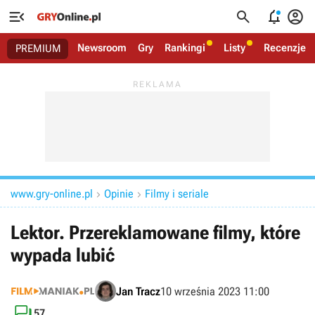




Newsroom
Gry
Rankingi
Listy
Recenzje
PREMIUM
www.gry-online.pl
Opinie
Filmy i seriale


Lektor. Przereklamowane filmy, które
wypada lubić
Jan Tracz
10 września 2023 11:00

57