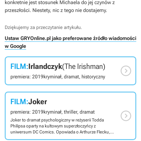
konkretnie jest stosunek Michaela do jej czynów z
przeszłości. Niestety, nic z tego nie dostajemy.
Dziękujemy za przeczytanie artykułu.
Ustaw GRYOnline.pl jako preferowane źródło wiadomości
w Google
FILM:
Irlandczyk
(The Irishman)

premiera: 2019
kryminał, dramat, historyczny
FILM:
Joker

premiera: 2019
kryminał, thriller, dramat
Joker to dramat psychologiczny w reżyserii Todda
Philipsa oparty na kultowym superzłoczyńcy z
uniwersum DC Comics. Opowiada o Arthurze Flecku,
psychicznie chorym komiku z Gotham City powoli