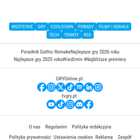
WSZYSTKIE
GRY
COOLDOWN
PORADY
FILMY I SERIALE
TECH
TEMATY
RSS
Poradnik Gothic Remake
Najlepsze gry 2026 roku
Najlepsze gry 2025 roku
Wiedźmin 4
Najbliższe premiery
GRYOnline.pl:
tvgry.pl:
O nas
Regulamin
Polityka redakcyjna
Polityka prywatności
Ustawienia cookies
Reklama
Zespół