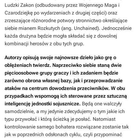
Ludzki Zakon (odbudowany przez Wojennego Maga i
Czarodziejkę po wydarzeniach z drugiej części) oraz
zrzeszające różnorodne potwory stronnictwo określające
siebie mianem Rozkutych (ang. Unchained). Jednocześnie
każda drużyna będzie mogła składać się z dowolnej
kombinacji herosów z obu tych grup.
Autorzy opisują swoje najnowsze dzieło jako grę o
oblężeniach twierdz. Naprzeciwko siebie staną dwie
pięcioosobowe grupy graczy i ich zadaniem będzie
zarówno obrona własnej bazy, jak i przeprowadzanie
ataków na centrum dowodzenia przeciwników. W obu
przypadkach wspomogą ich sterowane przez sztuczną
inteligencję jednostki sojusznicze.
Będą one walczyły
samodzielnie, a my jedynie zdecydujemy o tym jakie ich
typu przywołać i którą ścieżką je posłać. Natomiast
kontrolowanie samego bohatera rozwiązane zostanie tak
jak w poprzednich odsłonach cyklu, czyli przypominać