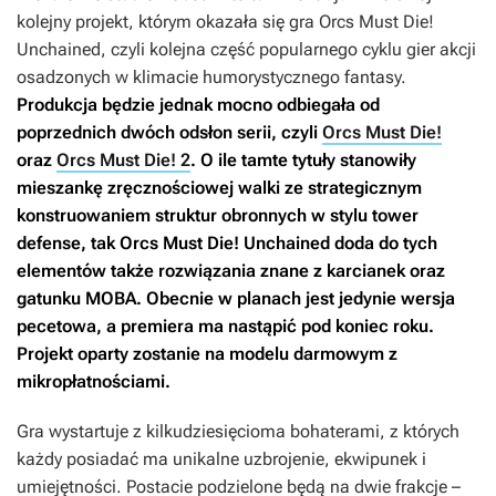
kolejny projekt, którym okazała się gra
Orcs Must Die!
Unchained
, czyli kolejna część popularnego cyklu gier akcji
osadzonych w klimacie humorystycznego fantasy.
Produkcja będzie jednak mocno odbiegała od
poprzednich dwóch odsłon serii, czyli
Orcs Must Die!
oraz
Orcs Must Die! 2
. O ile tamte tytuły stanowiły
mieszankę zręcznościowej walki ze strategicznym
konstruowaniem struktur obronnych w stylu tower
defense, tak
Orcs Must Die! Unchained
doda do tych
elementów także rozwiązania znane z karcianek oraz
gatunku MOBA. Obecnie w planach jest jedynie wersja
pecetowa, a premiera ma nastąpić pod koniec roku.
Projekt oparty zostanie na modelu darmowym z
mikropłatnościami.
Gra wystartuje z kilkudziesięcioma bohaterami, z których
każdy posiadać ma unikalne uzbrojenie, ekwipunek i
umiejętności. Postacie podzielone będą na dwie frakcje –