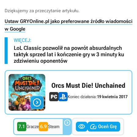
Dziękujemy za przeczytanie artykułu.
Ustaw GRYOnline.pl jako preferowane źródło wiadomości
w Google
WIĘCEJ:
LoL Classic pozwolił na powrót absurdalnych
taktyk sprzed lat i kończenie gry w 3 minuty ku
zdziwieniu oponentów
Orcs Must Die! Unchained
Koniec działania:
19 kwietnia 2017




7.1
6.9
Oceń Grę
Gracze
Steam