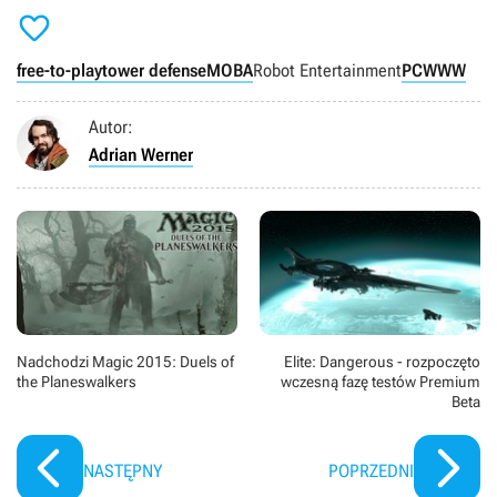

free-to-play
tower defense
MOBA
Robot Entertainment
PC
WWW
Autor:
Adrian Werner
Nadchodzi Magic 2015: Duels of
Elite: Dangerous - rozpoczęto
the Planeswalkers
wczesną fazę testów Premium
Beta
NASTĘPNY
POPRZEDNI