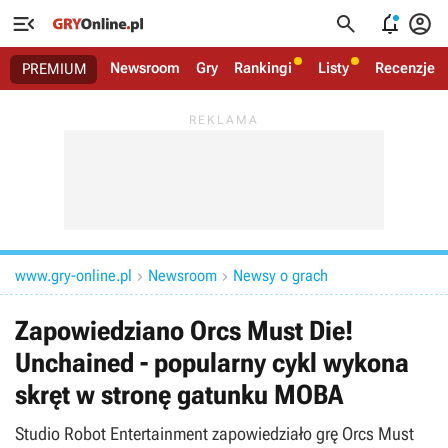




Newsroom
Gry
Rankingi
Listy
Recenzje
PREMIUM
www.gry-online.pl
Newsroom
Newsy o grach


Zapowiedziano Orcs Must Die!
Unchained - popularny cykl wykona
skręt w stronę gatunku MOBA
Studio Robot Entertainment zapowiedziało grę Orcs Must