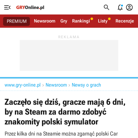




Newsroom
Gry
Rankingi
Listy
Recenzje
PREMIUM
www.gry-online.pl
Newsroom
Newsy o grach


Zaczęło się dziś, gracze mają 6 dni,
by na Steam za darmo zdobyć
znakomity polski symulator
Przez kilka dni na Steamie można zgarnąć polski Car