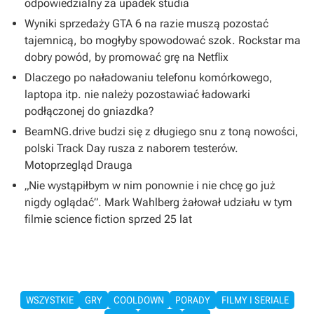
odpowiedzialny za upadek studia
Wyniki sprzedaży GTA 6 na razie muszą pozostać
tajemnicą, bo mogłyby spowodować szok. Rockstar ma
dobry powód, by promować grę na Netflix
Dlaczego po naładowaniu telefonu komórkowego,
laptopa itp. nie należy pozostawiać ładowarki
podłączonej do gniazdka?
BeamNG.drive budzi się z długiego snu z toną nowości,
polski Track Day rusza z naborem testerów.
Motoprzegląd Drauga
„Nie wystąpiłbym w nim ponownie i nie chcę go już
nigdy oglądać”. Mark Wahlberg żałował udziału w tym
filmie science fiction sprzed 25 lat
WSZYSTKIE
GRY
COOLDOWN
PORADY
FILMY I SERIALE