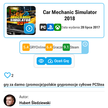
Car Mechanic Simulator
2018

Data wydania:
28 lipca 2017

5.4
6.4
9.1
GRYOnline
Gracze
Steam


Oceń Grę

2
gry za darmo (promocje)
polskie gry
promocje cyfrowe PC
Steam 
Autor:
Hubert Śledziewski