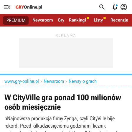




Newsroom
Gry
Rankingi
Listy
Recenzje
PREMIUM
www.gry-online.pl
Newsroom
Newsy o grach


W CityVille gra ponad 100 milionów
osób miesięcznie
nNajnowsza produkcja firmy Zynga, czyli CityVille bije
rekord. Przed kilkudziesięcioma godzinami licznik