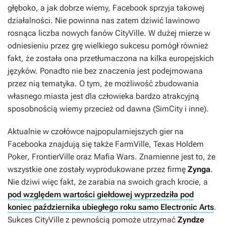
głęboko, a jak dobrze wiemy, Facebook sprzyja takowej
działalności.
Nie powinna nas zatem dziwić lawinowo
rosnąca liczba nowych fanów
CityVille
.
W dużej mierze w
odniesieniu przez grę wielkiego sukcesu pomógł również
fakt, że została ona przetłumaczona na kilka europejskich
języków. Ponadto nie bez znaczenia jest podejmowana
przez nią tematyka. O tym, że możliwość zbudowania
własnego miasta jest dla człowieka bardzo atrakcyjną
sposobnością wiemy przecież od dawna (
SimCity
i inne).
Aktualnie w czołówce najpopularniejszych gier na
Facebooka znajdują się także
FarmVille
,
Texas Holdem
Poker
,
FrontierVille
oraz
Mafia Wars
. Znamienne jest to, że
wszystkie one zostały wyprodukowane przez firmę
Zynga
.
Nie dziwi więc fakt, że zarabia na swoich grach krocie, a
pod względem wartości giełdowej wyprzedziła pod
koniec października ubiegłego roku samo Electronic Arts
.
Sukces
CityVille
z pewnością pomoże utrzymać
Zyndze