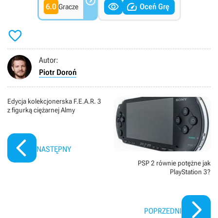



6.0
Oceń Grę
Gracze

Autor:
Piotr Doroń
Edycja kolekcjonerska F.E.A.R. 3
z figurką ciężarnej Almy
NASTĘPNY
PSP 2 równie potężne jak
PlayStation 3?
POPRZEDNI