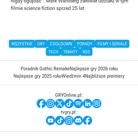
nigdy oglądać”. Mark Wahlberg żałował udziału w tym
filmie science fiction sprzed 25 lat
WSZYSTKIE
GRY
COOLDOWN
PORADY
FILMY I SERIALE
TECH
TEMATY
RSS
Poradnik Gothic Remake
Najlepsze gry 2026 roku
Najlepsze gry 2025 roku
Wiedźmin 4
Najbliższe premiery
GRYOnline.pl:
tvgry.pl: