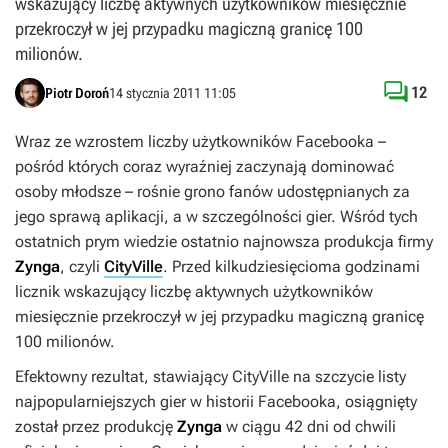
wskazujący liczbę aktywnych użytkowników miesięcznie
przekroczył w jej przypadku magiczną granicę 100
milionów.

12
Piotr Doroń
14 stycznia 2011 11:05
Wraz ze wzrostem liczby użytkowników Facebooka –
pośród których coraz wyraźniej zaczynają dominować
osoby młodsze – rośnie grono fanów udostępnianych za
jego sprawą aplikacji, a w szczególności gier. Wśród tych
ostatnich prym wiedzie ostatnio najnowsza produkcja firmy
Zynga
, czyli
CityVille
. Przed kilkudziesięcioma godzinami
licznik wskazujący liczbę aktywnych użytkowników
miesięcznie przekroczył w jej przypadku magiczną granicę
100 milionów.
Efektowny rezultat, stawiający
CityVille
na szczycie listy
najpopularniejszych gier w historii Facebooka, osiągnięty
został przez produkcję
Zynga
w ciągu 42 dni od chwili