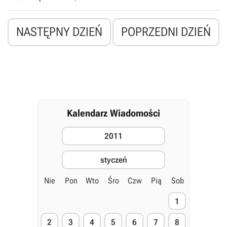
zostanie wydany 17 maja bieżącego roku.
NASTĘPNY DZIEŃ
POPRZEDNI DZIEŃ
Kalendarz Wiadomości
2011
styczeń
Nie
Pon
Wto
Śro
Czw
Pią
Sob
1
2
3
4
5
6
7
8