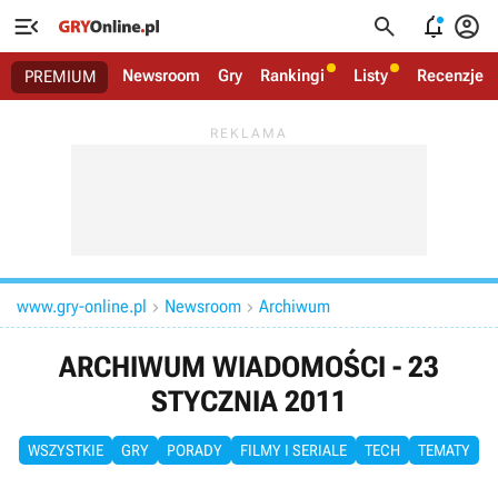




Newsroom
Gry
Rankingi
Listy
Recenzje
PREMIUM
www.gry-online.pl
Newsroom
Archiwum


ARCHIWUM WIADOMOŚCI - 23
STYCZNIA 2011
WSZYSTKIE
GRY
PORADY
FILMY I SERIALE
TECH
TEMATY