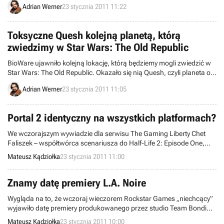
Adrian Werner
23 stycznia 2011 11:22
Toksyczne Quesh kolejną planetą, którą
zwiedzimy w Star Wars: The Old Republic
BioWare ujawniło kolejną lokację, którą będziemy mogli zwiedzić w
Star Wars: The Old Republic. Okazało się nią Quesh, czyli planeta o
środowisku pełnym toksycznych chemikaliów, które niosą śmierć
Adrian Werner
23 stycznia 2011 11:05
większości żywych istot, ale jednocześnie mogą służyć do produkcji
niezwykle cennych substancji.
Portal 2 identyczny na wszystkich platformach?
We wczorajszym wywiadzie dla serwisu The Gaming Liberty Chet
Faliszek – współtwórca scenariusza do Half-Life 2: Episode One,
Half-Life 2: Episode Two i Portal – rzucił nieco światła na konsolowe
Mateusz Kądziołka
23 stycznia 2011 11:00
wersje najnowszej iteracji serii Portal.
Znamy datę premiery L.A. Noire
Wygląda na to, że wczoraj wieczorem Rockstar Games „niechcący”
wyjawiło datę premiery produkowanego przez studio Team Bondi
L.A. Noire. Ten gangsterski tytuł okraszony klimatem filmów noir
Mateusz Kądziołka
23 stycznia 2011 10:00