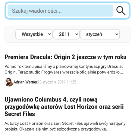

Szukaj
wiadomości...
Premiera Dracula: Origin 2 jeszcze w tym roku
Ponad rok temu pisaliśmy o planowanej kontynuacji gry Dracula:
Origin. Teraz studio Frogwares wreszcie oficjalnie potwierdziło
istnienie tego projektu i ujawniło pierwsze konkrety na temat jego
Adrian Werner
23 stycznia 2011 11:25
fabuły.
Ujawniono Columbus 4, czyli nową
przygodówkę autorów Lost Horizon oraz serii
Secret Files
Autorzy Lost Horizon oraz serii Secret Files ujawnili swój następny
projekt. Okazała się nim być epizodyczna przygodówka
zatytułowana Columbus 4.