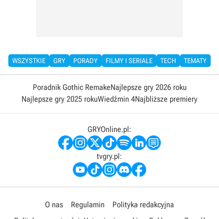
WSZYSTKIE
GRY
PORADY
FILMY I SERIALE
TECH
TEMATY
Poradnik Gothic Remake
Najlepsze gry 2026 roku
Najlepsze gry 2025 roku
Wiedźmin 4
Najbliższe premiery
GRYOnline.pl:
tvgry.pl:
O nas
Regulamin
Polityka redakcyjna